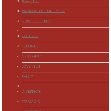
IGUALTAT
PROMOCIÓ ECONÒMICA
SERVEIS SOCIALS
CULTURA
ESPORTS
GENT GRAN
JOVENTUT
SALUT
DIVER[SOS]
EDUCACIÓ