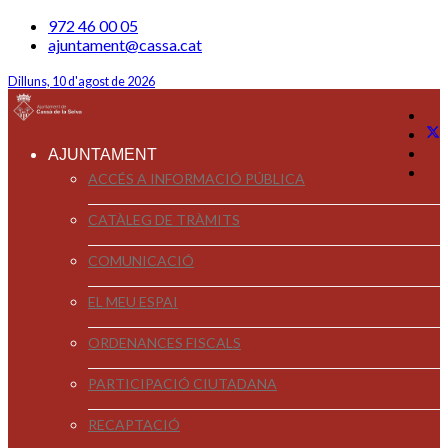
972 46 00 05
ajuntament@cassa.cat
Dilluns, 10 d'agost de 2026
AJUNTAMENT
ACCÉS A INFORMACIÓ PÚBLICA
CATÀLEG DE TRÀMITS
COMUNICACIÓ
EL MEU ESPAI
ORDENANCES FISCALS
PARTICIPACIÓ CIUTADANA
RECAPTACIÓ