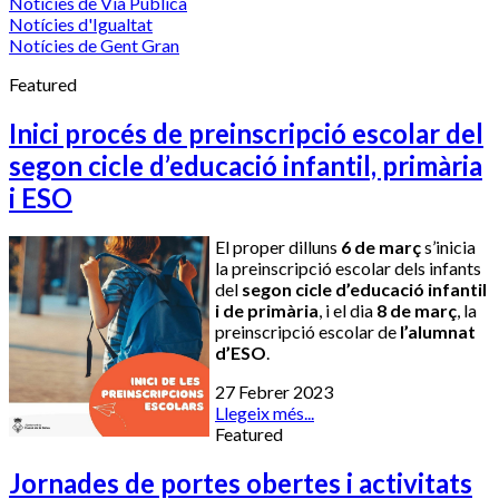
Notícies de Via Pública
Notícies d'Igualtat
Notícies de Gent Gran
Featured
Inici procés de preinscripció escolar del
segon cicle d’educació infantil, primària
i ESO
El proper dilluns
6 de març
s’inicia
la preinscripció escolar dels infants
del
segon cicle d’educació infantil
i de primària
, i el dia
8 de març
, la
preinscripció escolar de
l’alumnat
d’ESO
.
27 Febrer 2023
Llegeix més...
Featured
Jornades de portes obertes i activitats