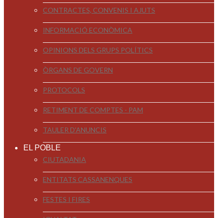
CONTRACTES, CONVENIS I AJUTS
INFORMACIÓ ECONÒMICA
OPINIONS DELS GRUPS POLÍTICS
ÒRGANS DE GOVERN
PROTOCOLS
RETIMENT DE COMPTES - PAM
TAULER D'ANUNCIS
EL POBLE
CIUTADANIA
ENTITATS CASSANENQUES
FESTES I FIRES