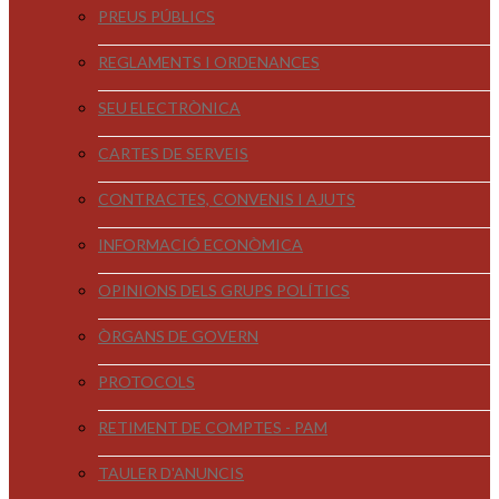
PREUS PÚBLICS
REGLAMENTS I ORDENANCES
SEU ELECTRÒNICA
CARTES DE SERVEIS
CONTRACTES, CONVENIS I AJUTS
INFORMACIÓ ECONÒMICA
OPINIONS DELS GRUPS POLÍTICS
ÒRGANS DE GOVERN
PROTOCOLS
RETIMENT DE COMPTES - PAM
TAULER D'ANUNCIS