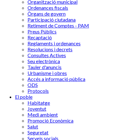
Organització municipal
Ordenances fiscals
Òrgans de govern
Participació ciutadana
Retiment de Comptes - PAM
Preus Públics
Recaptació
Reglaments i ordenances
Resolucions i decrets
Consultes Actives
Seu electrònica
Tauler d'anuncis
Urbanisme i obres
Accés a informació pública
ODS
Protocols
El poble
Habitatge
Joventut
Medi ambient
Promoció Econòmica
Salut
Seguretat
Serveis socials