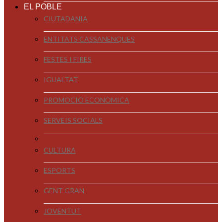
EL POBLE
CIUTADANIA
ENTITATS CASSANENQUES
FESTES I FIRES
IGUALTAT
PROMOCIÓ ECONÒMICA
SERVEIS SOCIALS
CULTURA
ESPORTS
GENT GRAN
JOVENTUT