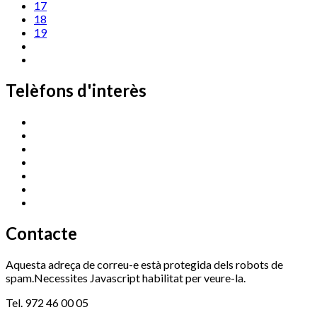
17
18
19
Telèfons d'interès
Cassà Jove
669 166 000
Centre Cultural Sala Galà
972 462 820
Esports (zona esportiva)
972 461 527
Promoció Econòmica
972 462 821
Ràdio Cassà
972 463 777
Serveis Socials
972 460 851
Xaloc
972 900 235
Contacte
Aquesta adreça de correu-e està protegida dels robots de
spam.Necessites Javascript habilitat per veure-la.
Tel. 972 46 00 05