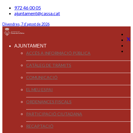
972 46 00 05
ajuntament@cassa.cat
Divendres, 7 d'agost de 2026
AJUNTAMENT
ACCÉS A INFORMACIÓ PÚBLICA
CATÀLEG DE TRÀMITS
COMUNICACIÓ
EL MEU ESPAI
ORDENANCES FISCALS
PARTICIPACIÓ CIUTADANA
RECAPTACIÓ