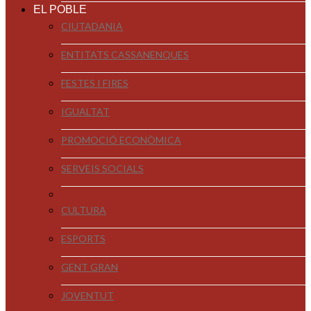
EL POBLE
CIUTADANIA
ENTITATS CASSANENQUES
FESTES I FIRES
IGUALTAT
PROMOCIÓ ECONÒMICA
SERVEIS SOCIALS
CULTURA
ESPORTS
GENT GRAN
JOVENTUT