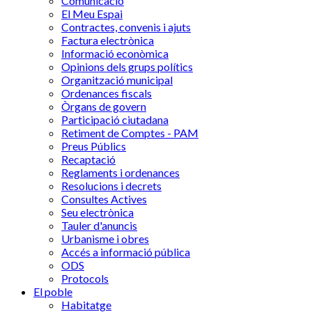
Comunicació
El Meu Espai
Contractes, convenis i ajuts
Factura electrònica
Informació econòmica
Opinions dels grups polítics
Organització municipal
Ordenances fiscals
Òrgans de govern
Participació ciutadana
Retiment de Comptes - PAM
Preus Públics
Recaptació
Reglaments i ordenances
Resolucions i decrets
Consultes Actives
Seu electrònica
Tauler d'anuncis
Urbanisme i obres
Accés a informació pública
ODS
Protocols
El poble
Habitatge