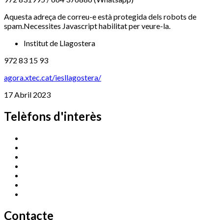
Aquesta adreça de correu-e està protegida dels robots de
spam.Necessites Javascript habilitat per veure-la.
Institut de Llagostera
972 83 15 93
agora.xtec.cat/iesllagostera/
17 Abril 2023
Telèfons d'interès
Cassà Jove
669 166 000
Centre Cultural Sala Galà
972 462 820
Esports (zona esportiva)
972 461 527
Promoció Econòmica
972 462 821
Ràdio Cassà
972 463 777
Serveis Socials
972 460 851
Xaloc
972 900 235
Contacte