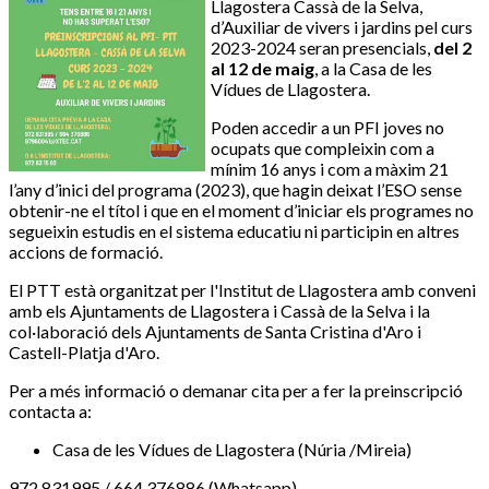
Llagostera Cassà de la Selva,
d’Auxiliar de vivers i jardins pel curs
2023-2024 seran presencials,
del 2
al 12 de maig
, a la Casa de les
Vídues de Llagostera.
Poden accedir a un PFI joves no
ocupats que compleixin com a
mínim 16 anys i com a màxim 21
l’any d’inici del programa (2023), que hagin deixat l’ESO sense
obtenir-ne el títol i que en el moment d’iniciar els programes no
segueixin estudis en el sistema educatiu ni participin en altres
accions de formació.
El PTT està organitzat per l'Institut de Llagostera amb conveni
amb els Ajuntaments de Llagostera i Cassà de la Selva i la
col·laboració dels Ajuntaments de Santa Cristina d'Aro i
Castell-Platja d'Aro.
Per a més informació o demanar cita per a fer la preinscripció
contacta a:
Casa de les Vídues de Llagostera (Núria /Mireia)
972 831995 / 664 376886 (Whatsapp)