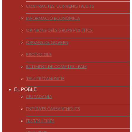
CONTRACTES, CONVENIS I AJUTS
INFORMACIÓ ECONÒMICA
OPINIONS DELS GRUPS POLÍTICS
ÒRGANS DE GOVERN
PROTOCOLS
RETIMENT DE COMPTES - PAM
TAULER D'ANUNCIS
EL POBLE
CIUTADANIA
ENTITATS CASSANENQUES
FESTES I FIRES