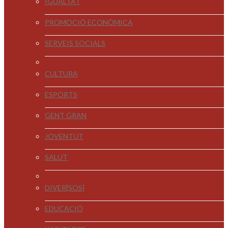
IGUALTAT
PROMOCIÓ ECONÒMICA
SERVEIS SOCIALS
CULTURA
ESPORTS
GENT GRAN
JOVENTUT
SALUT
DIVER[SOS]
EDUCACIÓ