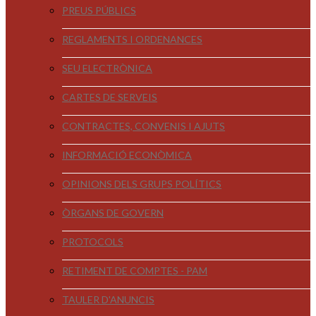
PREUS PÚBLICS
REGLAMENTS I ORDENANCES
SEU ELECTRÒNICA
CARTES DE SERVEIS
CONTRACTES, CONVENIS I AJUTS
INFORMACIÓ ECONÒMICA
OPINIONS DELS GRUPS POLÍTICS
ÒRGANS DE GOVERN
PROTOCOLS
RETIMENT DE COMPTES - PAM
TAULER D'ANUNCIS