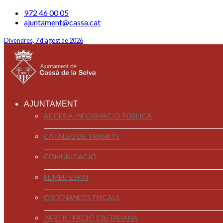
972 46 00 05
ajuntament@cassa.cat
Divendres, 7 d'agost de 2026
AJUNTAMENT
ACCÉS A INFORMACIÓ PÚBLICA
CATÀLEG DE TRÀMITS
COMUNICACIÓ
EL MEU ESPAI
ORDENANCES FISCALS
PARTICIPACIÓ CIUTADANA