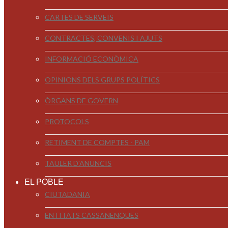
CARTES DE SERVEIS
CONTRACTES, CONVENIS I AJUTS
INFORMACIÓ ECONÒMICA
OPINIONS DELS GRUPS POLÍTICS
ÒRGANS DE GOVERN
PROTOCOLS
RETIMENT DE COMPTES - PAM
TAULER D'ANUNCIS
EL POBLE
CIUTADANIA
ENTITATS CASSANENQUES