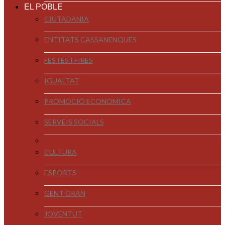
EL POBLE
CIUTADANIA
ENTITATS CASSANENQUES
FESTES I FIRES
IGUALTAT
PROMOCIÓ ECONÒMICA
SERVEIS SOCIALS
CULTURA
ESPORTS
GENT GRAN
JOVENTUT