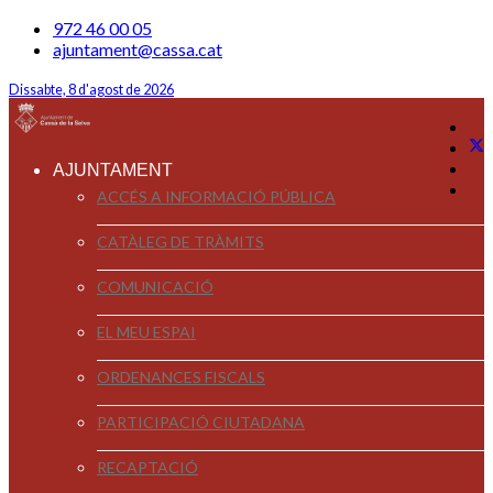
972 46 00 05
ajuntament@cassa.cat
Dissabte, 8 d'agost de 2026
AJUNTAMENT
ACCÉS A INFORMACIÓ PÚBLICA
CATÀLEG DE TRÀMITS
COMUNICACIÓ
EL MEU ESPAI
ORDENANCES FISCALS
PARTICIPACIÓ CIUTADANA
RECAPTACIÓ