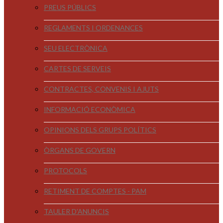
PREUS PÚBLICS
REGLAMENTS I ORDENANCES
SEU ELECTRÒNICA
CARTES DE SERVEIS
CONTRACTES, CONVENIS I AJUTS
INFORMACIÓ ECONÒMICA
OPINIONS DELS GRUPS POLÍTICS
ÒRGANS DE GOVERN
PROTOCOLS
RETIMENT DE COMPTES - PAM
TAULER D'ANUNCIS