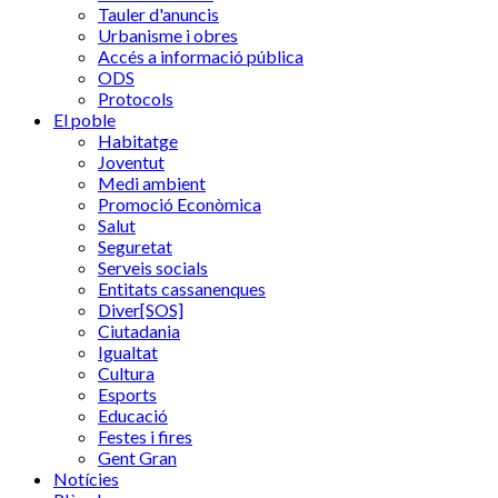
Tauler d'anuncis
Urbanisme i obres
Accés a informació pública
ODS
Protocols
El poble
Habitatge
Joventut
Medi ambient
Promoció Econòmica
Salut
Seguretat
Serveis socials
Entitats cassanenques
Diver[SOS]
Ciutadania
Igualtat
Cultura
Esports
Educació
Festes i fires
Gent Gran
Notícies