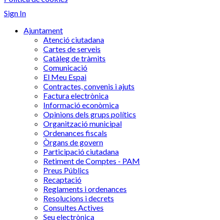
Sign In
Ajuntament
Atenció ciutadana
Cartes de serveis
Catàleg de tràmits
Comunicació
El Meu Espai
Contractes, convenis i ajuts
Factura electrònica
Informació econòmica
Opinions dels grups polítics
Organització municipal
Ordenances fiscals
Òrgans de govern
Participació ciutadana
Retiment de Comptes - PAM
Preus Públics
Recaptació
Reglaments i ordenances
Resolucions i decrets
Consultes Actives
Seu electrònica