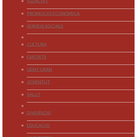
IGUALTAT
PROMOCIÓ ECONÒMICA
SERVEIS SOCIALS
CULTURA
ESPORTS
GENT GRAN
JOVENTUT
SALUT
DIVER[SOS]
EDUCACIÓ