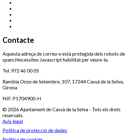
Esports (zona esportiva)
972 461 527
Promoció Econòmica
972 462 821
Ràdio Cassà
972 463 777
Serveis Socials
972 460 851
Xaloc
972 900 235
Contacte
Aquesta adreça de correu-e està protegida dels robots de
spam.Necessites Javascript habilitat per veure-la.
Tel. 972 46 00 05
Rambla Onze de Setembre, 107, 17244 Cassà de la Selva,
Girona
NIF. P1704900-H
© 2026 Ajuntament de Cassà de la Selva - Tots els drets
reservats.
Avis legal
Política de protecció de dades
Política de cookies