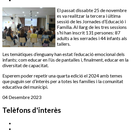
El passat dissabte 25 de novembre
es va realitzar la tercera i última
sessió de les Jornades d’Educació i
Família. Al llarg de les tres sessions
s’hi han inscrit 131 persones: 87
adults a les xerrades i 44 infants als
tallers.
Les temàtiques d’enguany han estat l’educació emocional dels
infants; com educar en l’ús de pantalles i, finalment, educar en la
diversitat de capacitat.
Esperem poder repetir una quarta edició el 2024 amb temes
que puguin ser d’interès per a totes les famílies i la comunitat
educativa del municipi.
04 Desembre 2023
Telèfons d'interès
Cassà Jove
669 166 000
Centre Cultural Sala Galà
972 462 820