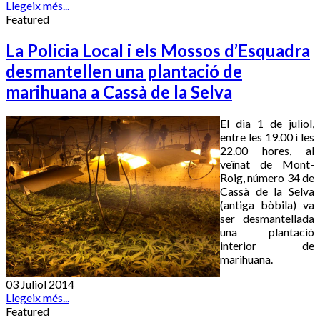
Llegeix més...
Featured
La Policia Local i els Mossos d’Esquadra
desmantellen una plantació de
marihuana a Cassà de la Selva
El dia 1 de juliol,
entre les 19.00 i les
22.00 hores, al
veïnat de Mont-
Roig, número 34 de
Cassà de la Selva
(antiga bòbila) va
ser desmantellada
una plantació
interior de
marihuana.
03 Juliol 2014
Llegeix més...
Featured