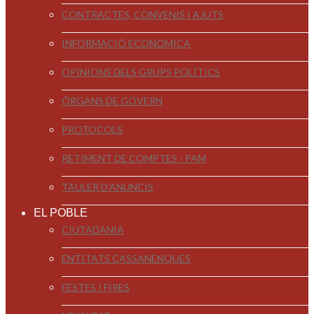
CONTRACTES, CONVENIS I AJUTS
INFORMACIÓ ECONÒMICA
OPINIONS DELS GRUPS POLÍTICS
ÒRGANS DE GOVERN
PROTOCOLS
RETIMENT DE COMPTES - PAM
TAULER D'ANUNCIS
EL POBLE
CIUTADANIA
ENTITATS CASSANENQUES
FESTES I FIRES