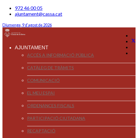
972 46 00 05
ajuntament@cassa.cat
Diumenge, 9 d'agost de 2026
AJUNTAMENT
ACCÉS A INFORMACIÓ PÚBLICA
CATÀLEG DE TRÀMITS
COMUNICACIÓ
EL MEU ESPAI
ORDENANCES FISCALS
PARTICIPACIÓ CIUTADANA
RECAPTACIÓ