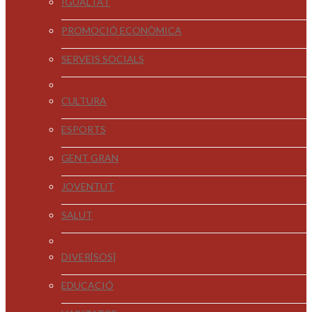
IGUALTAT
PROMOCIÓ ECONÒMICA
SERVEIS SOCIALS
CULTURA
ESPORTS
GENT GRAN
JOVENTUT
SALUT
DIVER[SOS]
EDUCACIÓ