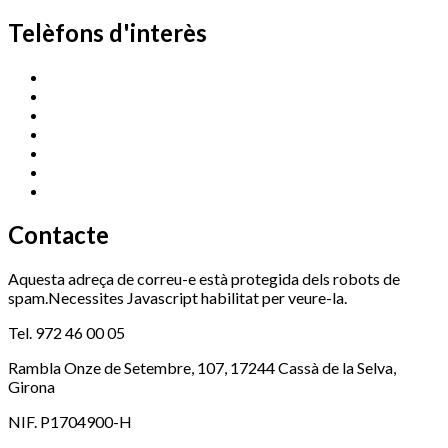
Telèfons d'interès
Cassà Jove
669 166 000
Centre Cultural Sala Galà
972 462 820
Esports (zona esportiva)
972 461 527
Promoció Econòmica
972 462 821
Ràdio Cassà
972 463 777
Serveis Socials
972 460 851
Xaloc
972 900 235
Contacte
Aquesta adreça de correu-e està protegida dels robots de
spam.Necessites Javascript habilitat per veure-la.
Tel. 972 46 00 05
Rambla Onze de Setembre, 107, 17244 Cassà de la Selva,
Girona
NIF. P1704900-H