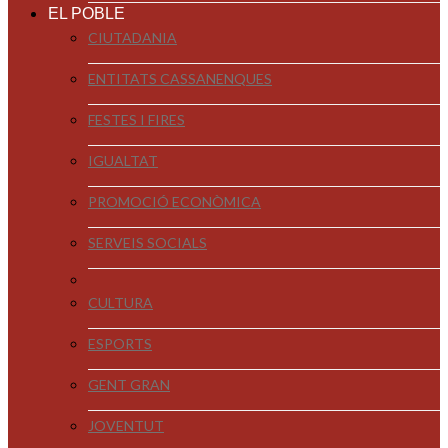
EL POBLE
CIUTADANIA
ENTITATS CASSANENQUES
FESTES I FIRES
IGUALTAT
PROMOCIÓ ECONÒMICA
SERVEIS SOCIALS
CULTURA
ESPORTS
GENT GRAN
JOVENTUT