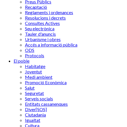
Preus Públics
Recaptació
Reglaments i ordenances
Resolucions i decrets
Consultes Actives
Seu electrònica
Tauler d'anuncis
Urbanisme i obres
Accés a informació pública
ODS
Protocols
El poble
Habitatge
Joventut
Medi ambient
Promoció Econòmica
Salut
Seguretat
Serveis socials
Entitats cassanenques
Diver[SOS]
Ciutadania
Igualtat
Cultura