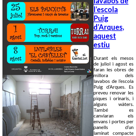
lavabos de
l’escola
Puig
d’Arques,
aquest
estiu
Durant els mesos
de juliol i agost es
faran les obres de
millora dels
lavabos de l’escola
Puig d’Arques. Es
preveu renovar les
piques i orinaris, i
alguns wàters.
També es
canviaran els
envans i portes per
panells d’un
laminat compacte