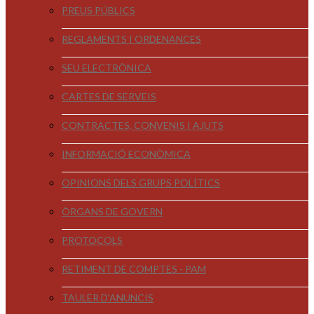
PREUS PÚBLICS
REGLAMENTS I ORDENANCES
SEU ELECTRÒNICA
CARTES DE SERVEIS
CONTRACTES, CONVENIS I AJUTS
INFORMACIÓ ECONÒMICA
OPINIONS DELS GRUPS POLÍTICS
ÒRGANS DE GOVERN
PROTOCOLS
RETIMENT DE COMPTES - PAM
TAULER D'ANUNCIS