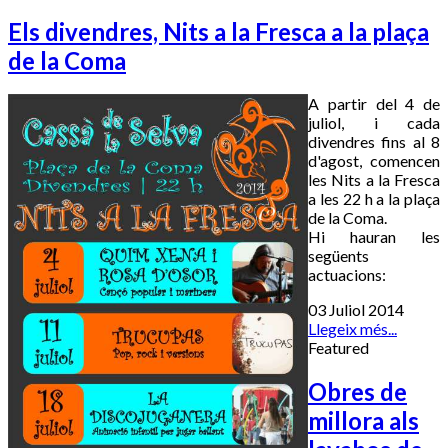
Els divendres, Nits a la Fresca a la plaça
de la Coma
A partir del 4 de
juliol, i cada
divendres fins al 8
d'agost, comencen
les Nits a la Fresca
a les 22 h a la plaça
de la Coma.
Hi hauran les
següents
actuacions:
03 Juliol 2014
Llegeix més...
Featured
Obres de
millora als