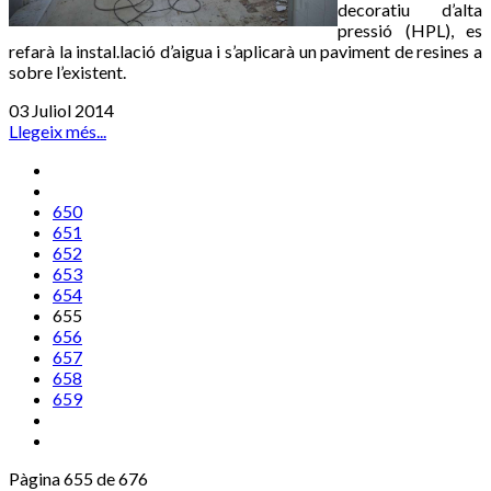
decoratiu d’alta
pressió (HPL), es
refarà la instal.lació d’aigua i s’aplicarà un paviment de resines a
sobre l’existent.
03 Juliol 2014
Llegeix més...
650
651
652
653
654
655
656
657
658
659
Pàgina 655 de 676