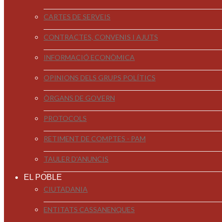
CARTES DE SERVEIS
CONTRACTES, CONVENIS I AJUTS
INFORMACIÓ ECONÒMICA
OPINIONS DELS GRUPS POLÍTICS
ÒRGANS DE GOVERN
PROTOCOLS
RETIMENT DE COMPTES - PAM
TAULER D'ANUNCIS
EL POBLE
CIUTADANIA
ENTITATS CASSANENQUES