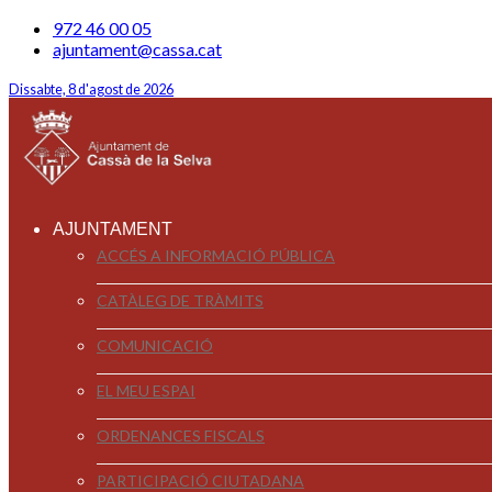
972 46 00 05
ajuntament@cassa.cat
Dissabte, 8 d'agost de 2026
AJUNTAMENT
ACCÉS A INFORMACIÓ PÚBLICA
CATÀLEG DE TRÀMITS
COMUNICACIÓ
EL MEU ESPAI
ORDENANCES FISCALS
PARTICIPACIÓ CIUTADANA