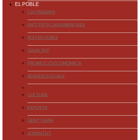
EL POBLE
CIUTADANIA
ENTITATS CASSANENQUES
FESTES I FIRES
IGUALTAT
PROMOCIÓ ECONÒMICA
SERVEIS SOCIALS
CULTURA
ESPORTS
GENT GRAN
JOVENTUT