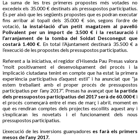
La suma de les tres primeres propostes més votades no
excedeix els 35.000 € destinats als pressupostos participatius.
És per això que les següents propostes que es podran executar
fins arribar al topall dels 35.000 € són, segons l’ordre de
votació,
la instal·lació d’un petit magatzem al pavelló
Polivalent per un import de 3.500 € i la restauració i
l’arranjament de la tomba del Soldat Desconegut que
costarà 1.400 €
. En total l’Ajuntament destinarà 35.500 € a
l’execució de les propostes dels pressupostos participatius.
Referent a la iniciativa, el regidor d’Hisenda Pau Presas valora
“molt positivament el desenvolupament del procés i la
implicació ciutadana tenint en compte que ha estat la primera
experiència participativa d’aquest estil” i ha anunciat que “ja
estem treballant amb el proper procés de pressupostos
participatius per l’any 2017”. Presas ha avançat que
la partida
dels pressupostos participatius del 2017 serà de 60.000 €
i
el procés començarà entre el mes de març i abril, moment en
què es rendiran comptes dels projectes escollits aquest any i
s’explicaran les novetats i el funcionament dels nous
pressupostos participatius.
L’execució de les inversions guanyadores
es farà els primers
mesos de l’any 2017.