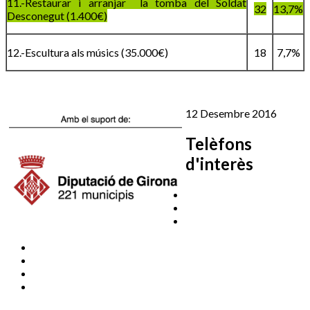
11.-Restaurar i arranjar la tomba del Soldat
32
13,7%
Desconegut (1.400€)
12.-Escultura als músics (35.000€)
18
7,7%
12 Desembre 2016
Telèfons
d'interès
Cassà Jove
669 166 000
Centre Cultural Sala Galà
Esports
972 462 820
(zona esportiva)
Promoció Econòmica
972 462 821
972 461 527
Ràdio Cassà
972 463 777
Serveis Socials
972 460 851
Xaloc
972 900 235