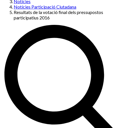
Notícies
Notícies Participació Ciutadana
Resultats de la votació final dels pressupostos
participatius 2016