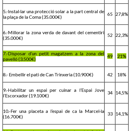
5.-Instal·lar una protecció solar a la part central de
65
27,8%
la plaça de la Coma (35.000€)
6.-Millorar la zona verda de davant del cementiri
52
22,3%
(35.000€)
7.-Disposar d’un petit magatzem a la zona del
49
21%
pavelló (3.500€)
8.- Embellir el pati de Can Trinxeria (10.900€)
42
18%
9.-Habilitar un espai per cuinar a l’Espai Jove
34
14,5%
l’Escorxador (19.100€)
10.-Fer una placeta a l’espai de ca la Marcel·la
33
14,1%
(16.700€)