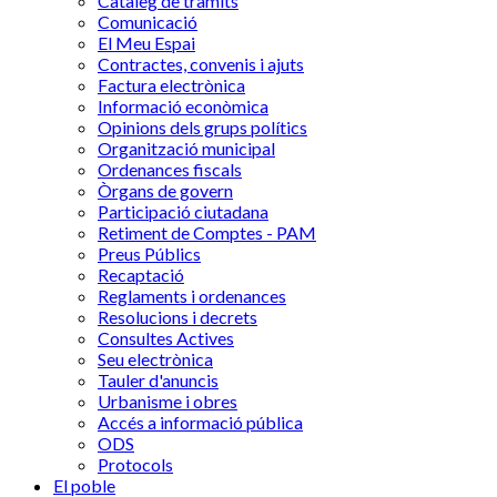
Catàleg de tràmits
Comunicació
El Meu Espai
Contractes, convenis i ajuts
Factura electrònica
Informació econòmica
Opinions dels grups polítics
Organització municipal
Ordenances fiscals
Òrgans de govern
Participació ciutadana
Retiment de Comptes - PAM
Preus Públics
Recaptació
Reglaments i ordenances
Resolucions i decrets
Consultes Actives
Seu electrònica
Tauler d'anuncis
Urbanisme i obres
Accés a informació pública
ODS
Protocols
El poble