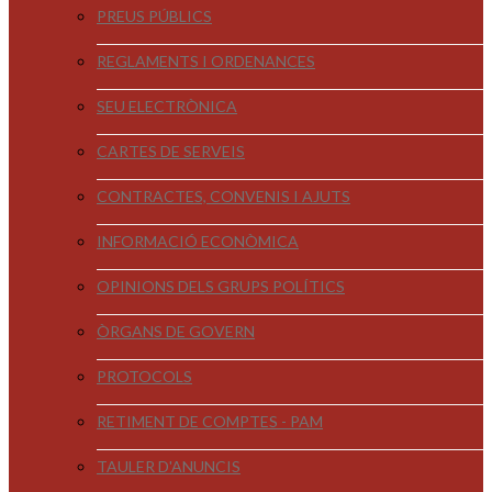
PREUS PÚBLICS
REGLAMENTS I ORDENANCES
SEU ELECTRÒNICA
CARTES DE SERVEIS
CONTRACTES, CONVENIS I AJUTS
INFORMACIÓ ECONÒMICA
OPINIONS DELS GRUPS POLÍTICS
ÒRGANS DE GOVERN
PROTOCOLS
RETIMENT DE COMPTES - PAM
TAULER D'ANUNCIS