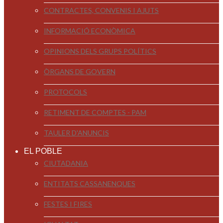
CONTRACTES, CONVENIS I AJUTS
INFORMACIÓ ECONÒMICA
OPINIONS DELS GRUPS POLÍTICS
ÒRGANS DE GOVERN
PROTOCOLS
RETIMENT DE COMPTES - PAM
TAULER D'ANUNCIS
EL POBLE
CIUTADANIA
ENTITATS CASSANENQUES
FESTES I FIRES