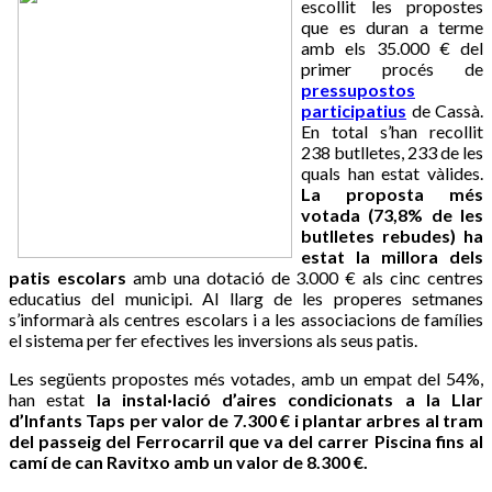
escollit les propostes
que es duran a terme
amb els 35.000 € del
primer procés de
pressupostos
participatius
de Cassà.
En total s’han recollit
238 butlletes, 233 de les
quals han estat vàlides.
La proposta més
votada (73,8% de les
butlletes rebudes) ha
estat la millora dels
patis escolars
amb una dotació de 3.000 € als cinc centres
educatius del municipi. Al llarg de les properes setmanes
s’informarà als centres escolars i a les associacions de famílies
el sistema per fer efectives les inversions als seus patis.
Les següents propostes més votades, amb un empat del 54%,
han estat
la instal·lació d’aires condicionats a la Llar
d’Infants Taps per valor de 7.300 € i plantar arbres al tram
del passeig del Ferrocarril que va del carrer Piscina fins al
camí de can Ravitxo amb un valor de 8.300 €.