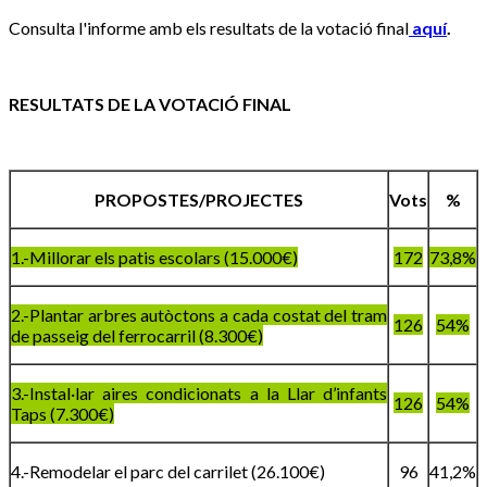
Consulta l'informe amb els resultats de la votació final
aquí
.
RESULTATS DE LA VOTACIÓ FINAL
PROPOSTES/PROJECTES
Vots
%
1.-Millorar els patis escolars (15.000€)
172
73,8%
2.-Plantar arbres autòctons a cada costat del tram
126
54%
de passeig del ferrocarril (8.300€)
3.-Instal·lar aires condicionats a la Llar d’infants
126
54%
Taps (7.300€)
4.-Remodelar el parc del carrilet (26.100€)
96
41,2%