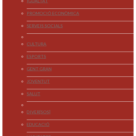
IGUALTAT
PROMOCIÓ ECONÒMICA
SERVEIS SOCIALS
CULTURA
ESPORTS
GENT GRAN
JOVENTUT
SALUT
DIVER[SOS]
EDUCACIÓ