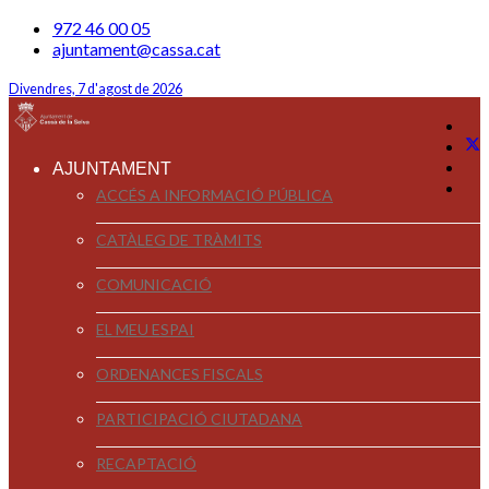
972 46 00 05
ajuntament@cassa.cat
Divendres, 7 d'agost de 2026
AJUNTAMENT
ACCÉS A INFORMACIÓ PÚBLICA
CATÀLEG DE TRÀMITS
COMUNICACIÓ
EL MEU ESPAI
ORDENANCES FISCALS
PARTICIPACIÓ CIUTADANA
RECAPTACIÓ