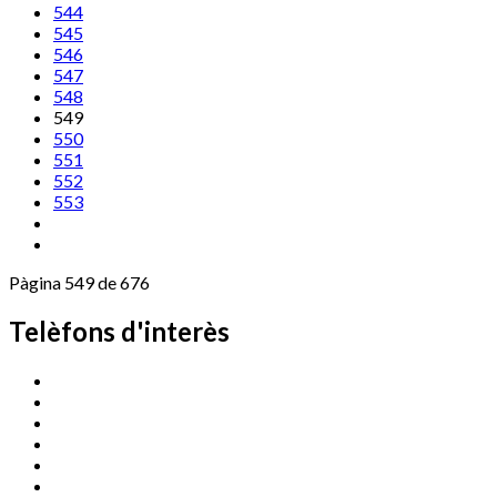
544
545
546
547
548
549
550
551
552
553
Pàgina 549 de 676
Telèfons d'interès
Cassà Jove
669 166 000
Centre Cultural Sala Galà
972 462 820
Esports (zona esportiva)
972 461 527
Promoció Econòmica
972 462 821
Ràdio Cassà
972 463 777
Serveis Socials
972 460 851