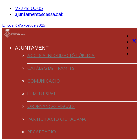
972 46 00 05
ajuntament@cassa.cat
Dijous, 6 d'agost de 2026
AJUNTAMENT
ACCÉS A INFORMACIÓ PÚBLICA
CATÀLEG DE TRÀMITS
COMUNICACIÓ
EL MEU ESPAI
ORDENANCES FISCALS
PARTICIPACIÓ CIUTADANA
RECAPTACIÓ