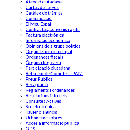
Atenció ciutadana
Cartes de serveis
Catàleg de tràmits
Comunicació
El Meu Espai
Contractes, convenis i ajuts
Factura electrònica
Informació econòmica
Opinions dels grups polítics
Organització municipal
Ordenances fiscals
Òrgans de govern
Participació ciutadana
Retiment de Comptes - PAM
Preus Públics
Recaptació
Reglaments i ordenances
Resolucions i decrets
Consultes Actives
Seu electrònica
Tauler d'anuncis
Urbanisme i obres
Accés a informació pública
ODS