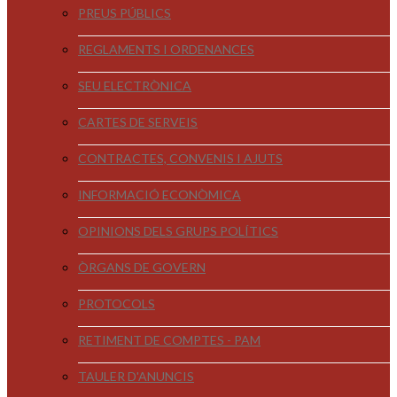
PREUS PÚBLICS
REGLAMENTS I ORDENANCES
SEU ELECTRÒNICA
CARTES DE SERVEIS
CONTRACTES, CONVENIS I AJUTS
INFORMACIÓ ECONÒMICA
OPINIONS DELS GRUPS POLÍTICS
ÒRGANS DE GOVERN
PROTOCOLS
RETIMENT DE COMPTES - PAM
TAULER D'ANUNCIS