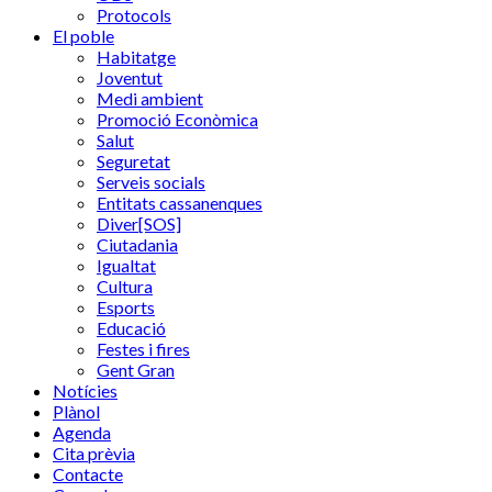
Protocols
El poble
Habitatge
Joventut
Medi ambient
Promoció Econòmica
Salut
Seguretat
Serveis socials
Entitats cassanenques
Diver[SOS]
Ciutadania
Igualtat
Cultura
Esports
Educació
Festes i fires
Gent Gran
Notícies
Plànol
Agenda
Cita prèvia
Contacte