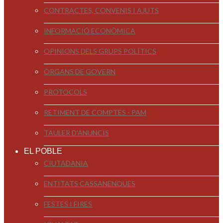
CONTRACTES, CONVENIS I AJUTS
INFORMACIÓ ECONÒMICA
OPINIONS DELS GRUPS POLÍTICS
ÒRGANS DE GOVERN
PROTOCOLS
RETIMENT DE COMPTES - PAM
TAULER D'ANUNCIS
EL POBLE
CIUTADANIA
ENTITATS CASSANENQUES
FESTES I FIRES