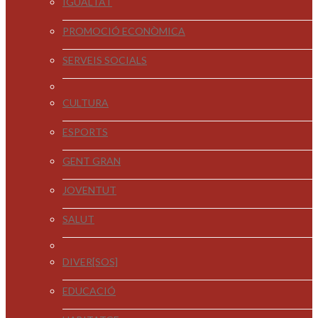
IGUALTAT
PROMOCIÓ ECONÒMICA
SERVEIS SOCIALS
CULTURA
ESPORTS
GENT GRAN
JOVENTUT
SALUT
DIVER[SOS]
EDUCACIÓ