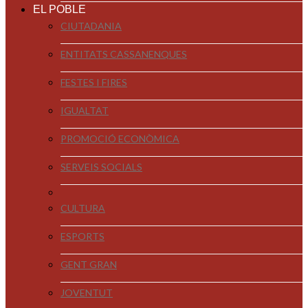
EL POBLE
CIUTADANIA
ENTITATS CASSANENQUES
FESTES I FIRES
IGUALTAT
PROMOCIÓ ECONÒMICA
SERVEIS SOCIALS
CULTURA
ESPORTS
GENT GRAN
JOVENTUT