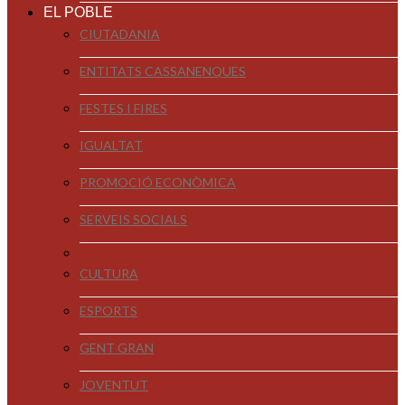
EL POBLE
CIUTADANIA
ENTITATS CASSANENQUES
FESTES I FIRES
IGUALTAT
PROMOCIÓ ECONÒMICA
SERVEIS SOCIALS
CULTURA
ESPORTS
GENT GRAN
JOVENTUT