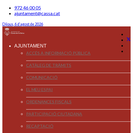
972 46 00 05
ajuntament@cassa.cat
Dijous, 6 d'agost de 2026
AJUNTAMENT
ACCÉS A INFORMACIÓ PÚBLICA
CATÀLEG DE TRÀMITS
COMUNICACIÓ
EL MEU ESPAI
ORDENANCES FISCALS
PARTICIPACIÓ CIUTADANA
RECAPTACIÓ