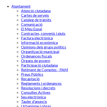
Ajuntament
Atenció ciutadana
Cartes de serveis
Catàleg de tràmits
Comunicació
El Meu Espai
Contractes, convenis i ajuts
Factura electrònica
Informació econòmica
Opinions dels grups polítics
Organització municipal
Ordenances fiscals
Òrgans de govern
Participació ciutadana
Retiment de Comptes - PAM
Preus Públics
Recaptació
Reglaments i ordenances
Resolucions i decrets
Consultes Actives
Seu electrònica
Tauler d'anuncis
Urbanisme i obres