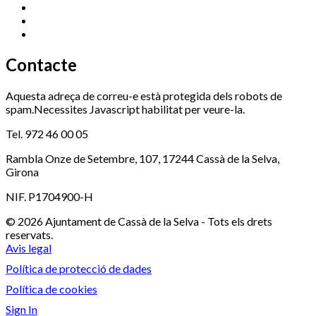
Ràdio Cassà
972 463 777
Serveis Socials
972 460 851
Xaloc
972 900 235
Contacte
Aquesta adreça de correu-e està protegida dels robots de
spam.Necessites Javascript habilitat per veure-la.
Tel. 972 46 00 05
Rambla Onze de Setembre, 107, 17244 Cassà de la Selva,
Girona
NIF. P1704900-H
© 2026 Ajuntament de Cassà de la Selva - Tots els drets
reservats.
Avis legal
Política de protecció de dades
Política de cookies
Sign In