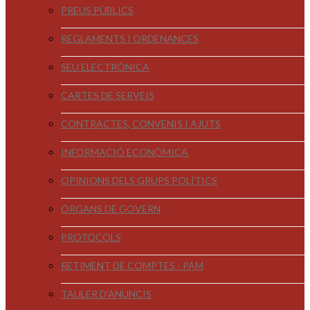
PREUS PÚBLICS
REGLAMENTS I ORDENANCES
SEU ELECTRÒNICA
CARTES DE SERVEIS
CONTRACTES, CONVENIS I AJUTS
INFORMACIÓ ECONÒMICA
OPINIONS DELS GRUPS POLÍTICS
ÒRGANS DE GOVERN
PROTOCOLS
RETIMENT DE COMPTES - PAM
TAULER D'ANUNCIS