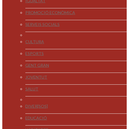
IGUALTAT
PROMOCIÓ ECONÒMICA
SERVEIS SOCIALS
CULTURA
ESPORTS
GENT GRAN
JOVENTUT
SALUT
DIVER[SOS]
EDUCACIÓ