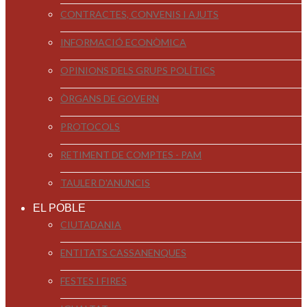
CONTRACTES, CONVENIS I AJUTS
INFORMACIÓ ECONÒMICA
OPINIONS DELS GRUPS POLÍTICS
ÒRGANS DE GOVERN
PROTOCOLS
RETIMENT DE COMPTES - PAM
TAULER D'ANUNCIS
EL POBLE
CIUTADANIA
ENTITATS CASSANENQUES
FESTES I FIRES