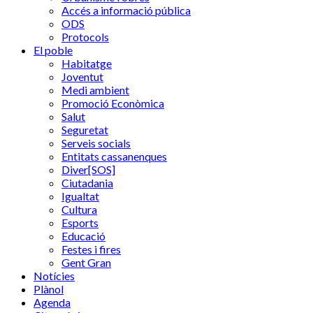
Accés a informació pública
ODS
Protocols
El poble
Habitatge
Joventut
Medi ambient
Promoció Econòmica
Salut
Seguretat
Serveis socials
Entitats cassanenques
Diver[SOS]
Ciutadania
Igualtat
Cultura
Esports
Educació
Festes i fires
Gent Gran
Notícies
Plànol
Agenda