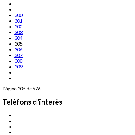
300
301
302
303
304
305
306
307
308
309
Pàgina 305 de 676
Telèfons d'interès
Cassà Jove
669 166 000
Centre Cultural Sala Galà
972 462 820
Esports (zona esportiva)
972 461 527
Promoció Econòmica
972 462 821