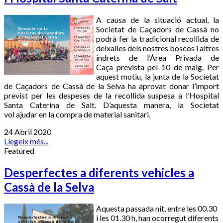
A causa de la situació actual, la
Societat de Caçadors de Cassà no
podrà fer la tradicional recollida de
deixalles dels nostres boscos i altres
indrets de
l’Àrea Privada de
Caça
prevista pel 10 de maig. Per
aquest motiu, la junta de la Societat
de Caçadors de Cassà de la Selva ha aprovat donar l’import
previst per les despeses de la recollida suspesa a l’Hospital
Santa Caterina de Salt. D’aquesta manera, la Societat
vol
ajudar
en la compra de material sanitari.
24 Abril 2020
Llegeix més...
Featured
Desperfectes a diferents vehicles a
Cassà de la Selva
Aquesta passada nit, entre les 00.30
i les 01.30 h, han ocorregut diferents