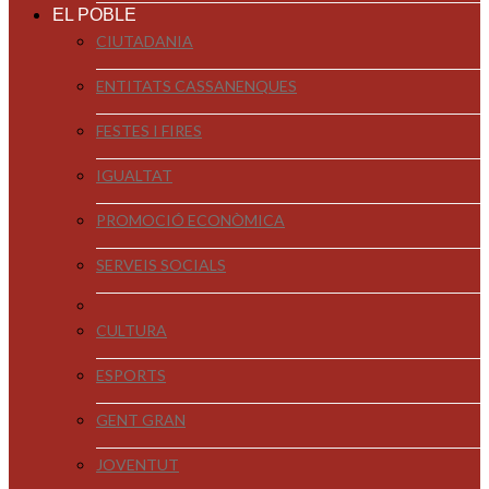
EL POBLE
CIUTADANIA
ENTITATS CASSANENQUES
FESTES I FIRES
IGUALTAT
PROMOCIÓ ECONÒMICA
SERVEIS SOCIALS
CULTURA
ESPORTS
GENT GRAN
JOVENTUT