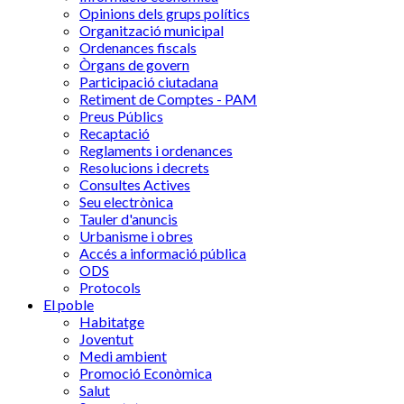
Opinions dels grups polítics
Organització municipal
Ordenances fiscals
Òrgans de govern
Participació ciutadana
Retiment de Comptes - PAM
Preus Públics
Recaptació
Reglaments i ordenances
Resolucions i decrets
Consultes Actives
Seu electrònica
Tauler d'anuncis
Urbanisme i obres
Accés a informació pública
ODS
Protocols
El poble
Habitatge
Joventut
Medi ambient
Promoció Econòmica
Salut