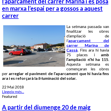
l’aparcament del carrer Marina i es posa
en marxa l’espai per a gossos a aquest
carrer
La setmana passada van
finalitzar les obres
d’ampliació de
l’
aparcament del
carrer Marina de
Cassà
. Fins ara hi havia
75 places i
amb
l’ampliació n’hi ha 115
.
Aquesta setmana es
començaran les obres
per
arreglar el paviment de l’aparcament que hi havia fins
ara
i es reforçarà la il·luminació del solar.
22 Mai 2018
Llegeix més...
Featured
A partir del diumenge 20 de maig