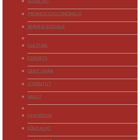
IGUALTAT
PROMOCIÓ ECONÒMICA
SERVEIS SOCIALS
CULTURA
ESPORTS
GENT GRAN
JOVENTUT
SALUT
DIVER[SOS]
EDUCACIÓ