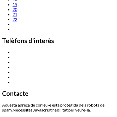
19
20
21
22
Telèfons d'interès
Cassà Jove
669 166 000
Centre Cultural Sala Galà
972 462 820
Esports (zona esportiva)
972 461 527
Promoció Econòmica
972 462 821
Ràdio Cassà
972 463 777
Serveis Socials
972 460 851
Xaloc
972 900 235
Contacte
Aquesta adreça de correu-e està protegida dels robots de
spam.Necessites Javascript habilitat per veure-la.