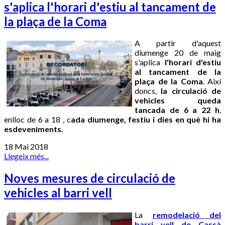
s'aplica l'horari d'estiu al tancament de
la plaça de la Coma
A partir d'aquest
diumenge 20 de maig
s'aplica
l'horari d'estiu
al tancament de la
plaça de la Coma
. Així
doncs,
la circulació de
vehicles queda
tancada de 6 a 22 h
,
enlloc de 6 a 18 , c
ada diumenge, festiu i dies en què hi ha
esdeveniments.
18 Mai 2018
Llegeix més...
Noves mesures de circulació de
vehicles al barri vell
La
remodelació del
barri vell de Cassà