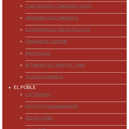
CONTRACTES, CONVENIS I AJUTS
INFORMACIÓ ECONÒMICA
OPINIONS DELS GRUPS POLÍTICS
ÒRGANS DE GOVERN
PROTOCOLS
RETIMENT DE COMPTES - PAM
TAULER D'ANUNCIS
EL POBLE
CIUTADANIA
ENTITATS CASSANENQUES
FESTES I FIRES