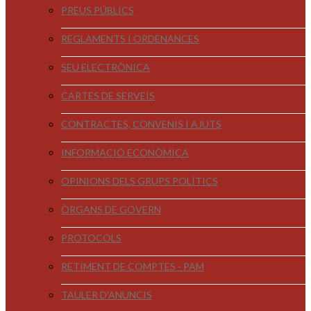
PREUS PÚBLICS
REGLAMENTS I ORDENANCES
SEU ELECTRÒNICA
CARTES DE SERVEIS
CONTRACTES, CONVENIS I AJUTS
INFORMACIÓ ECONÒMICA
OPINIONS DELS GRUPS POLÍTICS
ÒRGANS DE GOVERN
PROTOCOLS
RETIMENT DE COMPTES - PAM
TAULER D'ANUNCIS