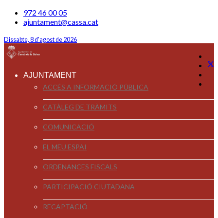
972 46 00 05
ajuntament@cassa.cat
Dissabte, 8 d'agost de 2026
AJUNTAMENT
ACCÉS A INFORMACIÓ PÚBLICA
CATÀLEG DE TRÀMITS
COMUNICACIÓ
EL MEU ESPAI
ORDENANCES FISCALS
PARTICIPACIÓ CIUTADANA
RECAPTACIÓ