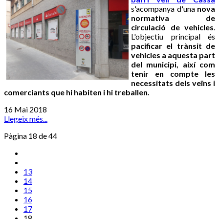
s'acompanya d'una
nova
normativa de
circulació de vehicles
.
L'objectiu principal és
pacificar el trànsit de
vehicles a aquesta part
del municipi, així com
tenir en compte les
necessitats dels veïns i
comerciants que hi habiten i hi treballen.
16 Mai 2018
Llegeix més...
Pàgina 18 de 44
13
14
15
16
17
18