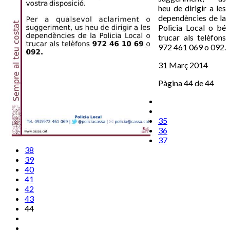
heu de dirigir a les
dependències de la
Policia Local o bé
trucar als telèfons
972 461 069 o 092.
31 Març 2014
Pàgina 44 de 44
35
36
37
38
39
40
41
42
43
44