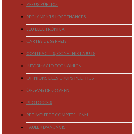
PREUS PÚBLICS
REGLAMENTS I ORDENANCES
SEU ELECTRÒNICA
CARTES DE SERVEIS
CONTRACTES, CONVENIS I AJUTS
INFORMACIÓ ECONÒMICA
OPINIONS DELS GRUPS POLÍTICS
ÒRGANS DE GOVERN
PROTOCOLS
RETIMENT DE COMPTES - PAM
TAULER D'ANUNCIS