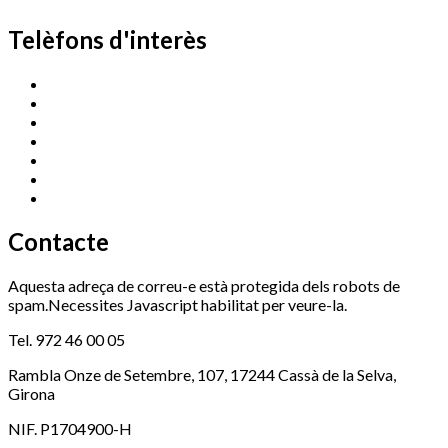
Telèfons d'interès
Cassà Jove
669 166 000
Centre Cultural Sala Galà
972 462 820
Esports (zona esportiva)
972 461 527
Promoció Econòmica
972 462 821
Ràdio Cassà
972 463 777
Serveis Socials
972 460 851
Xaloc
972 900 235
Contacte
Aquesta adreça de correu-e està protegida dels robots de
spam.Necessites Javascript habilitat per veure-la.
Tel. 972 46 00 05
Rambla Onze de Setembre, 107, 17244 Cassà de la Selva,
Girona
NIF. P1704900-H