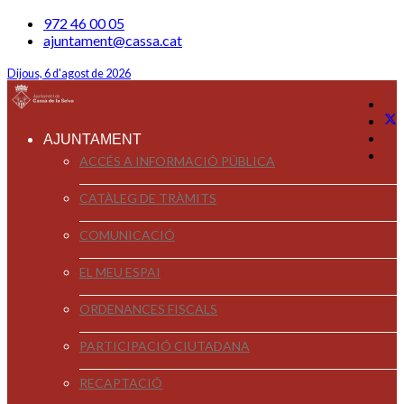
972 46 00 05
ajuntament@cassa.cat
Dijous, 6 d'agost de 2026
AJUNTAMENT
ACCÉS A INFORMACIÓ PÚBLICA
CATÀLEG DE TRÀMITS
COMUNICACIÓ
EL MEU ESPAI
ORDENANCES FISCALS
PARTICIPACIÓ CIUTADANA
RECAPTACIÓ