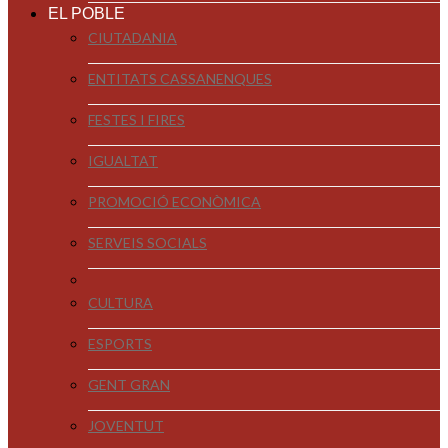
EL POBLE
CIUTADANIA
ENTITATS CASSANENQUES
FESTES I FIRES
IGUALTAT
PROMOCIÓ ECONÒMICA
SERVEIS SOCIALS
CULTURA
ESPORTS
GENT GRAN
JOVENTUT