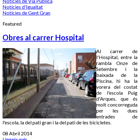
Notícies de Via Pública
Notícies d'Igualtat
Notícies de Gent Gran
Featured
Obres al carrer Hospital
Al carrer de
l'Hospital, entre la
rambla Onze de
Setembre i la
baixada de la
Piscina, hi ha la
vorera del costat
de l'escola Puig
d'Arques, que és
molt concorreguda
per les dues
entrades de
l'escola, la del pati gran i la del pati de les bicicletes.
08 Abril 2014
Llegeix més...