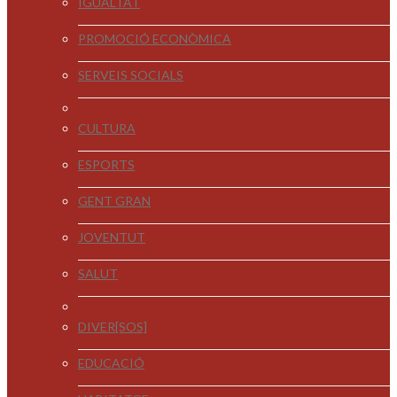
IGUALTAT
PROMOCIÓ ECONÒMICA
SERVEIS SOCIALS
CULTURA
ESPORTS
GENT GRAN
JOVENTUT
SALUT
DIVER[SOS]
EDUCACIÓ