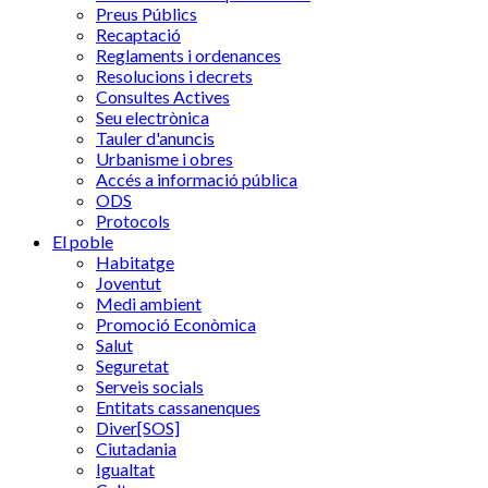
Preus Públics
Recaptació
Reglaments i ordenances
Resolucions i decrets
Consultes Actives
Seu electrònica
Tauler d'anuncis
Urbanisme i obres
Accés a informació pública
ODS
Protocols
El poble
Habitatge
Joventut
Medi ambient
Promoció Econòmica
Salut
Seguretat
Serveis socials
Entitats cassanenques
Diver[SOS]
Ciutadania
Igualtat