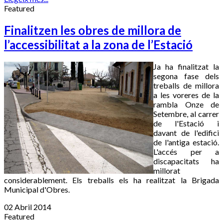
Featured
Finalitzen les obres de millora de
l’accessibilitat a la zona de l’Estació
Ja ha finalitzat la
segona fase dels
treballs de millora
a les voreres de la
rambla Onze de
Setembre, al carrer
de l'Estació i
davant de l'edifici
de l'antiga estació.
L'accés per a
discapacitats ha
millorat
considerablement. Els treballs els ha realitzat la Brigada
Municipal d'Obres.
02 Abril 2014
Featured