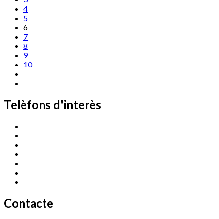
4
5
6
7
8
9
10
Telèfons d'interès
Cassà Jove
669 166 000
Centre Cultural Sala Galà
972 462 820
Esports (zona esportiva)
972 461 527
Promoció Econòmica
972 462 821
Ràdio Cassà
972 463 777
Serveis Socials
972 460 851
Xaloc
972 900 235
Contacte