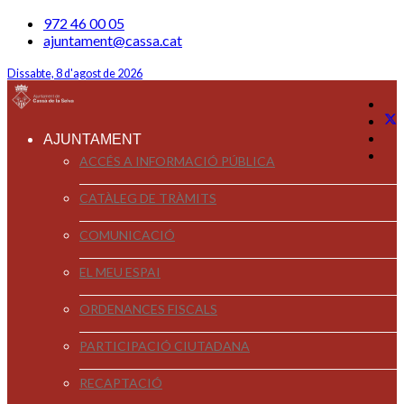
972 46 00 05
ajuntament@cassa.cat
Dissabte, 8 d'agost de 2026
AJUNTAMENT
ACCÉS A INFORMACIÓ PÚBLICA
CATÀLEG DE TRÀMITS
COMUNICACIÓ
EL MEU ESPAI
ORDENANCES FISCALS
PARTICIPACIÓ CIUTADANA
RECAPTACIÓ