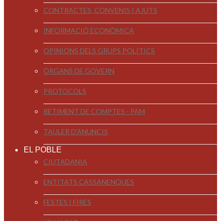
CONTRACTES, CONVENIS I AJUTS
INFORMACIÓ ECONÒMICA
OPINIONS DELS GRUPS POLÍTICS
ÒRGANS DE GOVERN
PROTOCOLS
RETIMENT DE COMPTES - PAM
TAULER D'ANUNCIS
EL POBLE
CIUTADANIA
ENTITATS CASSANENQUES
FESTES I FIRES