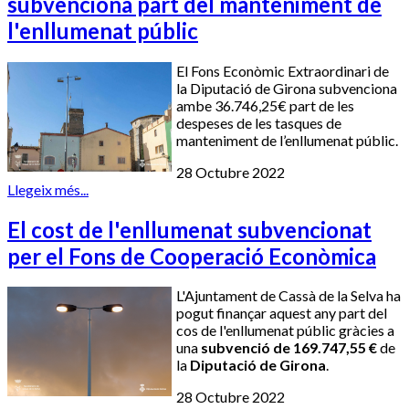
subvenciona part del manteniment de
l'enllumenat públic
El Fons Econòmic Extraordinari de
la Diputació de Girona subvenciona
ambe 36.746,25€ part de les
despeses de les tasques de
manteniment de l’enllumenat públic.
28 Octubre 2022
Llegeix més...
El cost de l'enllumenat subvencionat
per el Fons de Cooperació Econòmica
L'Ajuntament de Cassà de la Selva ha
pogut finançar aquest any part del
cos de l'enllumenat públic gràcies a
una
subvenció de 169.747,55 €
de
la
Diputació de Girona
.
28 Octubre 2022