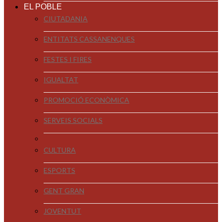
EL POBLE
CIUTADANIA
ENTITATS CASSANENQUES
FESTES I FIRES
IGUALTAT
PROMOCIÓ ECONÒMICA
SERVEIS SOCIALS
CULTURA
ESPORTS
GENT GRAN
JOVENTUT