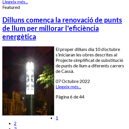
Llegeix més...
Featured
Dilluns comença la renovació de punts
de llum per millorar l'eficiència
energètica
El proper dilluns dia 10 d’octubre
s’iniciaran les obres descrites al
Projecte simplificat de substitució
de punts de llum a diferents carrers
de Cassà.
07 Octubre 2022
Llegeix més...
Pàgina 6 de 44
1
2
3