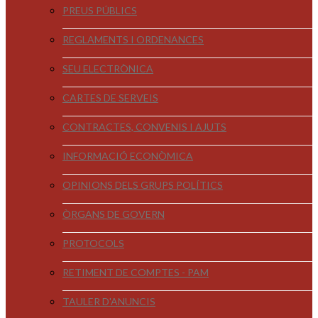
PREUS PÚBLICS
REGLAMENTS I ORDENANCES
SEU ELECTRÒNICA
CARTES DE SERVEIS
CONTRACTES, CONVENIS I AJUTS
INFORMACIÓ ECONÒMICA
OPINIONS DELS GRUPS POLÍTICS
ÒRGANS DE GOVERN
PROTOCOLS
RETIMENT DE COMPTES - PAM
TAULER D'ANUNCIS