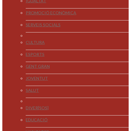
IGUALTAT
PROMOCIÓ ECONÒMICA
SERVEIS SOCIALS
CULTURA
ESPORTS
GENT GRAN
JOVENTUT
SALUT
DIVER[SOS]
EDUCACIÓ