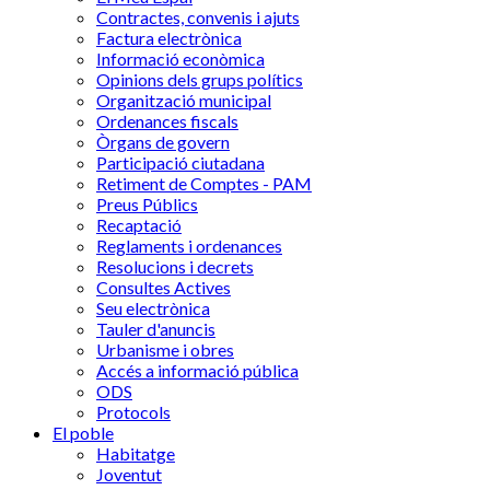
Contractes, convenis i ajuts
Factura electrònica
Informació econòmica
Opinions dels grups polítics
Organització municipal
Ordenances fiscals
Òrgans de govern
Participació ciutadana
Retiment de Comptes - PAM
Preus Públics
Recaptació
Reglaments i ordenances
Resolucions i decrets
Consultes Actives
Seu electrònica
Tauler d'anuncis
Urbanisme i obres
Accés a informació pública
ODS
Protocols
El poble
Habitatge
Joventut