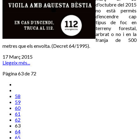
d'octubre del 2015
no està permès
d’encendre cap
tipus de foc en
terreny forestal,
arbrat o no i en la
franja de 500
metres que els envolta. (Decret 64/1995).
17 Març 2015
Llegeix més...
Pàgina 63 de 72
58
59
60
61
62
63
64
65