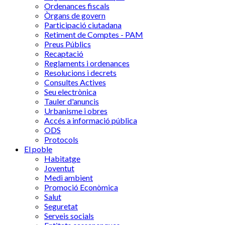
Ordenances fiscals
Òrgans de govern
Participació ciutadana
Retiment de Comptes - PAM
Preus Públics
Recaptació
Reglaments i ordenances
Resolucions i decrets
Consultes Actives
Seu electrònica
Tauler d'anuncis
Urbanisme i obres
Accés a informació pública
ODS
Protocols
El poble
Habitatge
Joventut
Medi ambient
Promoció Econòmica
Salut
Seguretat
Serveis socials