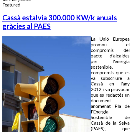
Featured
Cassà estalvia 300.000 KW/k anuals
gràcies al PAES
La Unió Europea
promou el
compromís del
pacte d'alcaldes
per l'energia
sostenible,
compromís que es
va subscriure a
Cassà en l'any
2012 i va provocar
que es redactés un
document
anomenat Pla de
l'Energia
Sostenible de
Cassà de la Selva
(PAES), que