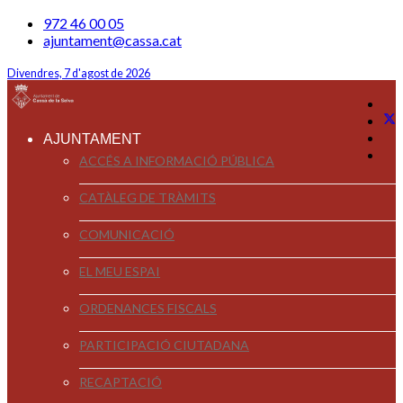
972 46 00 05
ajuntament@cassa.cat
Divendres, 7 d'agost de 2026
AJUNTAMENT
ACCÉS A INFORMACIÓ PÚBLICA
CATÀLEG DE TRÀMITS
COMUNICACIÓ
EL MEU ESPAI
ORDENANCES FISCALS
PARTICIPACIÓ CIUTADANA
RECAPTACIÓ