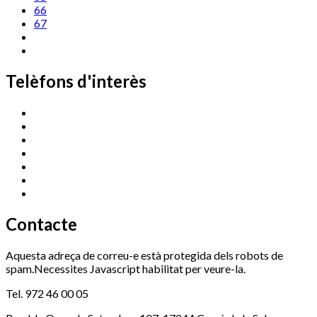
66
67
Telèfons d'interès
Cassà Jove
669 166 000
Centre Cultural Sala Galà
972 462 820
Esports (zona esportiva)
972 461 527
Promoció Econòmica
972 462 821
Ràdio Cassà
972 463 777
Serveis Socials
972 460 851
Xaloc
972 900 235
Contacte
Aquesta adreça de correu-e està protegida dels robots de
spam.Necessites Javascript habilitat per veure-la.
Tel. 972 46 00 05