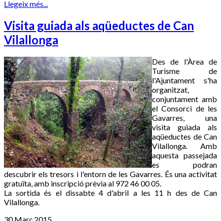
Llegeix més...
Visita guiada als aqüeductes de Can
Vilallonga
Des de l'Àrea de
Turisme de
l'Ajuntament s'ha
organitzat,
conjuntament amb
el Consorci de les
Gavarres, una
visita guiada als
aqüeductes de Can
Vilallonga. Amb
aquesta passejada
es podran
descubrir els tresors i l'entorn de les Gavarres. És una activitat
gratuïta, amb inscripció prèvia al 972 46 00 05.
La sortida és el dissabte 4 d'abril a les 11 h des de Can
Vilallonga.
30 Març 2015