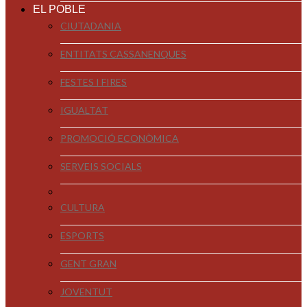
EL POBLE
CIUTADANIA
ENTITATS CASSANENQUES
FESTES I FIRES
IGUALTAT
PROMOCIÓ ECONÒMICA
SERVEIS SOCIALS
CULTURA
ESPORTS
GENT GRAN
JOVENTUT