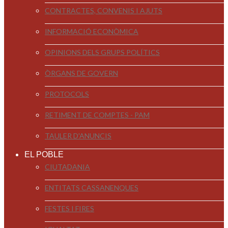
CONTRACTES, CONVENIS I AJUTS
INFORMACIÓ ECONÒMICA
OPINIONS DELS GRUPS POLÍTICS
ÒRGANS DE GOVERN
PROTOCOLS
RETIMENT DE COMPTES - PAM
TAULER D'ANUNCIS
EL POBLE
CIUTADANIA
ENTITATS CASSANENQUES
FESTES I FIRES