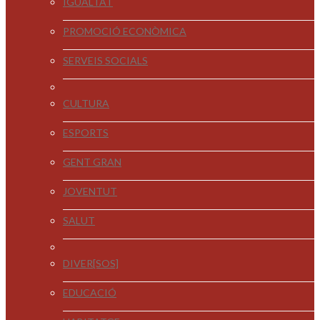
IGUALTAT
PROMOCIÓ ECONÒMICA
SERVEIS SOCIALS
CULTURA
ESPORTS
GENT GRAN
JOVENTUT
SALUT
DIVER[SOS]
EDUCACIÓ