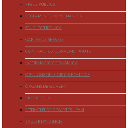
PREUS PÚBLICS
REGLAMENTS I ORDENANCES
SEU ELECTRÒNICA
CARTES DE SERVEIS
CONTRACTES, CONVENIS I AJUTS
INFORMACIÓ ECONÒMICA
OPINIONS DELS GRUPS POLÍTICS
ÒRGANS DE GOVERN
PROTOCOLS
RETIMENT DE COMPTES - PAM
TAULER D'ANUNCIS