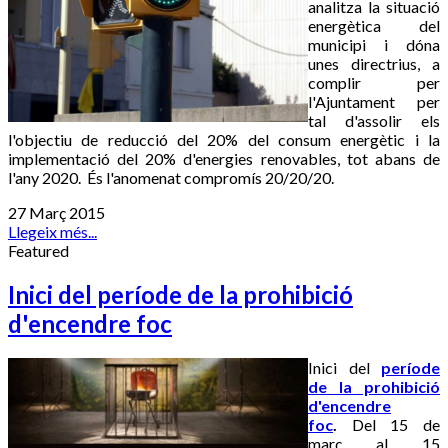
analitza la situació
energètica del
municipi i dóna
unes directrius, a
complir per
l'Ajuntament per
tal d'assolir els
l'objectiu de reducció del 20% del consum energètic i la
implementació del 20% d'energies renovables, tot abans de
l'any 2020. És l'anomenat compromís 20/20/20.
27 Març 2015
Llegeix més...
Featured
Inici del període de la prohibició
d'encendre foc
Inici del
període
de la prohibició
d'encendre
foc
.
Del 15 de
març al 15