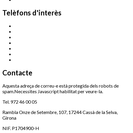
Telèfons d'interès
Cassà Jove
669 166 000
Centre Cultural Sala Galà
972 462 820
Esports (zona esportiva)
972 461 527
Promoció Econòmica
972 462 821
Ràdio Cassà
972 463 777
Serveis Socials
972 460 851
Xaloc
972 900 235
Contacte
Aquesta adreça de correu-e està protegida dels robots de
spam.Necessites Javascript habilitat per veure-la.
Tel. 972 46 00 05
Rambla Onze de Setembre, 107, 17244 Cassà de la Selva,
Girona
NIF. P1704900-H