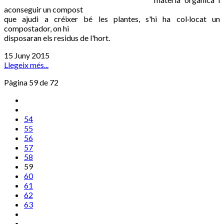
aconseguir un compost
que ajudi a créixer bé les plantes, s'hi ha col·locat un
compostador, on hi
disposaran els residus de l'hort.
15 Juny 2015
Llegeix més...
Pàgina 59 de 72
54
55
56
57
58
59
60
61
62
63