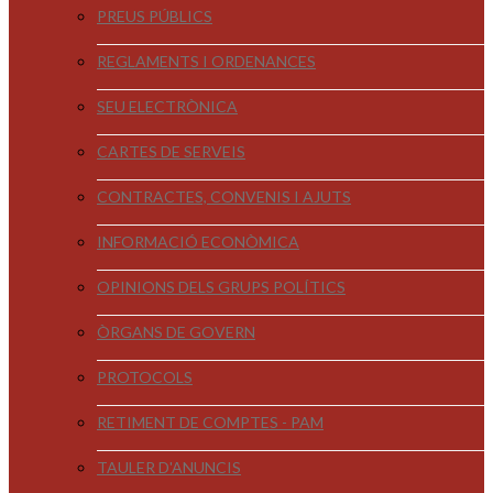
PREUS PÚBLICS
REGLAMENTS I ORDENANCES
SEU ELECTRÒNICA
CARTES DE SERVEIS
CONTRACTES, CONVENIS I AJUTS
INFORMACIÓ ECONÒMICA
OPINIONS DELS GRUPS POLÍTICS
ÒRGANS DE GOVERN
PROTOCOLS
RETIMENT DE COMPTES - PAM
TAULER D'ANUNCIS