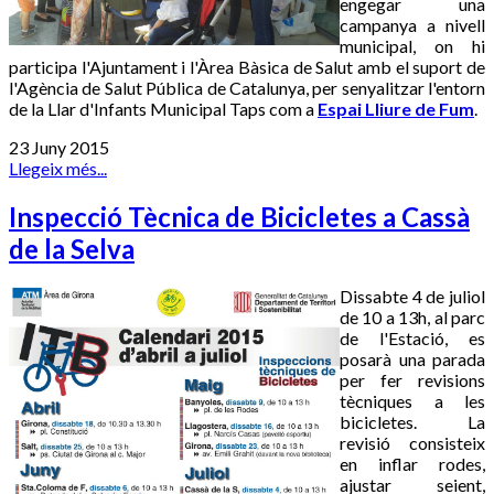
engegar una
campanya a nivell
municipal, on hi
participa l'Ajuntament i l'Àrea Bàsica de Salut amb el suport de
l'Agència de Salut Pública de Catalunya, per senyalitzar l'entorn
de la Llar d'Infants Municipal Taps com a
Espai Lliure de Fum
.
23 Juny 2015
Llegeix més...
Inspecció Tècnica de Bicicletes a Cassà
de la Selva
Dissabte 4 de juliol
de 10 a 13h, al parc
de l'Estació, es
posarà una parada
per fer revisions
tècniques a les
bicicletes. La
revisió consisteix
en inflar rodes,
ajustar seient,