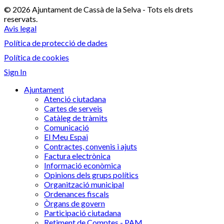
© 2026 Ajuntament de Cassà de la Selva - Tots els drets
reservats.
Avis legal
Política de protecció de dades
Política de cookies
Sign In
Ajuntament
Atenció ciutadana
Cartes de serveis
Catàleg de tràmits
Comunicació
El Meu Espai
Contractes, convenis i ajuts
Factura electrònica
Informació econòmica
Opinions dels grups polítics
Organització municipal
Ordenances fiscals
Òrgans de govern
Participació ciutadana
Retiment de Comptes - PAM