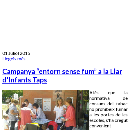
01 Juliol 2015
Llegeix més...
Campanya “entorn sense fum” a la Llar
d'Infants Taps
Atès que la
normativa de
consum del tabac
no prohibeix fumar
a les portes de les
escoles, s'ha cregut
convenient