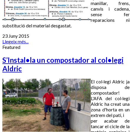
manillar, frens,
canvis i cadena,
sense fer
reparacions ni
substitució del material desgastat.
23 Juny 2015
Llegeix més...
Featured
S’Instal•la un compostador al col•legi
Aldric
El col·legi Aldric ja
disposa de
compostador!
L'AFA del col·legi
Aldric ha creat una
zona d'horta en un
extrem del pati, i
per acabar de
tancar el cicle de la
matèria orgànica i