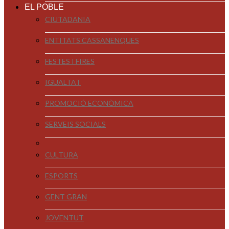
EL POBLE
CIUTADANIA
ENTITATS CASSANENQUES
FESTES I FIRES
IGUALTAT
PROMOCIÓ ECONÒMICA
SERVEIS SOCIALS
CULTURA
ESPORTS
GENT GRAN
JOVENTUT