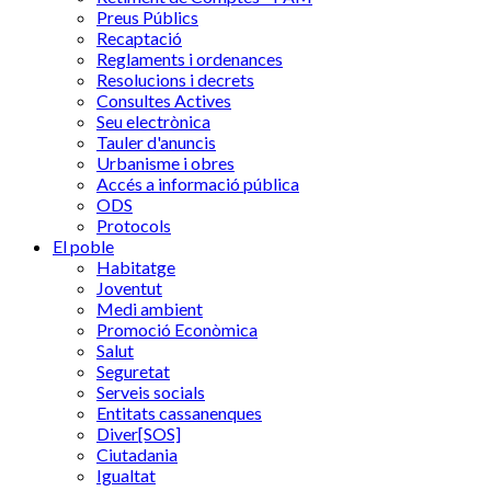
Preus Públics
Recaptació
Reglaments i ordenances
Resolucions i decrets
Consultes Actives
Seu electrònica
Tauler d'anuncis
Urbanisme i obres
Accés a informació pública
ODS
Protocols
El poble
Habitatge
Joventut
Medi ambient
Promoció Econòmica
Salut
Seguretat
Serveis socials
Entitats cassanenques
Diver[SOS]
Ciutadania
Igualtat