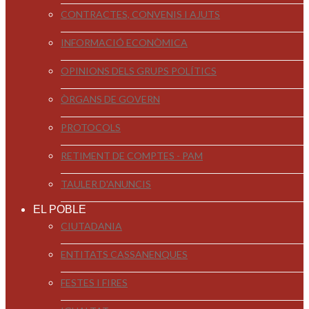
CONTRACTES, CONVENIS I AJUTS
INFORMACIÓ ECONÒMICA
OPINIONS DELS GRUPS POLÍTICS
ÒRGANS DE GOVERN
PROTOCOLS
RETIMENT DE COMPTES - PAM
TAULER D'ANUNCIS
EL POBLE
CIUTADANIA
ENTITATS CASSANENQUES
FESTES I FIRES