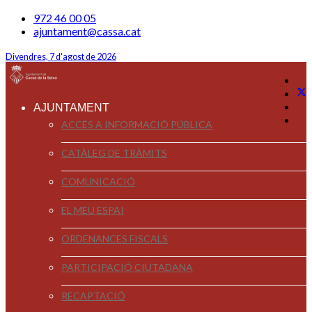
972 46 00 05
ajuntament@cassa.cat
Divendres, 7 d'agost de 2026
AJUNTAMENT
ACCÉS A INFORMACIÓ PÚBLICA
CATÀLEG DE TRÀMITS
COMUNICACIÓ
EL MEU ESPAI
ORDENANCES FISCALS
PARTICIPACIÓ CIUTADANA
RECAPTACIÓ