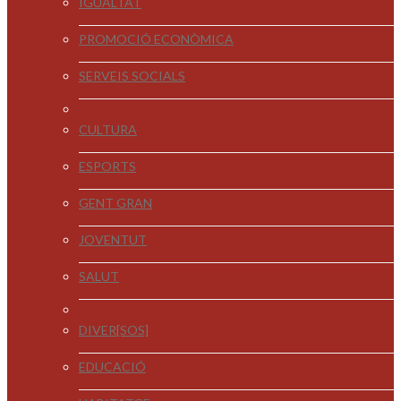
IGUALTAT
PROMOCIÓ ECONÒMICA
SERVEIS SOCIALS
CULTURA
ESPORTS
GENT GRAN
JOVENTUT
SALUT
DIVER[SOS]
EDUCACIÓ