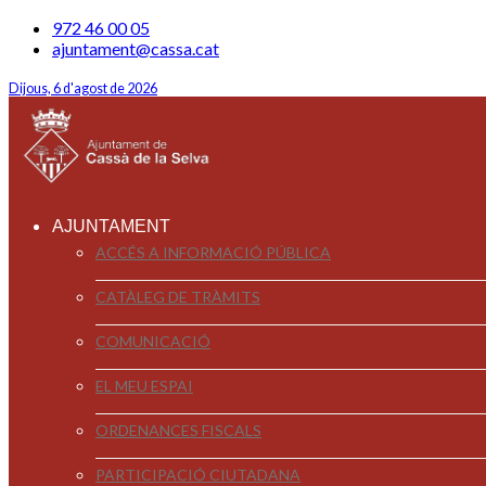
972 46 00 05
ajuntament@cassa.cat
Dijous, 6 d'agost de 2026
AJUNTAMENT
ACCÉS A INFORMACIÓ PÚBLICA
CATÀLEG DE TRÀMITS
COMUNICACIÓ
EL MEU ESPAI
ORDENANCES FISCALS
PARTICIPACIÓ CIUTADANA