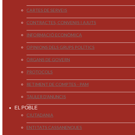
CARTES DE SERVEIS
CONTRACTES, CONVENIS I AJUTS
INFORMACIÓ ECONÒMICA
OPINIONS DELS GRUPS POLÍTICS
ÒRGANS DE GOVERN
PROTOCOLS
RETIMENT DE COMPTES - PAM
TAULER D'ANUNCIS
EL POBLE
CIUTADANIA
ENTITATS CASSANENQUES