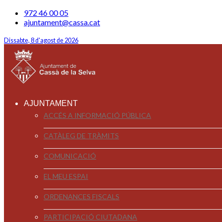
972 46 00 05
ajuntament@cassa.cat
Dissabte, 8 d'agost de 2026
AJUNTAMENT
ACCÉS A INFORMACIÓ PÚBLICA
CATÀLEG DE TRÀMITS
COMUNICACIÓ
EL MEU ESPAI
ORDENANCES FISCALS
PARTICIPACIÓ CIUTADANA