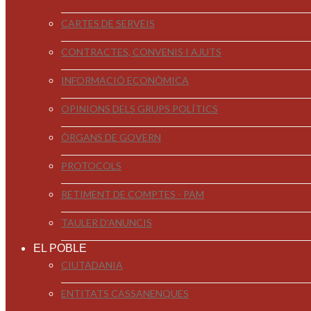
CARTES DE SERVEIS
CONTRACTES, CONVENIS I AJUTS
INFORMACIÓ ECONÒMICA
OPINIONS DELS GRUPS POLÍTICS
ÒRGANS DE GOVERN
PROTOCOLS
RETIMENT DE COMPTES - PAM
TAULER D'ANUNCIS
EL POBLE
CIUTADANIA
ENTITATS CASSANENQUES