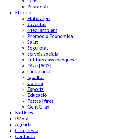
ODS
Protocols
El poble
Habitatge
Joventut
Medi ambient
Promoció Econòmica
Salut
Seguretat
Serveis socials
Entitats cassanenques
Diver[SOS]
Ciutadania
Igualtat
Cultura
Esports
Educació
Festes i fires
Gent Gran
Notícies
Plànol
Agenda
Cita prèvia
Contacte