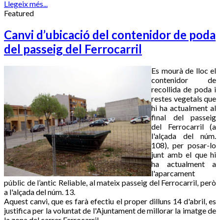
Llegeix més...
Featured
Canvi d’ubicació del contenidor de poda
del passeig del Ferrocarril
Es mourà de lloc el
contenidor de
recollida de poda i
restes vegetals que
hi ha actualment al
final del passeig
del Ferrocarril (a
l'alçada del núm.
108), per posar-lo
junt amb el que hi
ha actualment a
l'aparcament
públic de l’antic Reliable, al mateix passeig del Ferrocarril, però
a l'alçada del núm. 13.
Aquest canvi, que es farà efectiu el proper dilluns 14 d'abril, es
justifica per la voluntat de l'Ajuntament de millorar la imatge de
la zona del carrer Ferrocarril.