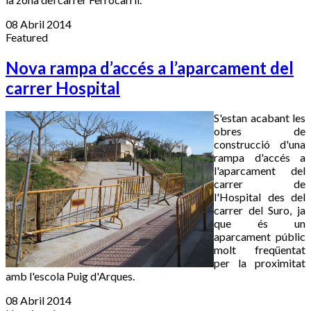
08 Abril 2014
Featured
Nova rampa d’accés a l’aparcament del
carrer Hospital
S'estan acabant les
obres de
construcció d'una
rampa d'accés a
l'aparcament del
carrer de
l'Hospital des del
carrer del Suro, ja
que és un
aparcament públic
molt freqüentat
per la proximitat
amb l'escola Puig d'Arques.
08 Abril 2014