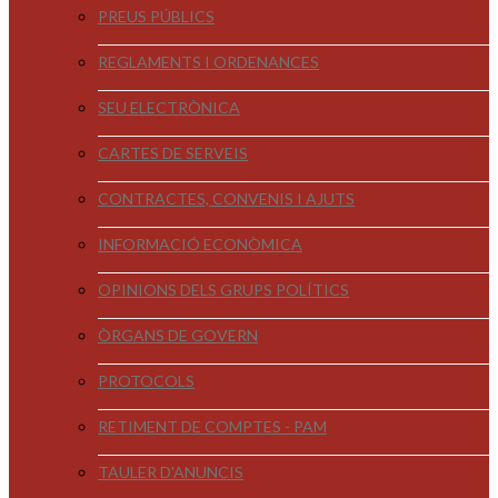
PREUS PÚBLICS
REGLAMENTS I ORDENANCES
SEU ELECTRÒNICA
CARTES DE SERVEIS
CONTRACTES, CONVENIS I AJUTS
INFORMACIÓ ECONÒMICA
OPINIONS DELS GRUPS POLÍTICS
ÒRGANS DE GOVERN
PROTOCOLS
RETIMENT DE COMPTES - PAM
TAULER D'ANUNCIS