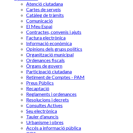
Atenció ciutadana
Cartes de serveis
Catàleg de tràmits
Comunicació
El Meu Espai
Contractes, convenis i ajuts
Factura electrònica
Informació econòmica
Opinions dels grups polítics
Organització municipal
Ordenances fiscals
Òrgans de govern
Participació ciutadana
Retiment de Comptes - PAM
Preus Públics
Recaptació
Reglaments i ordenances
Resolucions i decrets
Consultes Actives
Seu electrònica
Tauler d'anuncis
Urbanisme i obres
Accés a informació pública