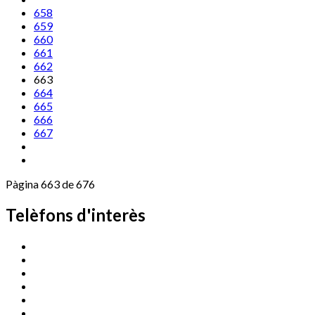
658
659
660
661
662
663
664
665
666
667
Pàgina 663 de 676
Telèfons d'interès
Cassà Jove
669 166 000
Centre Cultural Sala Galà
972 462 820
Esports (zona esportiva)
972 461 527
Promoció Econòmica
972 462 821
Ràdio Cassà
972 463 777
Serveis Socials
972 460 851