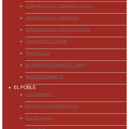
CONTRACTES, CONVENIS I AJUTS
INFORMACIÓ ECONÒMICA
OPINIONS DELS GRUPS POLÍTICS
ÒRGANS DE GOVERN
PROTOCOLS
RETIMENT DE COMPTES - PAM
TAULER D'ANUNCIS
EL POBLE
CIUTADANIA
ENTITATS CASSANENQUES
FESTES I FIRES