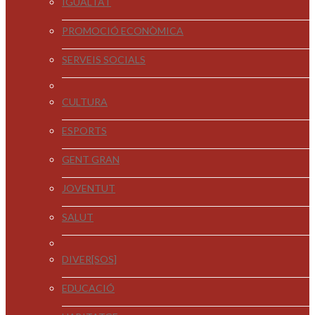
IGUALTAT
PROMOCIÓ ECONÒMICA
SERVEIS SOCIALS
CULTURA
ESPORTS
GENT GRAN
JOVENTUT
SALUT
DIVER[SOS]
EDUCACIÓ