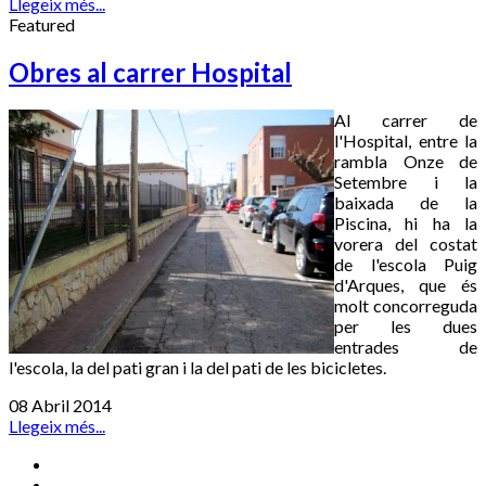
Llegeix més...
Featured
Obres al carrer Hospital
Al carrer de
l'Hospital, entre la
rambla Onze de
Setembre i la
baixada de la
Piscina, hi ha la
vorera del costat
de l'escola Puig
d'Arques, que és
molt concorreguda
per les dues
entrades de
l'escola, la del pati gran i la del pati de les bicicletes.
08 Abril 2014
Llegeix més...