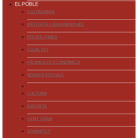
EL POBLE
CIUTADANIA
ENTITATS CASSANENQUES
FESTES I FIRES
IGUALTAT
PROMOCIÓ ECONÒMICA
SERVEIS SOCIALS
CULTURA
ESPORTS
GENT GRAN
JOVENTUT