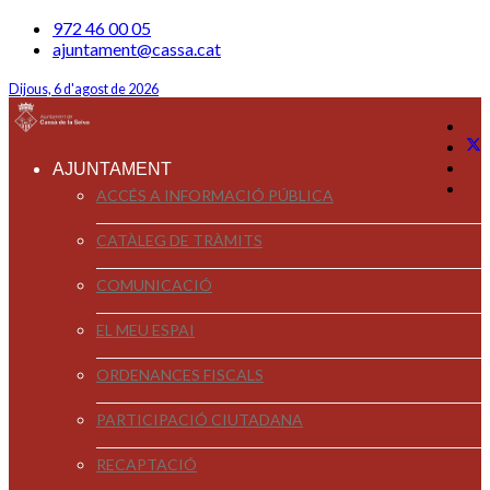
972 46 00 05
ajuntament@cassa.cat
Dijous, 6 d'agost de 2026
AJUNTAMENT
ACCÉS A INFORMACIÓ PÚBLICA
CATÀLEG DE TRÀMITS
COMUNICACIÓ
EL MEU ESPAI
ORDENANCES FISCALS
PARTICIPACIÓ CIUTADANA
RECAPTACIÓ