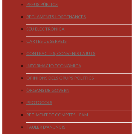
PREUS PÚBLICS
REGLAMENTS I ORDENANCES
SEU ELECTRÒNICA
CARTES DE SERVEIS
CONTRACTES, CONVENIS I AJUTS
INFORMACIÓ ECONÒMICA
OPINIONS DELS GRUPS POLÍTICS
ÒRGANS DE GOVERN
PROTOCOLS
RETIMENT DE COMPTES - PAM
TAULER D'ANUNCIS