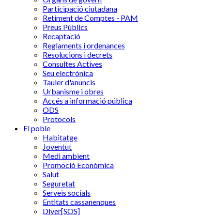
Participació ciutadana
Retiment de Comptes - PAM
Preus Públics
Recaptació
Reglaments i ordenances
Resolucions i decrets
Consultes Actives
Seu electrònica
Tauler d'anuncis
Urbanisme i obres
Accés a informació pública
ODS
Protocols
El poble
Habitatge
Joventut
Medi ambient
Promoció Econòmica
Salut
Seguretat
Serveis socials
Entitats cassanenques
Diver[SOS]