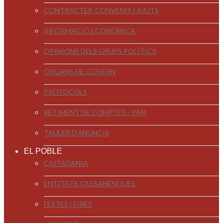
CONTRACTES, CONVENIS I AJUTS
INFORMACIÓ ECONÒMICA
OPINIONS DELS GRUPS POLÍTICS
ÒRGANS DE GOVERN
PROTOCOLS
RETIMENT DE COMPTES - PAM
TAULER D'ANUNCIS
EL POBLE
CIUTADANIA
ENTITATS CASSANENQUES
FESTES I FIRES