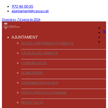
972 46 00 05
ajuntament@cassa.cat
Divendres, 7 d'agost de 2026
AJUNTAMENT
ACCÉS A INFORMACIÓ PÚBLICA
CATÀLEG DE TRÀMITS
COMUNICACIÓ
EL MEU ESPAI
ORDENANCES FISCALS
PARTICIPACIÓ CIUTADANA
RECAPTACIÓ