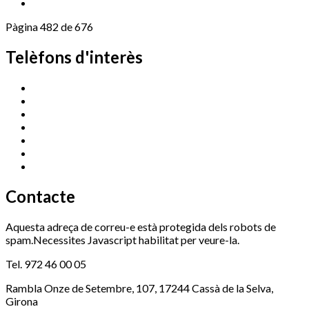
Pàgina 482 de 676
Telèfons d'interès
Cassà Jove
669 166 000
Centre Cultural Sala Galà
972 462 820
Esports (zona esportiva)
972 461 527
Promoció Econòmica
972 462 821
Ràdio Cassà
972 463 777
Serveis Socials
972 460 851
Xaloc
972 900 235
Contacte
Aquesta adreça de correu-e està protegida dels robots de
spam.Necessites Javascript habilitat per veure-la.
Tel. 972 46 00 05
Rambla Onze de Setembre, 107, 17244 Cassà de la Selva,
Girona