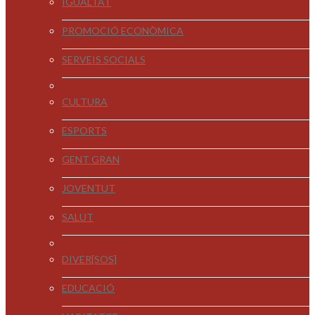
IGUALTAT
PROMOCIÓ ECONÒMICA
SERVEIS SOCIALS
CULTURA
ESPORTS
GENT GRAN
JOVENTUT
SALUT
DIVER[SOS]
EDUCACIÓ