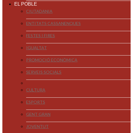
EL POBLE
CIUTADANIA
ENTITATS CASSANENQUES
FESTES I FIRES
IGUALTAT
PROMOCIÓ ECONÒMICA
SERVEIS SOCIALS
CULTURA
ESPORTS
GENT GRAN
JOVENTUT