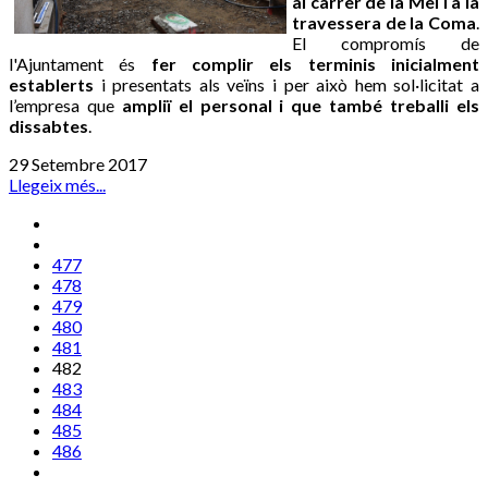
al carrer de la Mel i a la
travessera de la Coma
.
El compromís de
l'Ajuntament és
fer complir els terminis inicialment
establerts
i presentats als veïns i per això hem sol·licitat a
l’empresa que
ampliï el personal i que també treballi els
dissabtes
.
29 Setembre 2017
Llegeix més...
477
478
479
480
481
482
483
484
485
486