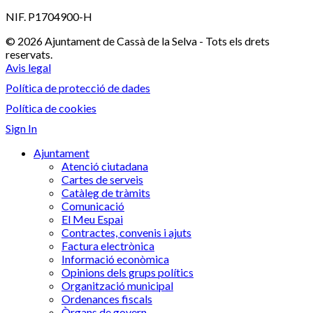
NIF. P1704900-H
© 2026 Ajuntament de Cassà de la Selva - Tots els drets
reservats.
Avis legal
Política de protecció de dades
Política de cookies
Sign In
Ajuntament
Atenció ciutadana
Cartes de serveis
Catàleg de tràmits
Comunicació
El Meu Espai
Contractes, convenis i ajuts
Factura electrònica
Informació econòmica
Opinions dels grups polítics
Organització municipal
Ordenances fiscals
Òrgans de govern