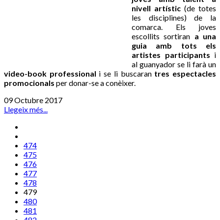
nivell artístic
(de totes
les disciplines) de la
comarca. Els joves
escollits sortiran
a una
guia amb tots els
artistes participants
i
al guanyador se li farà un
video-book professional
i se li buscaran
tres espectacles
promocionals
per donar-se a conèixer.
09 Octubre 2017
Llegeix més...
474
475
476
477
478
479
480
481
482