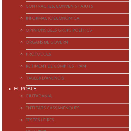
CONTRACTES, CONVENIS I AJUTS
INFORMACIÓ ECONÒMICA
OPINIONS DELS GRUPS POLÍTICS
ÒRGANS DE GOVERN
PROTOCOLS
RETIMENT DE COMPTES - PAM
TAULER D'ANUNCIS
EL POBLE
CIUTADANIA
ENTITATS CASSANENQUES
FESTES I FIRES