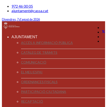
972 46 00 05
ajuntament@cassa.cat
Divendres, 7 d'agost de 2026
AJUNTAMENT
ACCÉS A INFORMACIÓ PÚBLICA
CATÀLEG DE TRÀMITS
COMUNICACIÓ
EL MEU ESPAI
ORDENANCES FISCALS
PARTICIPACIÓ CIUTADANA
RECAPTACIÓ