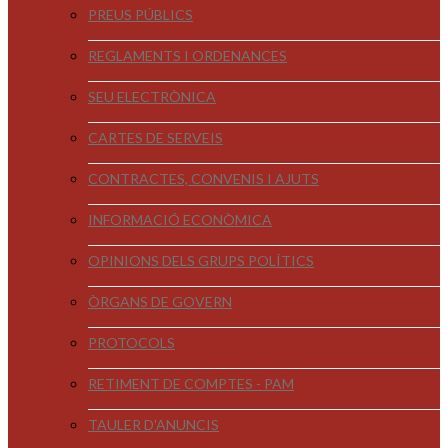
PREUS PÚBLICS
REGLAMENTS I ORDENANCES
SEU ELECTRÒNICA
CARTES DE SERVEIS
CONTRACTES, CONVENIS I AJUTS
INFORMACIÓ ECONÒMICA
OPINIONS DELS GRUPS POLÍTICS
ÒRGANS DE GOVERN
PROTOCOLS
RETIMENT DE COMPTES - PAM
TAULER D'ANUNCIS