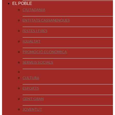
EL POBLE
CIUTADANIA
ENTITATS CASSANENQUES
FESTES I FIRES
IGUALTAT
PROMOCIÓ ECONÒMICA
SERVEIS SOCIALS
CULTURA
ESPORTS
GENT GRAN
JOVENTUT