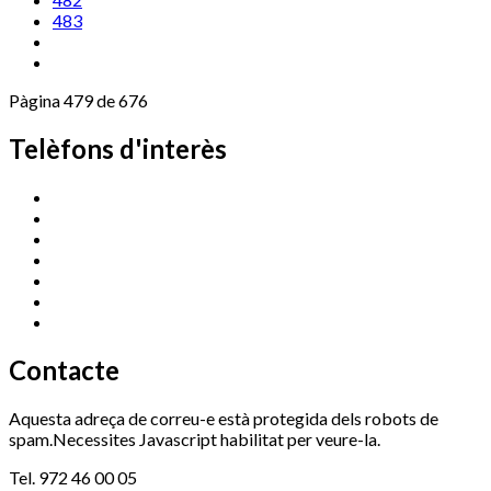
483
Pàgina 479 de 676
Telèfons d'interès
Cassà Jove
669 166 000
Centre Cultural Sala Galà
972 462 820
Esports (zona esportiva)
972 461 527
Promoció Econòmica
972 462 821
Ràdio Cassà
972 463 777
Serveis Socials
972 460 851
Xaloc
972 900 235
Contacte
Aquesta adreça de correu-e està protegida dels robots de
spam.Necessites Javascript habilitat per veure-la.
Tel. 972 46 00 05