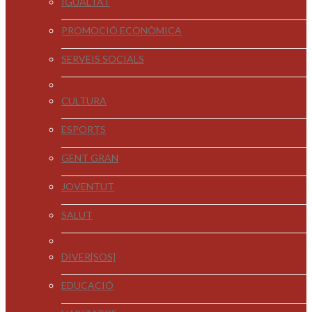
IGUALTAT
PROMOCIÓ ECONÒMICA
SERVEIS SOCIALS
CULTURA
ESPORTS
GENT GRAN
JOVENTUT
SALUT
DIVER[SOS]
EDUCACIÓ