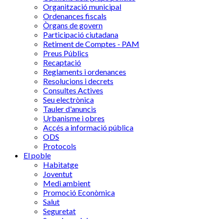
Organització municipal
Ordenances fiscals
Òrgans de govern
Participació ciutadana
Retiment de Comptes - PAM
Preus Públics
Recaptació
Reglaments i ordenances
Resolucions i decrets
Consultes Actives
Seu electrònica
Tauler d'anuncis
Urbanisme i obres
Accés a informació pública
ODS
Protocols
El poble
Habitatge
Joventut
Medi ambient
Promoció Econòmica
Salut
Seguretat