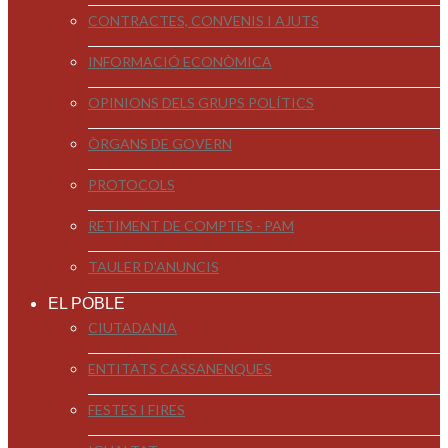
CONTRACTES, CONVENIS I AJUTS
INFORMACIÓ ECONÒMICA
OPINIONS DELS GRUPS POLÍTICS
ÒRGANS DE GOVERN
PROTOCOLS
RETIMENT DE COMPTES - PAM
TAULER D'ANUNCIS
EL POBLE
CIUTADANIA
ENTITATS CASSANENQUES
FESTES I FIRES