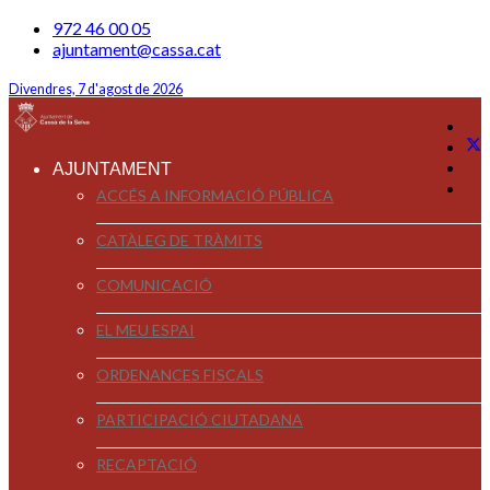
972 46 00 05
ajuntament@cassa.cat
Divendres, 7 d'agost de 2026
AJUNTAMENT
ACCÉS A INFORMACIÓ PÚBLICA
CATÀLEG DE TRÀMITS
COMUNICACIÓ
EL MEU ESPAI
ORDENANCES FISCALS
PARTICIPACIÓ CIUTADANA
RECAPTACIÓ