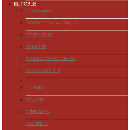
EL POBLE
CIUTADANIA
ENTITATS CASSANENQUES
FESTES I FIRES
IGUALTAT
PROMOCIÓ ECONÒMICA
SERVEIS SOCIALS
CULTURA
ESPORTS
GENT GRAN
JOVENTUT