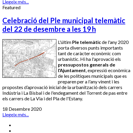
Llegeix més...
Featured
Celebració del Ple municipal telemàtic
del 22 de desembre a les 19 h
L'últim
Ple telemàtic
de l'any 2020
porta diversos punts importants
tant de caràcter econòmic com
urbanístic. Hi ha l'aprovació els
pressupostos generals de
l'Ajuntament
, expressió econòmica
de les polítiques municipals que es
preparen per a l'any vinent i les
propostes d’aprovació inicial de la urbanització dels carrers
Indústria i La Bisbal i de l'endegament del Torrent de pas entre
els carrers de La Via i del Pla de l'Estany.
18 Desembre 2020
Llegeix més...