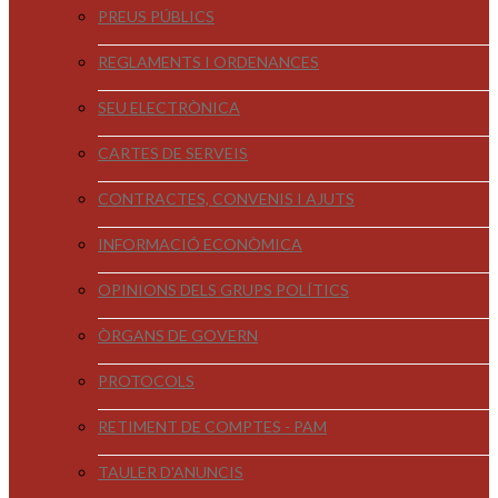
PREUS PÚBLICS
REGLAMENTS I ORDENANCES
SEU ELECTRÒNICA
CARTES DE SERVEIS
CONTRACTES, CONVENIS I AJUTS
INFORMACIÓ ECONÒMICA
OPINIONS DELS GRUPS POLÍTICS
ÒRGANS DE GOVERN
PROTOCOLS
RETIMENT DE COMPTES - PAM
TAULER D'ANUNCIS