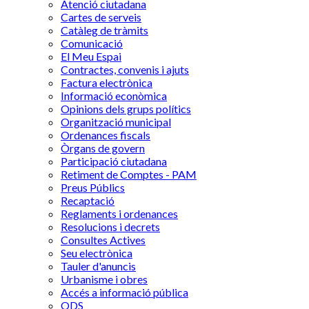
Atenció ciutadana
Cartes de serveis
Catàleg de tràmits
Comunicació
El Meu Espai
Contractes, convenis i ajuts
Factura electrònica
Informació econòmica
Opinions dels grups polítics
Organització municipal
Ordenances fiscals
Òrgans de govern
Participació ciutadana
Retiment de Comptes - PAM
Preus Públics
Recaptació
Reglaments i ordenances
Resolucions i decrets
Consultes Actives
Seu electrònica
Tauler d'anuncis
Urbanisme i obres
Accés a informació pública
ODS