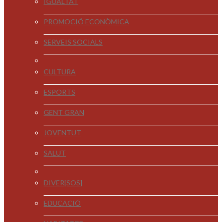
IGUALTAT
PROMOCIÓ ECONÒMICA
SERVEIS SOCIALS
CULTURA
ESPORTS
GENT GRAN
JOVENTUT
SALUT
DIVER[SOS]
EDUCACIÓ