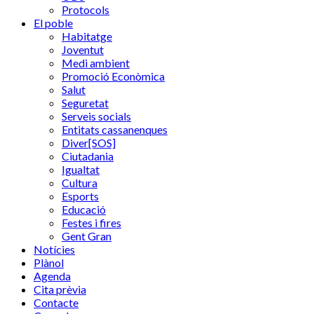
Protocols
El poble
Habitatge
Joventut
Medi ambient
Promoció Econòmica
Salut
Seguretat
Serveis socials
Entitats cassanenques
Diver[SOS]
Ciutadania
Igualtat
Cultura
Esports
Educació
Festes i fires
Gent Gran
Notícies
Plànol
Agenda
Cita prèvia
Contacte