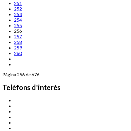
251
252
253
254
255
256
257
258
259
260
Pàgina 256 de 676
Telèfons d'interès
Cassà Jove
669 166 000
Centre Cultural Sala Galà
972 462 820
Esports (zona esportiva)
972 461 527
Promoció Econòmica
972 462 821
Ràdio Cassà
972 463 777
Serveis Socials
972 460 851