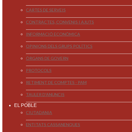
CARTES DE SERVEIS
CONTRACTES, CONVENIS I AJUTS
INFORMACIÓ ECONÒMICA
OPINIONS DELS GRUPS POLÍTICS
ÒRGANS DE GOVERN
PROTOCOLS
RETIMENT DE COMPTES - PAM
TAULER D'ANUNCIS
EL POBLE
CIUTADANIA
ENTITATS CASSANENQUES