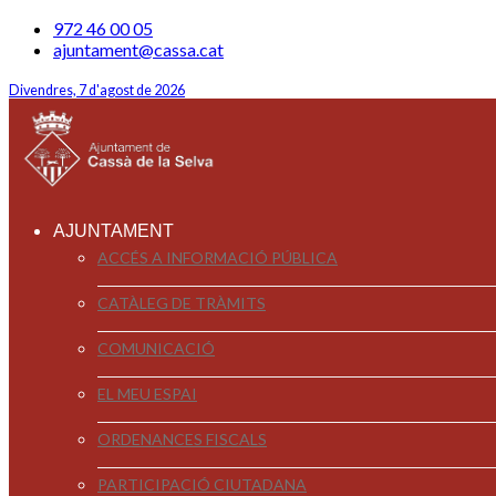
972 46 00 05
ajuntament@cassa.cat
Divendres, 7 d'agost de 2026
AJUNTAMENT
ACCÉS A INFORMACIÓ PÚBLICA
CATÀLEG DE TRÀMITS
COMUNICACIÓ
EL MEU ESPAI
ORDENANCES FISCALS
PARTICIPACIÓ CIUTADANA