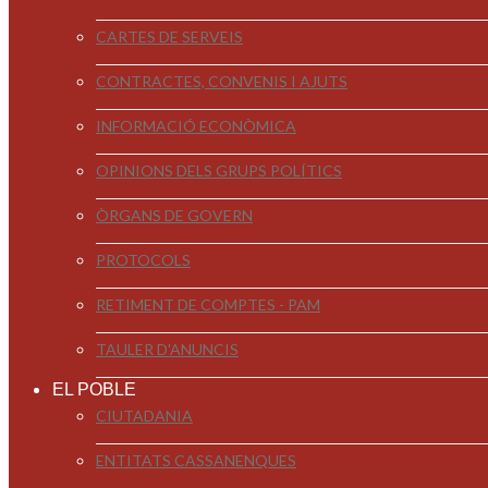
CARTES DE SERVEIS
CONTRACTES, CONVENIS I AJUTS
INFORMACIÓ ECONÒMICA
OPINIONS DELS GRUPS POLÍTICS
ÒRGANS DE GOVERN
PROTOCOLS
RETIMENT DE COMPTES - PAM
TAULER D'ANUNCIS
EL POBLE
CIUTADANIA
ENTITATS CASSANENQUES