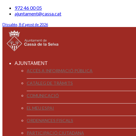
972 46 00 05
ajuntament@cassa.cat
Dissabte, 8 d'agost de 2026
AJUNTAMENT
ACCÉS A INFORMACIÓ PÚBLICA
CATÀLEG DE TRÀMITS
COMUNICACIÓ
EL MEU ESPAI
ORDENANCES FISCALS
PARTICIPACIÓ CIUTADANA