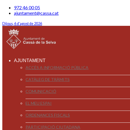
972 46 00 05
ajuntament@cassa.cat
Dijous, 6 d'agost de 2026
AJUNTAMENT
ACCÉS A INFORMACIÓ PÚBLICA
CATÀLEG DE TRÀMITS
COMUNICACIÓ
EL MEU ESPAI
ORDENANCES FISCALS
PARTICIPACIÓ CIUTADANA