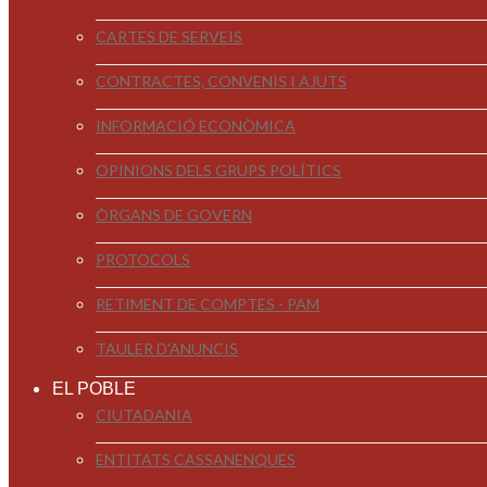
CARTES DE SERVEIS
CONTRACTES, CONVENIS I AJUTS
INFORMACIÓ ECONÒMICA
OPINIONS DELS GRUPS POLÍTICS
ÒRGANS DE GOVERN
PROTOCOLS
RETIMENT DE COMPTES - PAM
TAULER D'ANUNCIS
EL POBLE
CIUTADANIA
ENTITATS CASSANENQUES