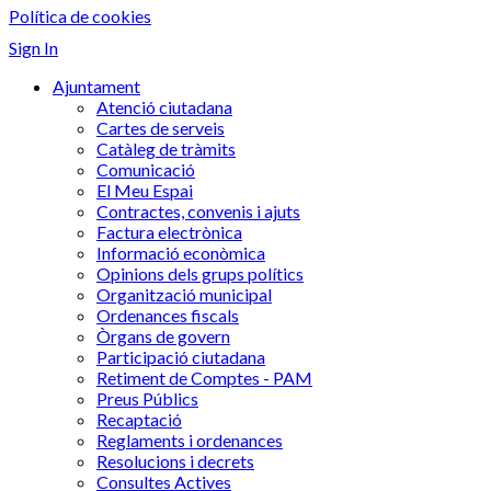
Política de cookies
Sign In
Ajuntament
Atenció ciutadana
Cartes de serveis
Catàleg de tràmits
Comunicació
El Meu Espai
Contractes, convenis i ajuts
Factura electrònica
Informació econòmica
Opinions dels grups polítics
Organització municipal
Ordenances fiscals
Òrgans de govern
Participació ciutadana
Retiment de Comptes - PAM
Preus Públics
Recaptació
Reglaments i ordenances
Resolucions i decrets
Consultes Actives