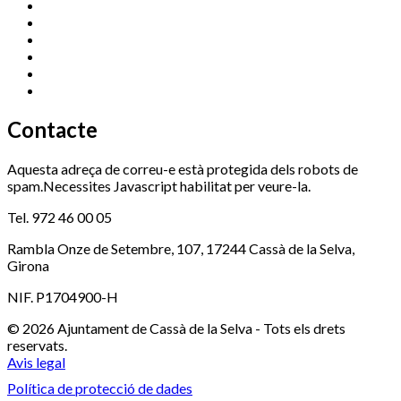
Centre Cultural Sala Galà
972 462 820
Esports (zona esportiva)
972 461 527
Promoció Econòmica
972 462 821
Ràdio Cassà
972 463 777
Serveis Socials
972 460 851
Xaloc
972 900 235
Contacte
Aquesta adreça de correu-e està protegida dels robots de
spam.Necessites Javascript habilitat per veure-la.
Tel. 972 46 00 05
Rambla Onze de Setembre, 107, 17244 Cassà de la Selva,
Girona
NIF. P1704900-H
© 2026 Ajuntament de Cassà de la Selva - Tots els drets
reservats.
Avis legal
Política de protecció de dades