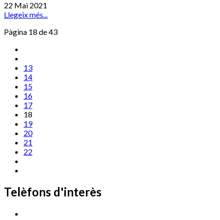
22 Mai 2021
Llegeix més...
Pàgina 18 de 43
13
14
15
16
17
18
19
20
21
22
Telèfons d'interès
Cassà Jove
669 166 000