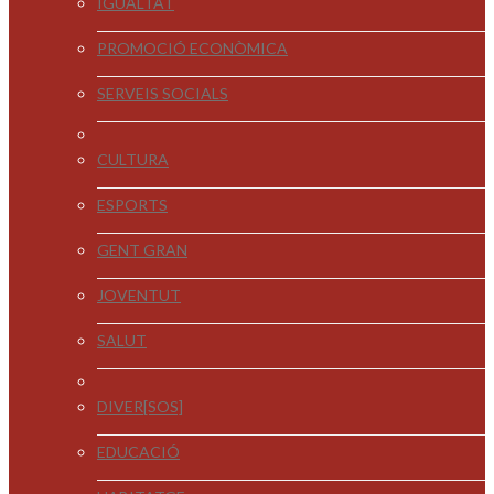
IGUALTAT
PROMOCIÓ ECONÒMICA
SERVEIS SOCIALS
CULTURA
ESPORTS
GENT GRAN
JOVENTUT
SALUT
DIVER[SOS]
EDUCACIÓ