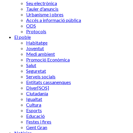
Seu electrònica
Tauler d'anuncis
Urbanisme i obres
Accés a informació pública
ODS
Protocols
El poble
Habitatge
Joventut
Medi ambient
Promoció Econòmica
Salut
Seguretat
Serveis socials
Entitats cassanenques
Diver[SOS]
Ciutadania
Igualtat
Cultura
Esports
Educació
Festes i fires
Gent Gran
Notícies