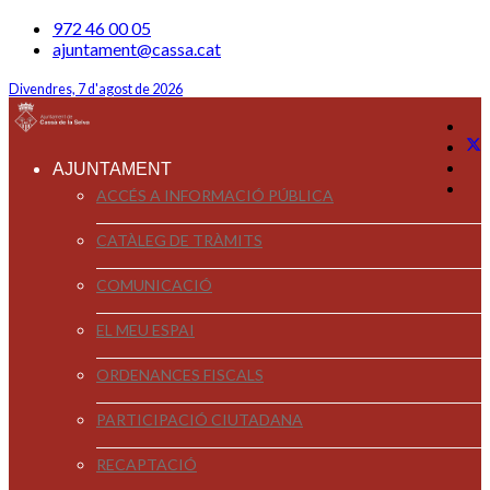
972 46 00 05
ajuntament@cassa.cat
Divendres, 7 d'agost de 2026
AJUNTAMENT
ACCÉS A INFORMACIÓ PÚBLICA
CATÀLEG DE TRÀMITS
COMUNICACIÓ
EL MEU ESPAI
ORDENANCES FISCALS
PARTICIPACIÓ CIUTADANA
RECAPTACIÓ