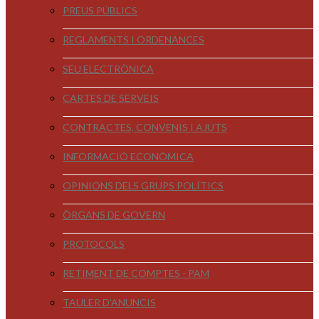
PREUS PÚBLICS
REGLAMENTS I ORDENANCES
SEU ELECTRÒNICA
CARTES DE SERVEIS
CONTRACTES, CONVENIS I AJUTS
INFORMACIÓ ECONÒMICA
OPINIONS DELS GRUPS POLÍTICS
ÒRGANS DE GOVERN
PROTOCOLS
RETIMENT DE COMPTES - PAM
TAULER D'ANUNCIS