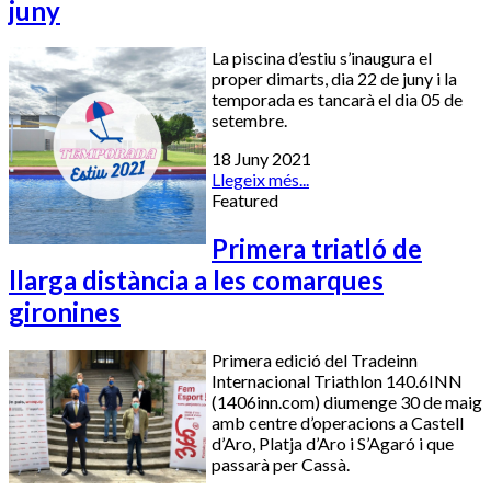
juny
La piscina d’estiu s’inaugura el
proper dimarts, dia 22 de juny i la
temporada es tancarà el dia 05 de
setembre.
18 Juny 2021
Llegeix més...
Featured
Primera triatló de
llarga distància a les comarques
gironines
Primera edici
ó del Tradeinn
Internacional Triathlon 140.6INN
(1406inn.com) diumenge 30 de maig
amb centre d’operacions a Castell
d’Aro, Platja d’Aro i S’Agaró i que
passarà per Cassà.