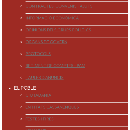
CONTRACTES, CONVENIS I AJUTS
INFORMACIÓ ECONÒMICA
OPINIONS DELS GRUPS POLÍTICS
ÒRGANS DE GOVERN
PROTOCOLS
RETIMENT DE COMPTES - PAM
TAULER D'ANUNCIS
EL POBLE
CIUTADANIA
ENTITATS CASSANENQUES
FESTES I FIRES