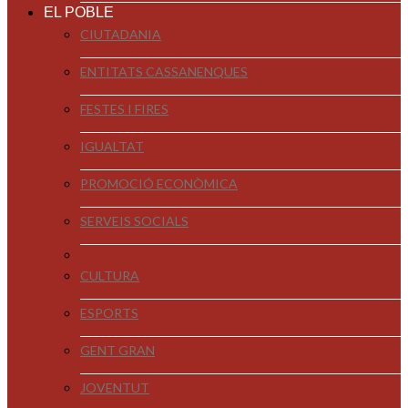
EL POBLE
CIUTADANIA
ENTITATS CASSANENQUES
FESTES I FIRES
IGUALTAT
PROMOCIÓ ECONÒMICA
SERVEIS SOCIALS
CULTURA
ESPORTS
GENT GRAN
JOVENTUT