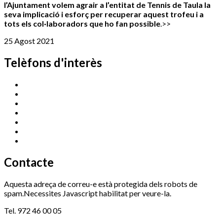
l’Ajuntament volem agrair a l’entitat de Tennis de Taula la
seva implicació i esforç per recuperar aquest trofeu i a
tots els col·laboradors que ho fan possible
.>>
25 Agost 2021
Telèfons d'interès
Cassà Jove
669 166 000
Centre Cultural Sala Galà
972 462 820
Esports (zona esportiva)
972 461 527
Promoció Econòmica
972 462 821
Ràdio Cassà
972 463 777
Serveis Socials
972 460 851
Xaloc
972 900 235
Contacte
Aquesta adreça de correu-e està protegida dels robots de
spam.Necessites Javascript habilitat per veure-la.
Tel. 972 46 00 05