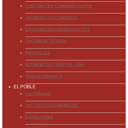
CONTRACTES, CONVENIS I AJUTS
INFORMACIÓ ECONÒMICA
OPINIONS DELS GRUPS POLÍTICS
ÒRGANS DE GOVERN
PROTOCOLS
RETIMENT DE COMPTES - PAM
TAULER D'ANUNCIS
EL POBLE
CIUTADANIA
ENTITATS CASSANENQUES
FESTES I FIRES