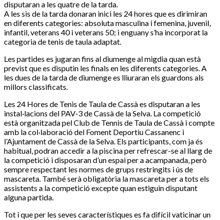
disputaran a les quatre de la tarda.
A les sis de la tarda donaran inici les 24 hores que es dirimiran
en diferents categories: absoluta masculina i femenina, juvenil,
infantil, veterans 40 i veterans 50; i enguany s’ha incorporat la
categoria de tenis de taula adaptat.
Les partides es jugaran fins al diumenge al migdia quan està
previst que es disputin les finals en les diferents categories. A
les dues de la tarda de diumenge es lliuraran els guardons als
millors classificats.
Les 24 Hores de Tenis de Taula de Cassà es disputaran a les
instal·lacions del PAV-3 de Cassà de la Selva. La competició
està organitzada pel Club de Tennis de Taula de Cassà i compte
amb la col·laboració del Foment Deportiu Cassanenc i
l’Ajuntament de Cassà de la Selva. Els participants, com ja és
habitual, podran accedir a la piscina per refrescar-se al llarg de
la competició i disposaran d’un espai per a acampanada, però
sempre respectant les normes de grups restringits i ús de
mascareta. També serà obligatòria la mascareta per a tots els
assistents a la competició excepte quan estiguin disputant
alguna partida.
Tot i que per les seves característiques es fa difícil vaticinar un