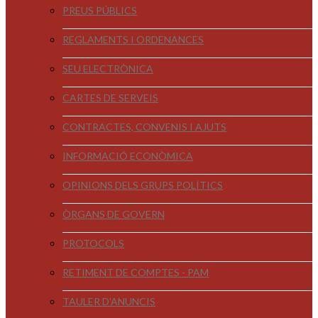
PREUS PÚBLICS
REGLAMENTS I ORDENANCES
SEU ELECTRÒNICA
CARTES DE SERVEIS
CONTRACTES, CONVENIS I AJUTS
INFORMACIÓ ECONÒMICA
OPINIONS DELS GRUPS POLÍTICS
ÒRGANS DE GOVERN
PROTOCOLS
RETIMENT DE COMPTES - PAM
TAULER D'ANUNCIS