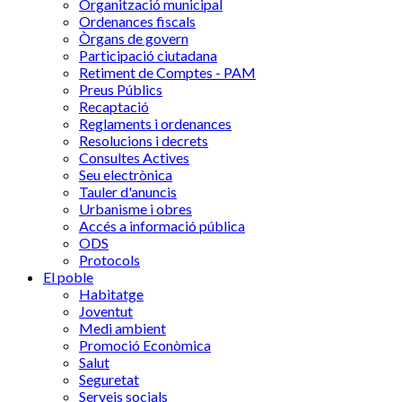
Organització municipal
Ordenances fiscals
Òrgans de govern
Participació ciutadana
Retiment de Comptes - PAM
Preus Públics
Recaptació
Reglaments i ordenances
Resolucions i decrets
Consultes Actives
Seu electrònica
Tauler d'anuncis
Urbanisme i obres
Accés a informació pública
ODS
Protocols
El poble
Habitatge
Joventut
Medi ambient
Promoció Econòmica
Salut
Seguretat
Serveis socials