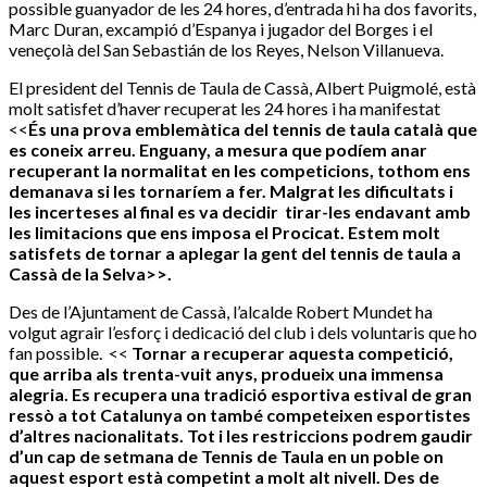
possible guanyador de les 24 hores, d’entrada hi ha dos favorits,
Marc Duran, excampió d’Espanya i jugador del Borges i el
veneçolà del San Sebastián de los Reyes, Nelson Villanueva.
El president del Tennis de Taula de Cassà, Albert Puigmolé, està
molt satisfet d’haver recuperat les 24 hores i ha manifestat
<<
És una prova emblemàtica del tennis de taula català que
es coneix arreu. Enguany, a mesura que podíem anar
recuperant la normalitat en les competicions, tothom ens
demanava si les tornaríem a fer. Malgrat les dificultats i
les incerteses al final es va decidir tirar-les endavant amb
les limitacions que ens imposa el Procicat. Estem molt
satisfets de tornar a aplegar la gent del tennis de taula a
Cassà de la Selva>>.
Des de l’Ajuntament de Cassà, l’alcalde Robert Mundet ha
volgut agrair l’esforç i dedicació del club i dels voluntaris que ho
fan possible. <<
Tornar a recuperar aquesta competició,
que arriba als trenta-vuit anys, produeix una immensa
alegria. Es recupera una tradició esportiva estival de gran
ressò a tot Catalunya on també competeixen esportistes
d’altres nacionalitats. Tot i les restriccions podrem gaudir
d’un cap de setmana de Tennis de Taula en un poble on
aquest esport està competint a molt alt nivell. Des de