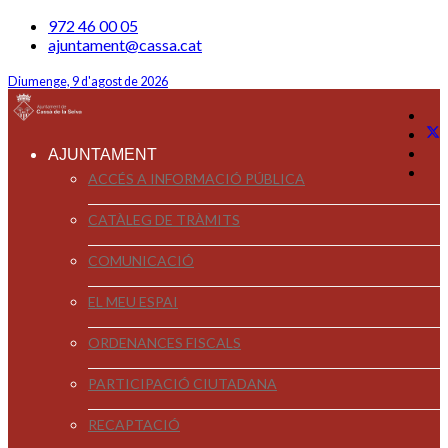
972 46 00 05
ajuntament@cassa.cat
Diumenge, 9 d'agost de 2026
AJUNTAMENT
ACCÉS A INFORMACIÓ PÚBLICA
CATÀLEG DE TRÀMITS
COMUNICACIÓ
EL MEU ESPAI
ORDENANCES FISCALS
PARTICIPACIÓ CIUTADANA
RECAPTACIÓ