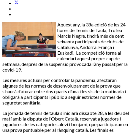
Aquest any, la 38a edició de les 24
hores de Tennis de Taula, Trofeu
Narcís Negre, tindrà més de cent
seixanta participants de clubs de
Catalunya, Andorra, França i
Euskadi. La competició torna al
calendari aquest proper cap de
setmana, després de la suspensió provocada l’any passat per la
covid-19.
Les mesures actuals per controlar la pandèmia, afectaran
algunes de les normes de desenvolupament de la prova que
s’haurà d’aturar entre dos quarts d’una i les sis de la matinada i
obligarà a participants i públic a seguir estrictes normes de
seguretat sanitària.
La jornada de tennis de taula s’iniciarà dissabte 28, a les deu del
matí amb la disputa de l’Obert Català, reservat a jugadors i
jugadores de les categories aleví i benjamí, que participaran en
una prova puntuable per al rànquing català. Les finals es