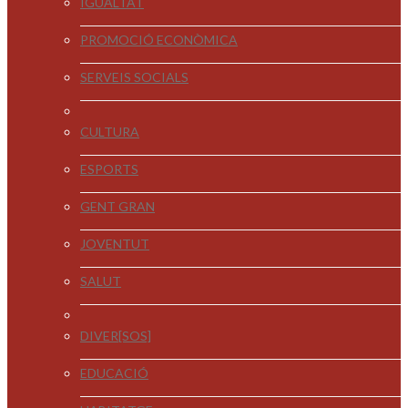
IGUALTAT
PROMOCIÓ ECONÒMICA
SERVEIS SOCIALS
CULTURA
ESPORTS
GENT GRAN
JOVENTUT
SALUT
DIVER[SOS]
EDUCACIÓ