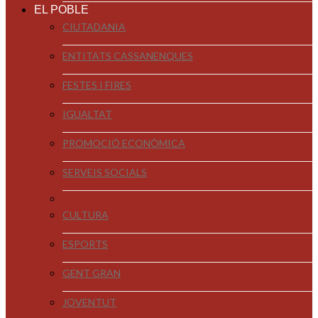
EL POBLE
CIUTADANIA
ENTITATS CASSANENQUES
FESTES I FIRES
IGUALTAT
PROMOCIÓ ECONÒMICA
SERVEIS SOCIALS
CULTURA
ESPORTS
GENT GRAN
JOVENTUT