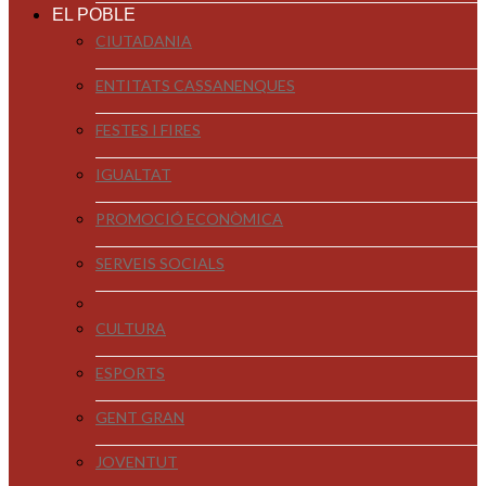
EL POBLE
CIUTADANIA
ENTITATS CASSANENQUES
FESTES I FIRES
IGUALTAT
PROMOCIÓ ECONÒMICA
SERVEIS SOCIALS
CULTURA
ESPORTS
GENT GRAN
JOVENTUT