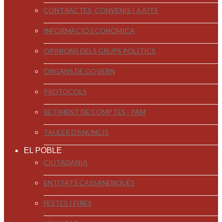
CONTRACTES, CONVENIS I AJUTS
INFORMACIÓ ECONÒMICA
OPINIONS DELS GRUPS POLÍTICS
ÒRGANS DE GOVERN
PROTOCOLS
RETIMENT DE COMPTES - PAM
TAULER D'ANUNCIS
EL POBLE
CIUTADANIA
ENTITATS CASSANENQUES
FESTES I FIRES