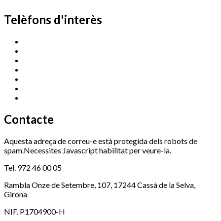
Telèfons d'interès
Cassà Jove
669 166 000
Centre Cultural Sala Galà
972 462 820
Esports (zona esportiva)
972 461 527
Promoció Econòmica
972 462 821
Ràdio Cassà
972 463 777
Serveis Socials
972 460 851
Xaloc
972 900 235
Contacte
Aquesta adreça de correu-e està protegida dels robots de
spam.Necessites Javascript habilitat per veure-la.
Tel. 972 46 00 05
Rambla Onze de Setembre, 107, 17244 Cassà de la Selva,
Girona
NIF. P1704900-H