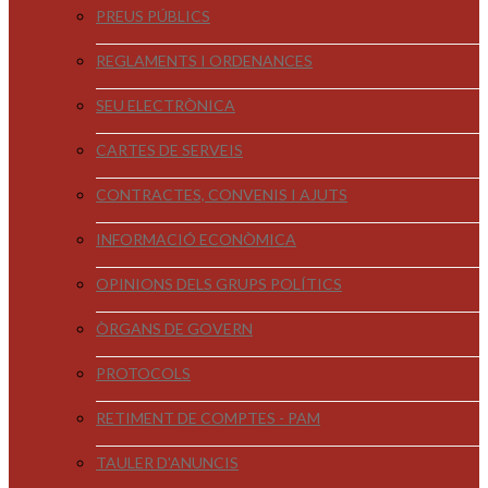
PREUS PÚBLICS
REGLAMENTS I ORDENANCES
SEU ELECTRÒNICA
CARTES DE SERVEIS
CONTRACTES, CONVENIS I AJUTS
INFORMACIÓ ECONÒMICA
OPINIONS DELS GRUPS POLÍTICS
ÒRGANS DE GOVERN
PROTOCOLS
RETIMENT DE COMPTES - PAM
TAULER D'ANUNCIS