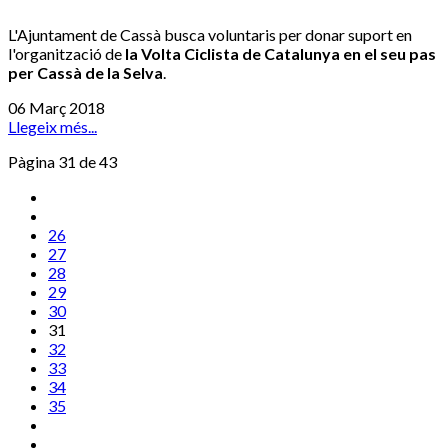
L'Ajuntament de Cassà busca voluntaris per donar suport en
l'organització de
la Volta Ciclista de Catalunya en el seu pas
per Cassà de la Selva
.
06 Març 2018
Llegeix més...
Pàgina 31 de 43
26
27
28
29
30
31
32
33
34
35