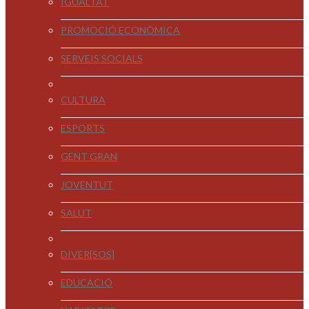
IGUALTAT
PROMOCIÓ ECONÒMICA
SERVEIS SOCIALS
CULTURA
ESPORTS
GENT GRAN
JOVENTUT
SALUT
DIVER[SOS]
EDUCACIÓ