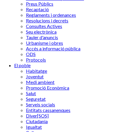
Preus Públics
Recaptació
Reglaments i ordenances
Resolucions i decrets
Consultes Actives
Seu electrònica
Tauler d'anuncis
Urbanisme i obres
Accés a informació pública
ODS
Protocols
El poble
Habitatge
Joventut
Medi ambient
Promoció Econòmica
Salut
Seguretat
Serveis socials
Entitats cassanenques
Diver[SOS]
Ciutadania
Igualtat