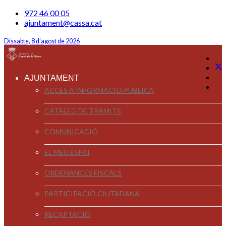
972 46 00 05
ajuntament@cassa.cat
Dissabte, 8 d'agost de 2026
AJUNTAMENT
ACCÉS A INFORMACIÓ PÚBLICA
CATÀLEG DE TRÀMITS
COMUNICACIÓ
EL MEU ESPAI
ORDENANCES FISCALS
PARTICIPACIÓ CIUTADANA
RECAPTACIÓ