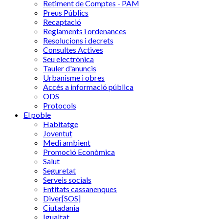
Retiment de Comptes - PAM
Preus Públics
Recaptació
Reglaments i ordenances
Resolucions i decrets
Consultes Actives
Seu electrònica
Tauler d'anuncis
Urbanisme i obres
Accés a informació pública
ODS
Protocols
El poble
Habitatge
Joventut
Medi ambient
Promoció Econòmica
Salut
Seguretat
Serveis socials
Entitats cassanenques
Diver[SOS]
Ciutadania
Igualtat