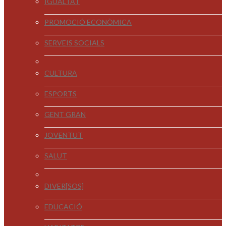
IGUALTAT
PROMOCIÓ ECONÒMICA
SERVEIS SOCIALS
CULTURA
ESPORTS
GENT GRAN
JOVENTUT
SALUT
DIVER[SOS]
EDUCACIÓ