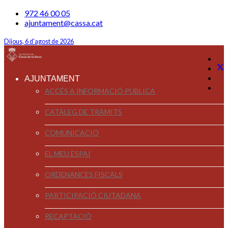
972 46 00 05
ajuntament@cassa.cat
Dijous, 6 d'agost de 2026
AJUNTAMENT
ACCÉS A INFORMACIÓ PÚBLICA
CATÀLEG DE TRÀMITS
COMUNICACIÓ
EL MEU ESPAI
ORDENANCES FISCALS
PARTICIPACIÓ CIUTADANA
RECAPTACIÓ