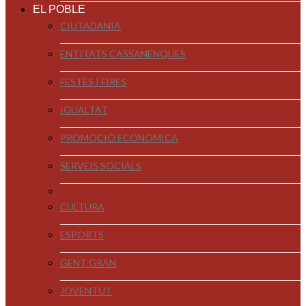
EL POBLE
CIUTADANIA
ENTITATS CASSANENQUES
FESTES I FIRES
IGUALTAT
PROMOCIÓ ECONÒMICA
SERVEIS SOCIALS
CULTURA
ESPORTS
GENT GRAN
JOVENTUT