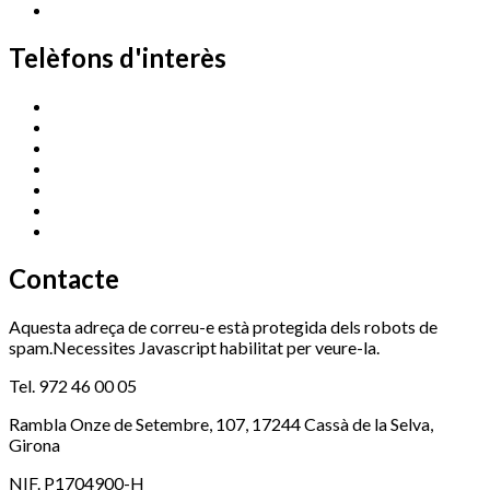
Telèfons d'interès
Cassà Jove
669 166 000
Centre Cultural Sala Galà
972 462 820
Esports (zona esportiva)
972 461 527
Promoció Econòmica
972 462 821
Ràdio Cassà
972 463 777
Serveis Socials
972 460 851
Xaloc
972 900 235
Contacte
Aquesta adreça de correu-e està protegida dels robots de
spam.Necessites Javascript habilitat per veure-la.
Tel. 972 46 00 05
Rambla Onze de Setembre, 107, 17244 Cassà de la Selva,
Girona
NIF. P1704900-H