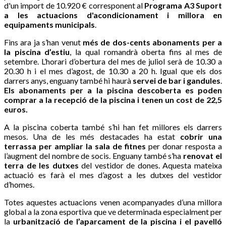
d'un import de 10.920 € corresponent al
Programa A3 Suport
a les actuacions d'acondicionament i millora en
equipaments municipals
.
Fins ara ja s’han venut
més de dos-cents abonaments per a
la piscina d’estiu
, la qual romandrà oberta fins al mes de
setembre. L’horari d’obertura del mes de juliol serà de 10.30 a
20.30 h i el mes d’agost, de 10.30 a 20 h. Igual que els dos
darrers anys, enguany també hi haurà
servei de bar i gandules
.
Els abonaments per a la piscina descoberta es poden
comprar a la recepció de la piscina i tenen un cost de 22,5
euros.
A la piscina coberta també s’hi han fet millores els darrers
mesos. Una de les més destacades ha estat
cobrir una
terrassa per ampliar la sala de fitnes
per donar resposta a
l’augment del nombre de socis. Enguany també s’ha
renovat el
terra de les dutxes
del vestidor de dones. Aquesta mateixa
actuació es farà el mes d’agost a les dutxes del vestidor
d’homes.
Totes aquestes actuacions venen acompanyades d’una millora
global a la zona esportiva que ve determinada especialment per
la
urbanització de l’aparcament de la piscina i el pavelló