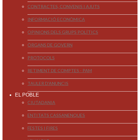
CONTRACTES, CONVENIS I AJUTS
INFORMACIÓ ECONÒMICA
OPINIONS DELS GRUPS POLÍTICS
ÒRGANS DE GOVERN
PROTOCOLS
RETIMENT DE COMPTES - PAM
TAULER D'ANUNCIS
EL POBLE
CIUTADANIA
ENTITATS CASSANENQUES
FESTES I FIRES