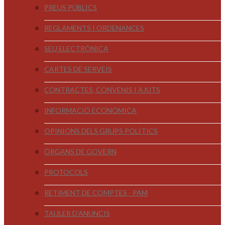
PREUS PÚBLICS
REGLAMENTS I ORDENANCES
SEU ELECTRÒNICA
CARTES DE SERVEIS
CONTRACTES, CONVENIS I AJUTS
INFORMACIÓ ECONÒMICA
OPINIONS DELS GRUPS POLÍTICS
ÒRGANS DE GOVERN
PROTOCOLS
RETIMENT DE COMPTES - PAM
TAULER D'ANUNCIS