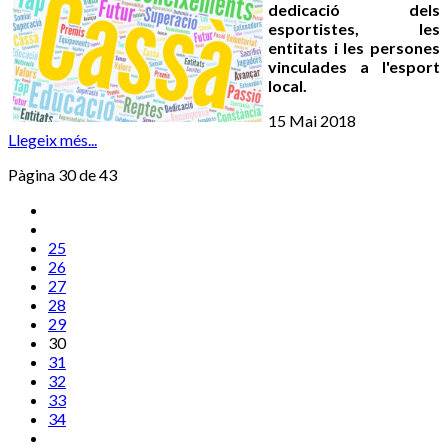
dedicació dels
esportistes, les
entitats i les persones
vinculades a l'esport
local.
15 Mai 2018
Llegeix més...
Pàgina 30 de 43
25
26
27
28
29
30
31
32
33
34