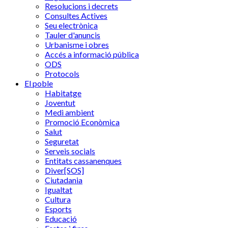
Resolucions i decrets
Consultes Actives
Seu electrònica
Tauler d'anuncis
Urbanisme i obres
Accés a informació pública
ODS
Protocols
El poble
Habitatge
Joventut
Medi ambient
Promoció Econòmica
Salut
Seguretat
Serveis socials
Entitats cassanenques
Diver[SOS]
Ciutadania
Igualtat
Cultura
Esports
Educació