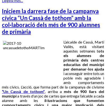
Llegeix més...
Iniciem la darrera fase de la campanya
cívica “Un Cassà de tothom” amb la
col·laboració dels més de 900 alumnes
de primària
L’alcalde de Cassà, Martí
Vallès, està visitant
aquestes setmanes t
ots
els alumnes de
primària dels centres
educatius del municipi
per demanar-los ajuda
i aconseguir entre tots un
poble més agradable i
amb comportaments
més cívics. L’acció, que forma part de la campanya de civisme
“Un Cassà de tothom”
, arriba a
més de 900 llars del
municipi
a través d’un joc de cartes que entrega l’alcalde a cada
alumne amb les
il·lustracions que fomenten
comportaments cívics i una major implicació dels