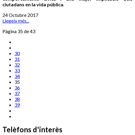
ciutadans en la vida pública
.
24 Octubre 2017
Llegeix més...
Pàgina 35 de 43
30
31
32
33
34
35
36
37
38
39
Telèfons d'interès