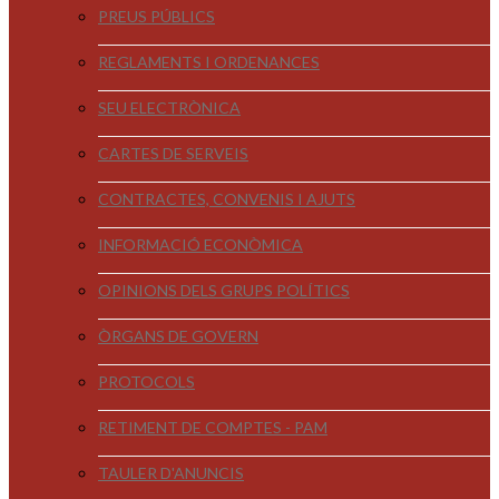
PREUS PÚBLICS
REGLAMENTS I ORDENANCES
SEU ELECTRÒNICA
CARTES DE SERVEIS
CONTRACTES, CONVENIS I AJUTS
INFORMACIÓ ECONÒMICA
OPINIONS DELS GRUPS POLÍTICS
ÒRGANS DE GOVERN
PROTOCOLS
RETIMENT DE COMPTES - PAM
TAULER D'ANUNCIS