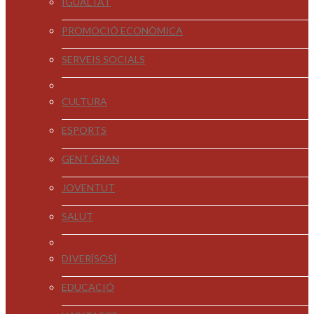
IGUALTAT
PROMOCIÓ ECONÒMICA
SERVEIS SOCIALS
CULTURA
ESPORTS
GENT GRAN
JOVENTUT
SALUT
DIVER[SOS]
EDUCACIÓ