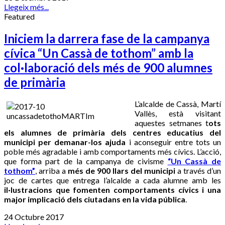
Llegeix més...
Featured
Iniciem la darrera fase de la campanya
cívica “Un Cassà de tothom” amb la
col·laboració dels més de 900 alumnes
de primària
L’alcalde de Cassà, Martí
Vallès, està visitant
aquestes setmanes t
ots
els alumnes de primària dels centres educatius del
municipi per demanar-los ajuda
i aconseguir entre tots un
poble més agradable i amb comportaments més cívics. L’acció,
que forma part de la campanya de civisme
“Un Cassà de
tothom”
, arriba a
més de 900 llars del municipi
a través d’un
joc de cartes que entrega l’alcalde a cada alumne amb les
il·lustracions que fomenten comportaments cívics i una
major implicació dels ciutadans en la vida pública
.
24 Octubre 2017