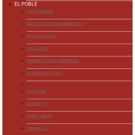
EL POBLE
CIUTADANIA
ENTITATS CASSANENQUES
FESTES I FIRES
IGUALTAT
PROMOCIÓ ECONÒMICA
SERVEIS SOCIALS
CULTURA
ESPORTS
GENT GRAN
JOVENTUT