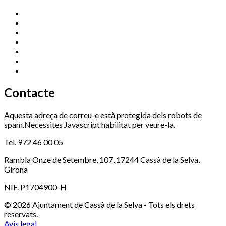
Cassà Jove
669 166 000
Centre Cultural Sala Galà
972 462 820
Esports (zona esportiva)
972 461 527
Promoció Econòmica
972 462 821
Ràdio Cassà
972 463 777
Serveis Socials
972 460 851
Xaloc
972 900 235
Contacte
Aquesta adreça de correu-e està protegida dels robots de
spam.Necessites Javascript habilitat per veure-la.
Tel. 972 46 00 05
Rambla Onze de Setembre, 107, 17244 Cassà de la Selva,
Girona
NIF. P1704900-H
© 2026 Ajuntament de Cassà de la Selva - Tots els drets
reservats.
Avis legal