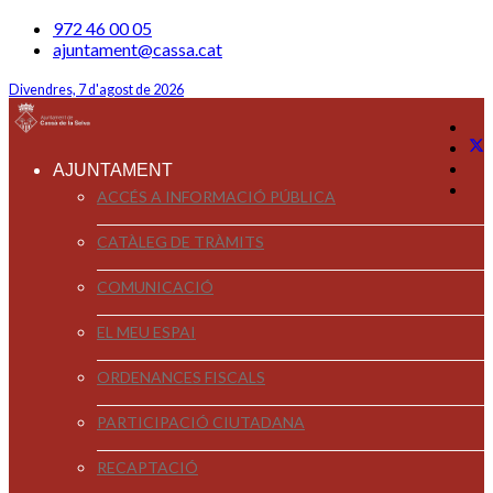
972 46 00 05
ajuntament@cassa.cat
Divendres, 7 d'agost de 2026
AJUNTAMENT
ACCÉS A INFORMACIÓ PÚBLICA
CATÀLEG DE TRÀMITS
COMUNICACIÓ
EL MEU ESPAI
ORDENANCES FISCALS
PARTICIPACIÓ CIUTADANA
RECAPTACIÓ