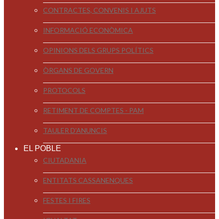
CONTRACTES, CONVENIS I AJUTS
INFORMACIÓ ECONÒMICA
OPINIONS DELS GRUPS POLÍTICS
ÒRGANS DE GOVERN
PROTOCOLS
RETIMENT DE COMPTES - PAM
TAULER D'ANUNCIS
EL POBLE
CIUTADANIA
ENTITATS CASSANENQUES
FESTES I FIRES