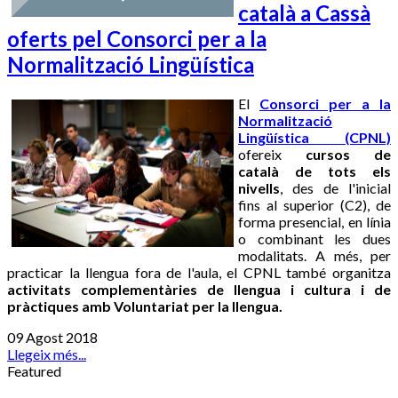
català a Cassà
oferts pel Consorci per a la
Normalització Lingüística
El
Consorci per a la
Normalització
Lingüística (CPNL)
ofereix
cursos de
català de tots els
nivells
, des de l'inicial
fins al superior (C2), de
forma presencial, en línia
o combinant les dues
modalitats. A més, per
practicar la llengua fora de l'aula, el CPNL també organitza
activitats complementàries de llengua i cultura i de
pràctiques amb Voluntariat per la llengua.
09 Agost 2018
Llegeix més...
Featured