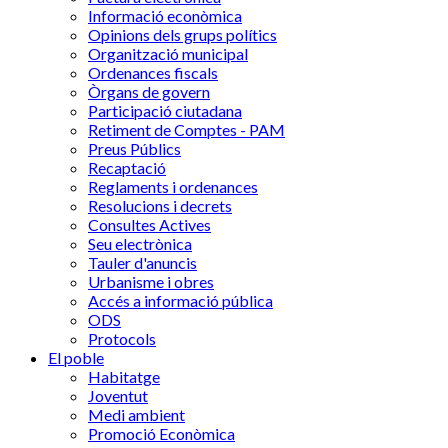
Informació econòmica
Opinions dels grups polítics
Organització municipal
Ordenances fiscals
Òrgans de govern
Participació ciutadana
Retiment de Comptes - PAM
Preus Públics
Recaptació
Reglaments i ordenances
Resolucions i decrets
Consultes Actives
Seu electrònica
Tauler d'anuncis
Urbanisme i obres
Accés a informació pública
ODS
Protocols
El poble
Habitatge
Joventut
Medi ambient
Promoció Econòmica