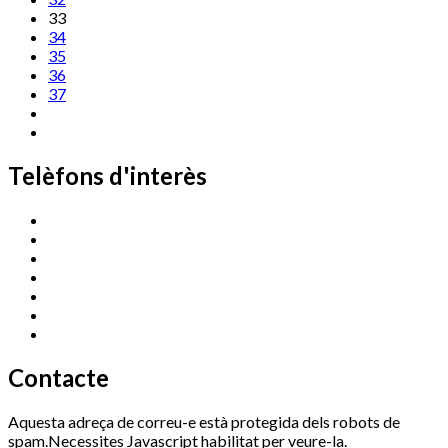
33
34
35
36
37
Telèfons d'interès
Cassà Jove
669 166 000
Centre Cultural Sala Galà
972 462 820
Esports (zona esportiva)
972 461 527
Promoció Econòmica
972 462 821
Ràdio Cassà
972 463 777
Serveis Socials
972 460 851
Xaloc
972 900 235
Contacte
Aquesta adreça de correu-e està protegida dels robots de
spam.Necessites Javascript habilitat per veure-la.