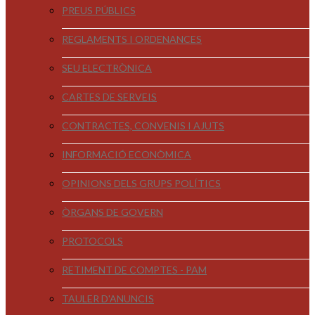
PREUS PÚBLICS
REGLAMENTS I ORDENANCES
SEU ELECTRÒNICA
CARTES DE SERVEIS
CONTRACTES, CONVENIS I AJUTS
INFORMACIÓ ECONÒMICA
OPINIONS DELS GRUPS POLÍTICS
ÒRGANS DE GOVERN
PROTOCOLS
RETIMENT DE COMPTES - PAM
TAULER D'ANUNCIS