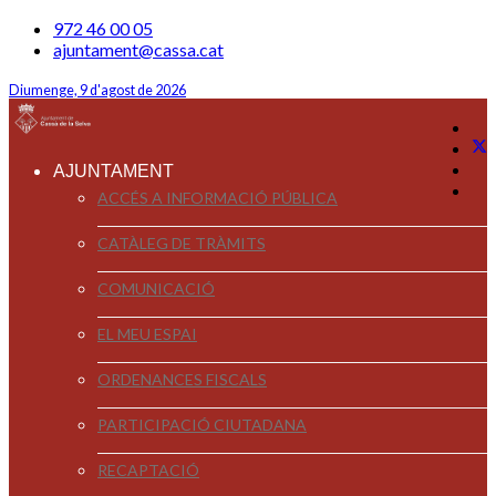
972 46 00 05
ajuntament@cassa.cat
Diumenge, 9 d'agost de 2026
AJUNTAMENT
ACCÉS A INFORMACIÓ PÚBLICA
CATÀLEG DE TRÀMITS
COMUNICACIÓ
EL MEU ESPAI
ORDENANCES FISCALS
PARTICIPACIÓ CIUTADANA
RECAPTACIÓ