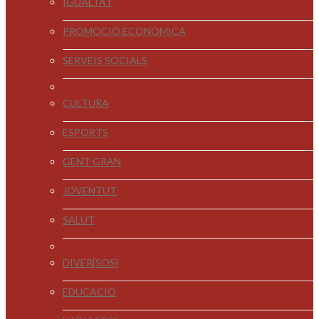
IGUALTAT
PROMOCIÓ ECONÒMICA
SERVEIS SOCIALS
CULTURA
ESPORTS
GENT GRAN
JOVENTUT
SALUT
DIVER[SOS]
EDUCACIÓ