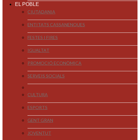
EL POBLE
CIUTADANIA
ENTITATS CASSANENQUES
FESTES I FIRES
IGUALTAT
PROMOCIÓ ECONÒMICA
SERVEIS SOCIALS
CULTURA
ESPORTS
GENT GRAN
JOVENTUT