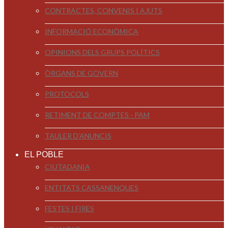
CONTRACTES, CONVENIS I AJUTS
INFORMACIÓ ECONÒMICA
OPINIONS DELS GRUPS POLÍTICS
ÒRGANS DE GOVERN
PROTOCOLS
RETIMENT DE COMPTES - PAM
TAULER D'ANUNCIS
EL POBLE
CIUTADANIA
ENTITATS CASSANENQUES
FESTES I FIRES