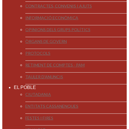
CONTRACTES, CONVENIS I AJUTS
INFORMACIÓ ECONÒMICA
OPINIONS DELS GRUPS POLÍTICS
ÒRGANS DE GOVERN
PROTOCOLS
RETIMENT DE COMPTES - PAM
TAULER D'ANUNCIS
EL POBLE
CIUTADANIA
ENTITATS CASSANENQUES
FESTES I FIRES