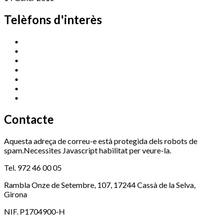
Telèfons d'interès
Cassà Jove
669 166 000
Centre Cultural Sala Galà
972 462 820
Esports (zona esportiva)
972 461 527
Promoció Econòmica
972 462 821
Ràdio Cassà
972 463 777
Serveis Socials
972 460 851
Xaloc
972 900 235
Contacte
Aquesta adreça de correu-e està protegida dels robots de
spam.Necessites Javascript habilitat per veure-la.
Tel. 972 46 00 05
Rambla Onze de Setembre, 107, 17244 Cassà de la Selva,
Girona
NIF. P1704900-H