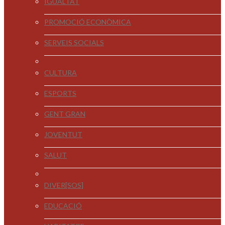
IGUALTAT
PROMOCIÓ ECONÒMICA
SERVEIS SOCIALS
CULTURA
ESPORTS
GENT GRAN
JOVENTUT
SALUT
DIVER[SOS]
EDUCACIÓ