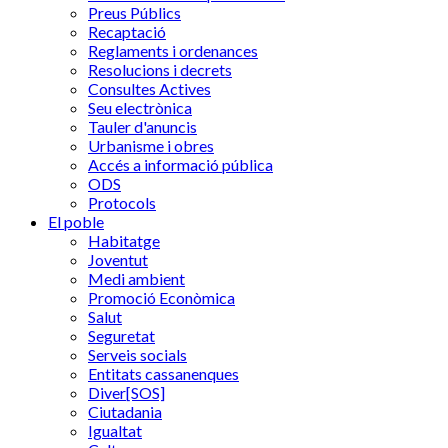
Preus Públics
Recaptació
Reglaments i ordenances
Resolucions i decrets
Consultes Actives
Seu electrònica
Tauler d'anuncis
Urbanisme i obres
Accés a informació pública
ODS
Protocols
El poble
Habitatge
Joventut
Medi ambient
Promoció Econòmica
Salut
Seguretat
Serveis socials
Entitats cassanenques
Diver[SOS]
Ciutadania
Igualtat