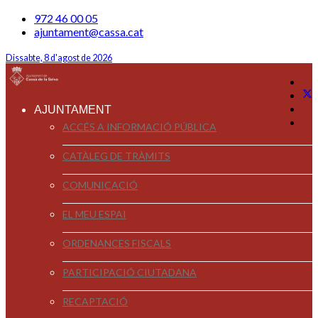
972 46 00 05
ajuntament@cassa.cat
Dissabte, 8 d'agost de 2026
AJUNTAMENT
ACCÉS A INFORMACIÓ PÚBLICA
CATÀLEG DE TRÀMITS
COMUNICACIÓ
EL MEU ESPAI
ORDENANCES FISCALS
PARTICIPACIÓ CIUTADANA
RECAPTACIÓ