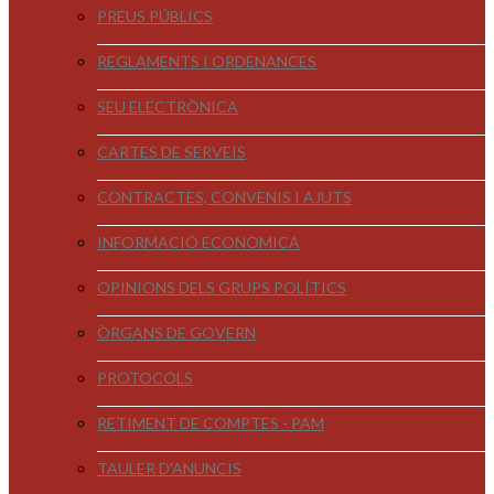
PREUS PÚBLICS
REGLAMENTS I ORDENANCES
SEU ELECTRÒNICA
CARTES DE SERVEIS
CONTRACTES, CONVENIS I AJUTS
INFORMACIÓ ECONÒMICA
OPINIONS DELS GRUPS POLÍTICS
ÒRGANS DE GOVERN
PROTOCOLS
RETIMENT DE COMPTES - PAM
TAULER D'ANUNCIS