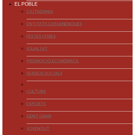
EL POBLE
CIUTADANIA
ENTITATS CASSANENQUES
FESTES I FIRES
IGUALTAT
PROMOCIÓ ECONÒMICA
SERVEIS SOCIALS
CULTURA
ESPORTS
GENT GRAN
JOVENTUT