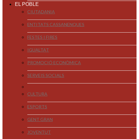
EL POBLE
CIUTADANIA
ENTITATS CASSANENQUES
FESTES I FIRES
IGUALTAT
PROMOCIÓ ECONÒMICA
SERVEIS SOCIALS
CULTURA
ESPORTS
GENT GRAN
JOVENTUT