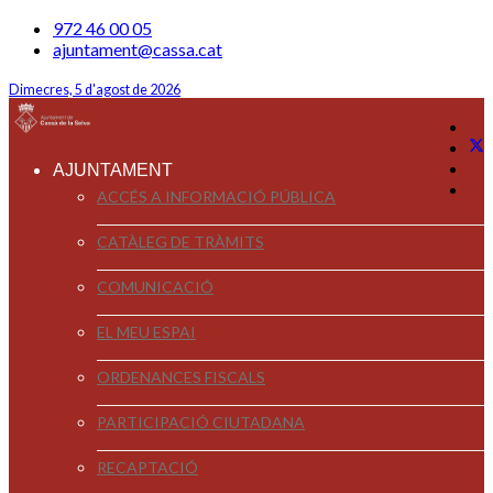
972 46 00 05
ajuntament@cassa.cat
Dimecres, 5 d'agost de 2026
AJUNTAMENT
ACCÉS A INFORMACIÓ PÚBLICA
CATÀLEG DE TRÀMITS
COMUNICACIÓ
EL MEU ESPAI
ORDENANCES FISCALS
PARTICIPACIÓ CIUTADANA
RECAPTACIÓ