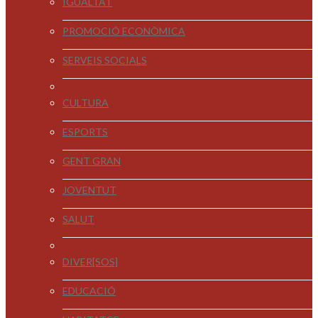
IGUALTAT
PROMOCIÓ ECONÒMICA
SERVEIS SOCIALS
CULTURA
ESPORTS
GENT GRAN
JOVENTUT
SALUT
DIVER[SOS]
EDUCACIÓ