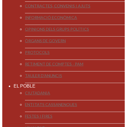
CONTRACTES, CONVENIS I AJUTS
INFORMACIÓ ECONÒMICA
OPINIONS DELS GRUPS POLÍTICS
ÒRGANS DE GOVERN
PROTOCOLS
RETIMENT DE COMPTES - PAM
TAULER D'ANUNCIS
EL POBLE
CIUTADANIA
ENTITATS CASSANENQUES
FESTES I FIRES