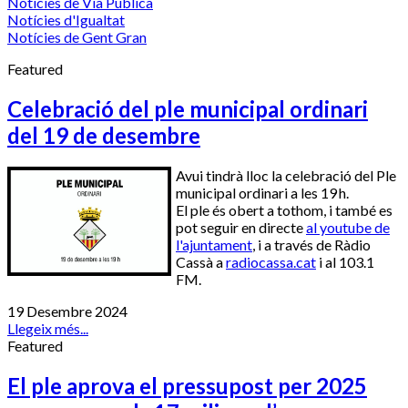
Notícies de Via Pública
Notícies d'Igualtat
Notícies de Gent Gran
Featured
Celebració del ple municipal ordinari
del 19 de desembre
Avui tindrà lloc la celebració del Ple
municipal ordinari a les 19 h.
El ple és obert a tothom, i també es
pot seguir en directe
al youtube de
l'ajuntament
, i a través de Ràdio
Cassà a
radiocassa.cat
i al 103.1
FM.
19 Desembre 2024
Llegeix més...
Featured
El ple aprova el pressupost per 2025