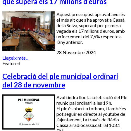
que supera els 17 milions d’euros
Aquest pressupost aprovat avui és
el més alt que s’ha aprovat a Cassà
de la Selva, superant per primera
vegada els 17 milions d’euros, amb
un increment del 7,6% respecte a
l’any anterior.
28 Novembre 2024
Llegeix més...
Featured
Celebració del ple municipal ordinari
del 28 de novembre
Avui tindrà lloc la celebració del Ple
municipal ordinari a les 19 h.
El ple és obert a tothom, i també es
pot seguir en directe al youtube de
l'ajuntament, i a través de Ràdio
Cassà a radiocassa.cat i al 103.1
FM.