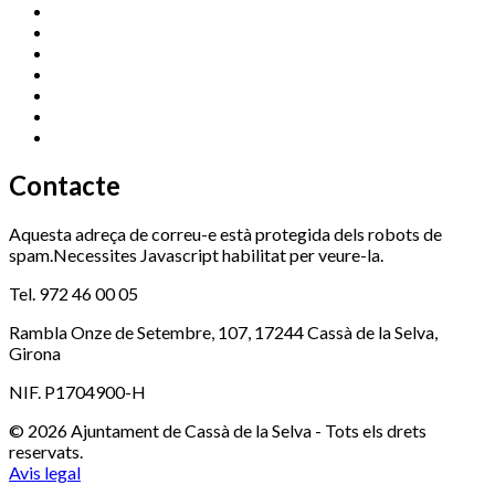
Cassà Jove
669 166 000
Centre Cultural Sala Galà
972 462 820
Esports (zona esportiva)
972 461 527
Promoció Econòmica
972 462 821
Ràdio Cassà
972 463 777
Serveis Socials
972 460 851
Xaloc
972 900 235
Contacte
Aquesta adreça de correu-e està protegida dels robots de
spam.Necessites Javascript habilitat per veure-la.
Tel. 972 46 00 05
Rambla Onze de Setembre, 107, 17244 Cassà de la Selva,
Girona
NIF. P1704900-H
© 2026 Ajuntament de Cassà de la Selva - Tots els drets
reservats.
Avis legal