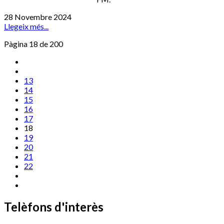
28 Novembre 2024
Llegeix més...
Pàgina 18 de 200
13
14
15
16
17
18
19
20
21
22
Telèfons d'interès