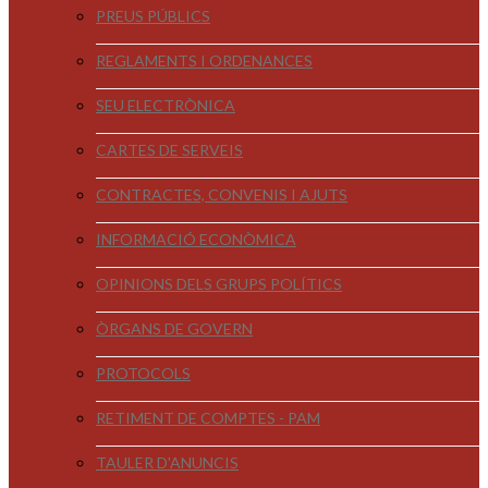
PREUS PÚBLICS
REGLAMENTS I ORDENANCES
SEU ELECTRÒNICA
CARTES DE SERVEIS
CONTRACTES, CONVENIS I AJUTS
INFORMACIÓ ECONÒMICA
OPINIONS DELS GRUPS POLÍTICS
ÒRGANS DE GOVERN
PROTOCOLS
RETIMENT DE COMPTES - PAM
TAULER D'ANUNCIS