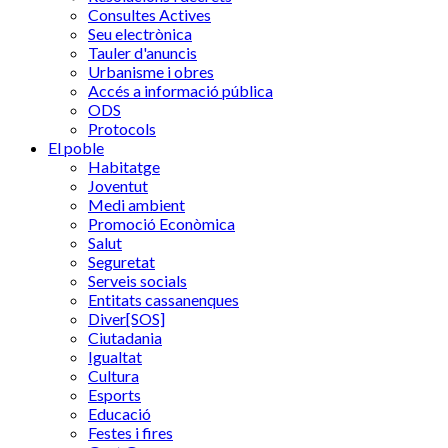
Consultes Actives
Seu electrònica
Tauler d'anuncis
Urbanisme i obres
Accés a informació pública
ODS
Protocols
El poble
Habitatge
Joventut
Medi ambient
Promoció Econòmica
Salut
Seguretat
Serveis socials
Entitats cassanenques
Diver[SOS]
Ciutadania
Igualtat
Cultura
Esports
Educació
Festes i fires