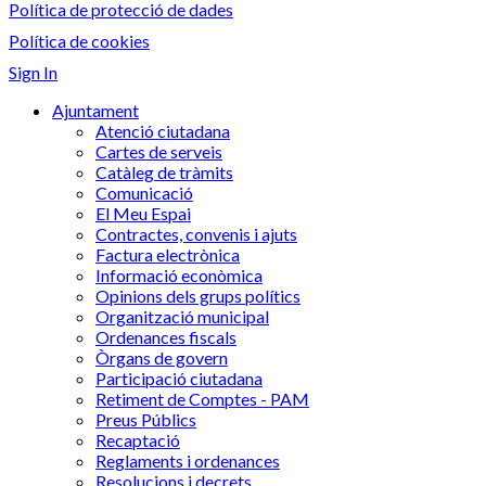
Política de protecció de dades
Política de cookies
Sign In
Ajuntament
Atenció ciutadana
Cartes de serveis
Catàleg de tràmits
Comunicació
El Meu Espai
Contractes, convenis i ajuts
Factura electrònica
Informació econòmica
Opinions dels grups polítics
Organització municipal
Ordenances fiscals
Òrgans de govern
Participació ciutadana
Retiment de Comptes - PAM
Preus Públics
Recaptació
Reglaments i ordenances
Resolucions i decrets