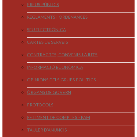
PREUS PÚBLICS
REGLAMENTS I ORDENANCES
SEU ELECTRÒNICA
CARTES DE SERVEIS
CONTRACTES, CONVENIS I AJUTS
INFORMACIÓ ECONÒMICA
OPINIONS DELS GRUPS POLÍTICS
ÒRGANS DE GOVERN
PROTOCOLS
RETIMENT DE COMPTES - PAM
TAULER D'ANUNCIS