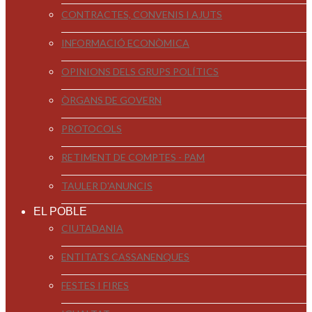
CONTRACTES, CONVENIS I AJUTS
INFORMACIÓ ECONÒMICA
OPINIONS DELS GRUPS POLÍTICS
ÒRGANS DE GOVERN
PROTOCOLS
RETIMENT DE COMPTES - PAM
TAULER D'ANUNCIS
EL POBLE
CIUTADANIA
ENTITATS CASSANENQUES
FESTES I FIRES