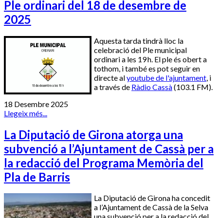
Ple ordinari del 18 de desembre de
2025
Aquesta tarda tindrà lloc la
celebració del Ple municipal
ordinari a les 19 h. El ple és obert a
tothom, i també es pot seguir en
directe al
youtube de l'ajuntament
, i
a través de
Ràdio Cassà
(103.1 FM).
18 Desembre 2025
Llegeix més...
La Diputació de Girona atorga una
subvenció a l’Ajuntament de Cassà per a
la redacció del Programa Memòria del
Pla de Barris
La Diputació de Girona ha concedit
a l’Ajuntament de Cassà de la Selva
una subvenció per a la redacció del