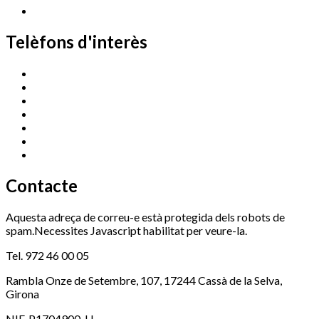
Telèfons d'interès
Cassà Jove
669 166 000
Centre Cultural Sala Galà
972 462 820
Esports (zona esportiva)
972 461 527
Promoció Econòmica
972 462 821
Ràdio Cassà
972 463 777
Serveis Socials
972 460 851
Xaloc
972 900 235
Contacte
Aquesta adreça de correu-e està protegida dels robots de
spam.Necessites Javascript habilitat per veure-la.
Tel. 972 46 00 05
Rambla Onze de Setembre, 107, 17244 Cassà de la Selva,
Girona
NIF. P1704900-H