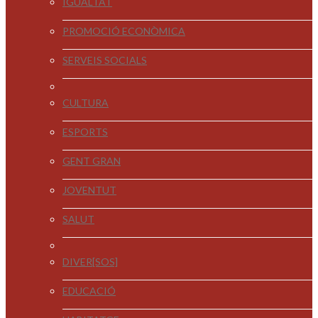
IGUALTAT
PROMOCIÓ ECONÒMICA
SERVEIS SOCIALS
CULTURA
ESPORTS
GENT GRAN
JOVENTUT
SALUT
DIVER[SOS]
EDUCACIÓ