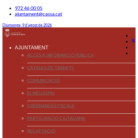
972 46 00 05
ajuntament@cassa.cat
Diumenge, 9 d'agost de 2026
AJUNTAMENT
ACCÉS A INFORMACIÓ PÚBLICA
CATÀLEG DE TRÀMITS
COMUNICACIÓ
EL MEU ESPAI
ORDENANCES FISCALS
PARTICIPACIÓ CIUTADANA
RECAPTACIÓ