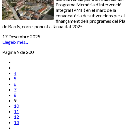
Programa Memòria d’Intervenció
Integral (PMII) en el marc de la
convocatòria de subvencions per al
finançament dels programes del Pla
de Barris, corresponent a l’anualitat 2025.
17 Desembre 2025
Llegeix més...
Pàgina 9 de 200
4
5
6
7
8
9
10
11
12
13