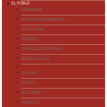
EL POBLE
CIUTADANIA
ENTITATS CASSANENQUES
FESTES I FIRES
IGUALTAT
PROMOCIÓ ECONÒMICA
SERVEIS SOCIALS
CULTURA
ESPORTS
GENT GRAN
JOVENTUT