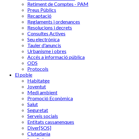
Retiment de Comptes - PAM
Preus Públics
Recaptació
Reglaments i ordenances
Resolucions i decrets
Consultes Actives
Seu electrònica
Tauler d'anuncis
Urbanisme i obres
Accés a informació pública
ODS
Protocols
El poble
Habitatge
Joventut
Medi ambient
Promoció Econòmica
Salut
Seguretat
Serveis socials
Entitats cassanenques
Diver[SOS]
Ciutadania