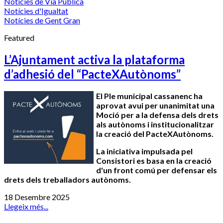
Notícies de Via Pública
Notícies d'Igualtat
Notícies de Gent Gran
Featured
L’Ajuntament activa la plataforma
d’adhesió del “PacteXAutònoms”
El Ple municipal cassanenc ha
aprovat avui per unanimitat una
Moció per a la defensa dels drets
als autònoms i institucionalitzar
la creació del PacteXAutònoms.
La iniciativa impulsada pel
Consistori es basa en la creació
d'un front comú per defensar els
drets dels treballadors autònoms.
18 Desembre 2025
Llegeix més...