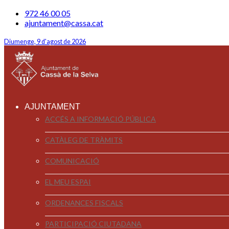
972 46 00 05
ajuntament@cassa.cat
Diumenge, 9 d'agost de 2026
AJUNTAMENT
ACCÉS A INFORMACIÓ PÚBLICA
CATÀLEG DE TRÀMITS
COMUNICACIÓ
EL MEU ESPAI
ORDENANCES FISCALS
PARTICIPACIÓ CIUTADANA