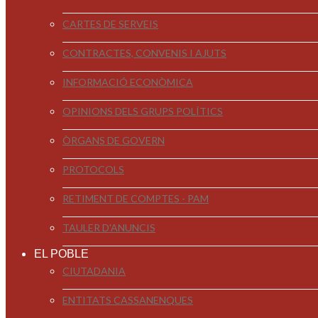
CARTES DE SERVEIS
CONTRACTES, CONVENIS I AJUTS
INFORMACIÓ ECONÒMICA
OPINIONS DELS GRUPS POLÍTICS
ÒRGANS DE GOVERN
PROTOCOLS
RETIMENT DE COMPTES - PAM
TAULER D'ANUNCIS
EL POBLE
CIUTADANIA
ENTITATS CASSANENQUES