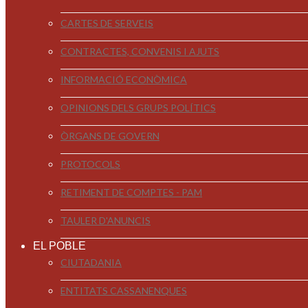
CARTES DE SERVEIS
CONTRACTES, CONVENIS I AJUTS
INFORMACIÓ ECONÒMICA
OPINIONS DELS GRUPS POLÍTICS
ÒRGANS DE GOVERN
PROTOCOLS
RETIMENT DE COMPTES - PAM
TAULER D'ANUNCIS
EL POBLE
CIUTADANIA
ENTITATS CASSANENQUES