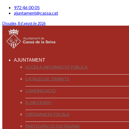
972 46 00 05
ajuntament@cassa.cat
Dissabte, 8 d'agost de 2026
AJUNTAMENT
ACCÉS A INFORMACIÓ PÚBLICA
CATÀLEG DE TRÀMITS
COMUNICACIÓ
EL MEU ESPAI
ORDENANCES FISCALS
PARTICIPACIÓ CIUTADANA