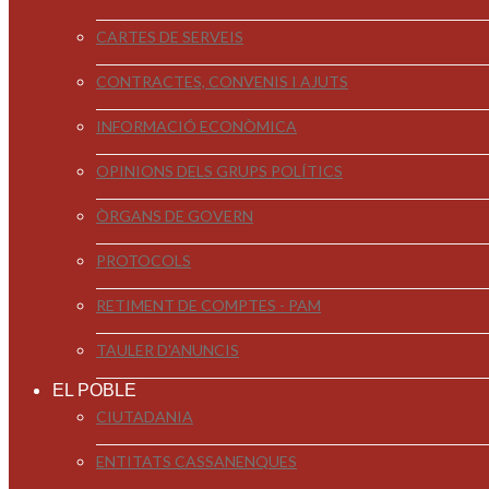
CARTES DE SERVEIS
CONTRACTES, CONVENIS I AJUTS
INFORMACIÓ ECONÒMICA
OPINIONS DELS GRUPS POLÍTICS
ÒRGANS DE GOVERN
PROTOCOLS
RETIMENT DE COMPTES - PAM
TAULER D'ANUNCIS
EL POBLE
CIUTADANIA
ENTITATS CASSANENQUES