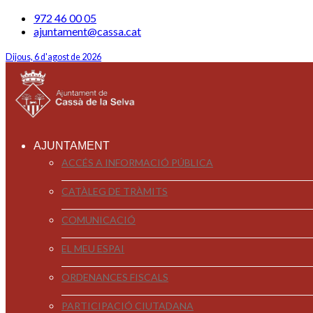
972 46 00 05
ajuntament@cassa.cat
Dijous, 6 d'agost de 2026
AJUNTAMENT
ACCÉS A INFORMACIÓ PÚBLICA
CATÀLEG DE TRÀMITS
COMUNICACIÓ
EL MEU ESPAI
ORDENANCES FISCALS
PARTICIPACIÓ CIUTADANA