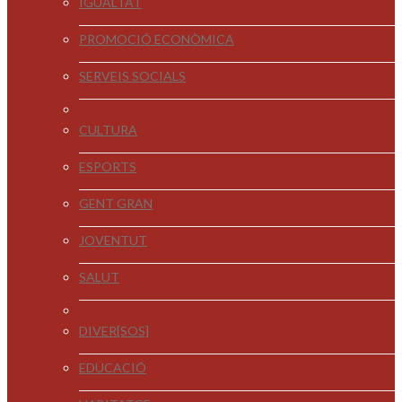
IGUALTAT
PROMOCIÓ ECONÒMICA
SERVEIS SOCIALS
CULTURA
ESPORTS
GENT GRAN
JOVENTUT
SALUT
DIVER[SOS]
EDUCACIÓ