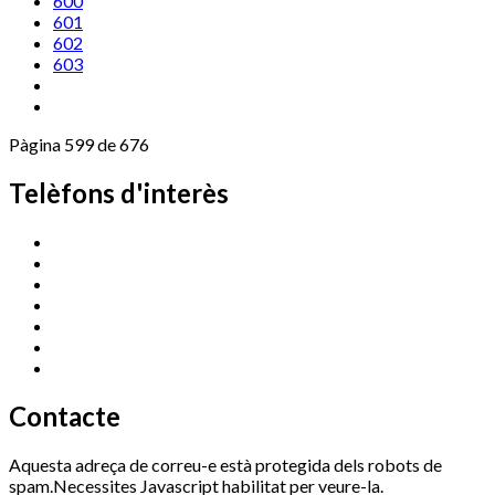
600
601
602
603
Pàgina 599 de 676
Telèfons d'interès
Cassà Jove
669 166 000
Centre Cultural Sala Galà
972 462 820
Esports (zona esportiva)
972 461 527
Promoció Econòmica
972 462 821
Ràdio Cassà
972 463 777
Serveis Socials
972 460 851
Xaloc
972 900 235
Contacte
Aquesta adreça de correu-e està protegida dels robots de
spam.Necessites Javascript habilitat per veure-la.