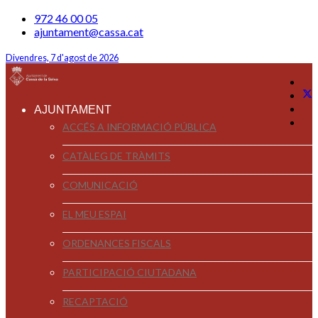
972 46 00 05
ajuntament@cassa.cat
Divendres, 7 d'agost de 2026
AJUNTAMENT
ACCÉS A INFORMACIÓ PÚBLICA
CATÀLEG DE TRÀMITS
COMUNICACIÓ
EL MEU ESPAI
ORDENANCES FISCALS
PARTICIPACIÓ CIUTADANA
RECAPTACIÓ