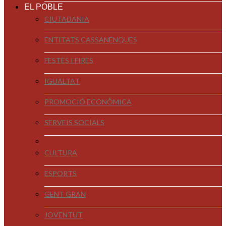
EL POBLE
CIUTADANIA
ENTITATS CASSANENQUES
FESTES I FIRES
IGUALTAT
PROMOCIÓ ECONÒMICA
SERVEIS SOCIALS
CULTURA
ESPORTS
GENT GRAN
JOVENTUT