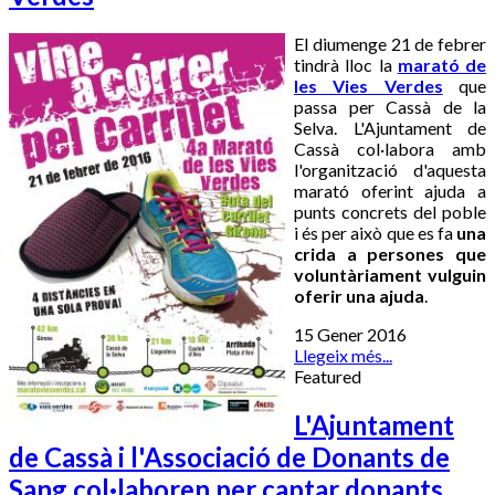
El diumenge 21 de febrer
tindrà lloc la
marató de
les Vies Verdes
que
passa per Cassà de la
Selva. L'Ajuntament de
Cassà col·labora amb
l'organització d'aquesta
marató oferint ajuda a
punts concrets del poble
i és per això que es fa
una
crida a persones que
voluntàriament vulguin
oferir una ajuda
.
15 Gener 2016
Llegeix més...
Featured
L'Ajuntament
de Cassà i l'Associació de Donants de
Sang col·laboren per captar donants