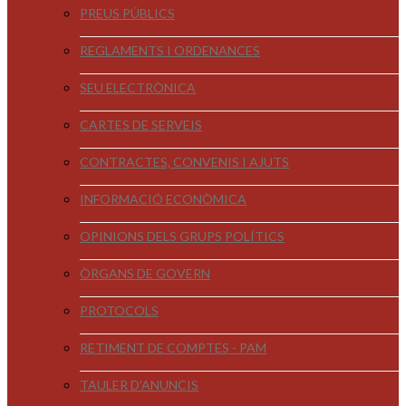
PREUS PÚBLICS
REGLAMENTS I ORDENANCES
SEU ELECTRÒNICA
CARTES DE SERVEIS
CONTRACTES, CONVENIS I AJUTS
INFORMACIÓ ECONÒMICA
OPINIONS DELS GRUPS POLÍTICS
ÒRGANS DE GOVERN
PROTOCOLS
RETIMENT DE COMPTES - PAM
TAULER D'ANUNCIS