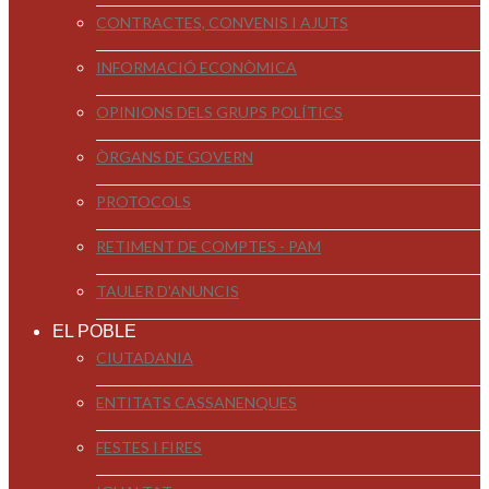
CONTRACTES, CONVENIS I AJUTS
INFORMACIÓ ECONÒMICA
OPINIONS DELS GRUPS POLÍTICS
ÒRGANS DE GOVERN
PROTOCOLS
RETIMENT DE COMPTES - PAM
TAULER D'ANUNCIS
EL POBLE
CIUTADANIA
ENTITATS CASSANENQUES
FESTES I FIRES