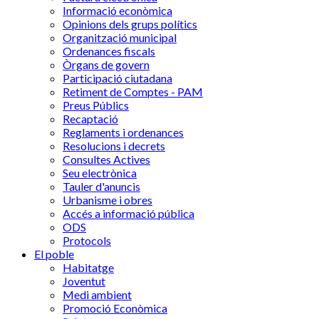
Informació econòmica
Opinions dels grups polítics
Organització municipal
Ordenances fiscals
Òrgans de govern
Participació ciutadana
Retiment de Comptes - PAM
Preus Públics
Recaptació
Reglaments i ordenances
Resolucions i decrets
Consultes Actives
Seu electrònica
Tauler d'anuncis
Urbanisme i obres
Accés a informació pública
ODS
Protocols
El poble
Habitatge
Joventut
Medi ambient
Promoció Econòmica