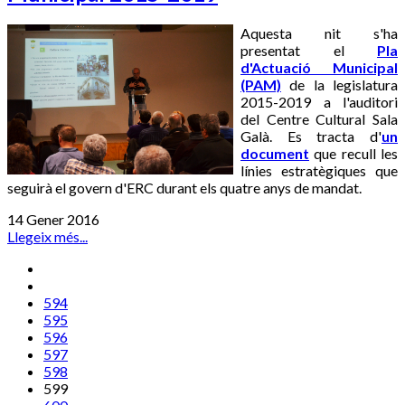
Aquesta nit s'ha
presentat el
Pla
d'Actuació Municipal
(PAM)
de la legislatura
2015-2019 a l'auditori
del Centre Cultural Sala
Galà. Es tracta d'
un
document
que recull les
línies estratègiques que
seguirà el govern d'ERC durant els quatre anys de mandat.
14 Gener 2016
Llegeix més...
594
595
596
597
598
599