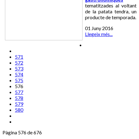
tematitzades al voltant
de la patata tendra, un
producte de temporada.
01 Juny 2016
Llegeix més...
571
572
573
574
575
576
577
578
579
580
Pàgina 576 de 676