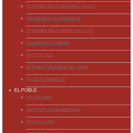
CONTRACTES, CONVENIS I AJUTS
INFORMACIÓ ECONÒMICA
OPINIONS DELS GRUPS POLÍTICS
ÒRGANS DE GOVERN
PROTOCOLS
RETIMENT DE COMPTES - PAM
TAULER D'ANUNCIS
EL POBLE
CIUTADANIA
ENTITATS CASSANENQUES
FESTES I FIRES