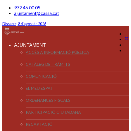
972 46 00 05
ajuntament@cassa.cat
Dissabte, 8 d'agost de 2026
AJUNTAMENT
ACCÉS A INFORMACIÓ PÚBLICA
CATÀLEG DE TRÀMITS
COMUNICACIÓ
EL MEU ESPAI
ORDENANCES FISCALS
PARTICIPACIÓ CIUTADANA
RECAPTACIÓ