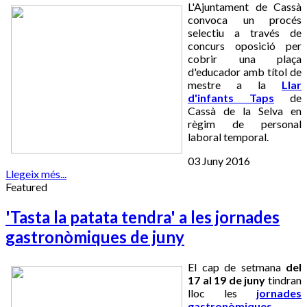
L'Ajuntament de Cassà
convoca un procés
selectiu a través de
concurs oposició per
cobrir una plaça
d'educador amb títol de
mestre a la
Llar
d'infants Taps
de
Cassà de la Selva en
règim de personal
laboral temporal.
03 Juny 2016
Llegeix més...
Featured
'Tasta la patata tendra' a les jornades
gastronòmiques de juny
El cap de setmana
del
17 al 19 de juny
tindran
lloc les
jornades
gastronòmiques