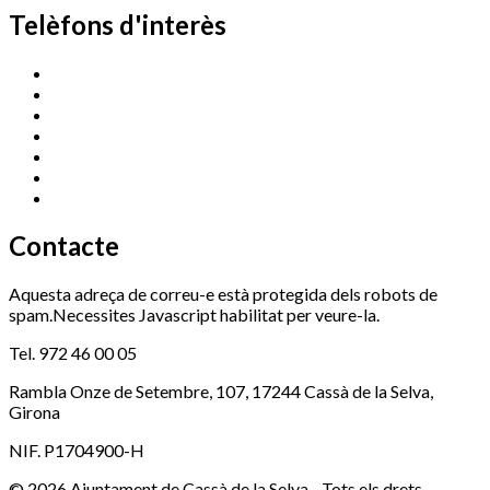
Telèfons d'interès
Cassà Jove
669 166 000
Centre Cultural Sala Galà
972 462 820
Esports (zona esportiva)
972 461 527
Promoció Econòmica
972 462 821
Ràdio Cassà
972 463 777
Serveis Socials
972 460 851
Xaloc
972 900 235
Contacte
Aquesta adreça de correu-e està protegida dels robots de
spam.Necessites Javascript habilitat per veure-la.
Tel. 972 46 00 05
Rambla Onze de Setembre, 107, 17244 Cassà de la Selva,
Girona
NIF. P1704900-H
© 2026 Ajuntament de Cassà de la Selva - Tots els drets