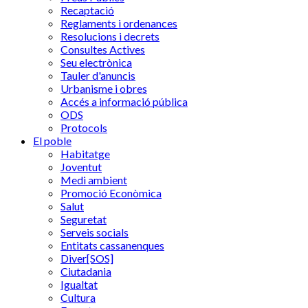
Recaptació
Reglaments i ordenances
Resolucions i decrets
Consultes Actives
Seu electrònica
Tauler d'anuncis
Urbanisme i obres
Accés a informació pública
ODS
Protocols
El poble
Habitatge
Joventut
Medi ambient
Promoció Econòmica
Salut
Seguretat
Serveis socials
Entitats cassanenques
Diver[SOS]
Ciutadania
Igualtat
Cultura