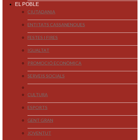
EL POBLE
CIUTADANIA
ENTITATS CASSANENQUES
FESTES I FIRES
IGUALTAT
PROMOCIÓ ECONÒMICA
SERVEIS SOCIALS
CULTURA
ESPORTS
GENT GRAN
JOVENTUT