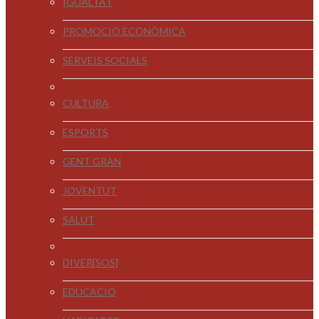
IGUALTAT
PROMOCIÓ ECONÒMICA
SERVEIS SOCIALS
CULTURA
ESPORTS
GENT GRAN
JOVENTUT
SALUT
DIVER[SOS]
EDUCACIÓ