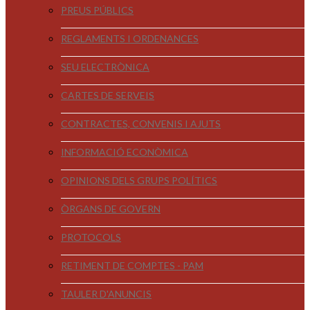
PREUS PÚBLICS
REGLAMENTS I ORDENANCES
SEU ELECTRÒNICA
CARTES DE SERVEIS
CONTRACTES, CONVENIS I AJUTS
INFORMACIÓ ECONÒMICA
OPINIONS DELS GRUPS POLÍTICS
ÒRGANS DE GOVERN
PROTOCOLS
RETIMENT DE COMPTES - PAM
TAULER D'ANUNCIS