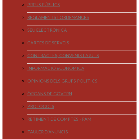
PREUS PÚBLICS
REGLAMENTS I ORDENANCES
SEU ELECTRÒNICA
CARTES DE SERVEIS
CONTRACTES, CONVENIS I AJUTS
INFORMACIÓ ECONÒMICA
OPINIONS DELS GRUPS POLÍTICS
ÒRGANS DE GOVERN
PROTOCOLS
RETIMENT DE COMPTES - PAM
TAULER D'ANUNCIS