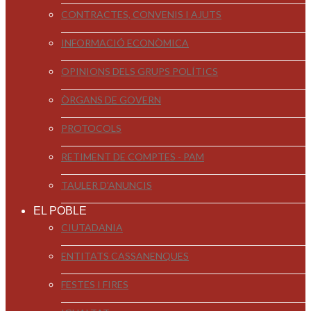
CONTRACTES, CONVENIS I AJUTS
INFORMACIÓ ECONÒMICA
OPINIONS DELS GRUPS POLÍTICS
ÒRGANS DE GOVERN
PROTOCOLS
RETIMENT DE COMPTES - PAM
TAULER D'ANUNCIS
EL POBLE
CIUTADANIA
ENTITATS CASSANENQUES
FESTES I FIRES