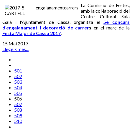
La Comissió de Festes,
amb la col·laboració del
Centre Cultural Sala
Galà i l'Ajuntament de Cassà, organitza el
5è concurs
d'engalanament i decoració de carrer
s
en el marc de la
Festa Major de Cassà 2017
.
15 Mai 2017
Llegeix més...
501
502
503
504
505
506
507
508
509
510