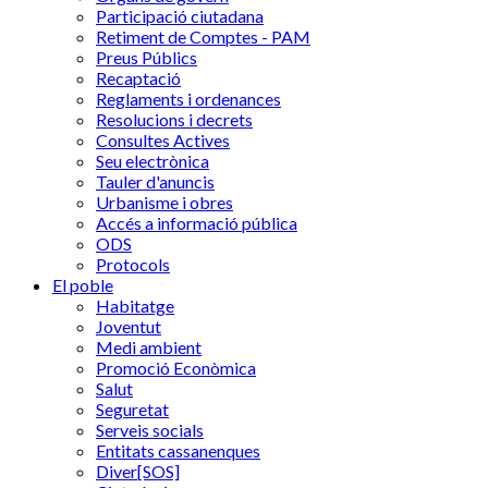
Participació ciutadana
Retiment de Comptes - PAM
Preus Públics
Recaptació
Reglaments i ordenances
Resolucions i decrets
Consultes Actives
Seu electrònica
Tauler d'anuncis
Urbanisme i obres
Accés a informació pública
ODS
Protocols
El poble
Habitatge
Joventut
Medi ambient
Promoció Econòmica
Salut
Seguretat
Serveis socials
Entitats cassanenques
Diver[SOS]