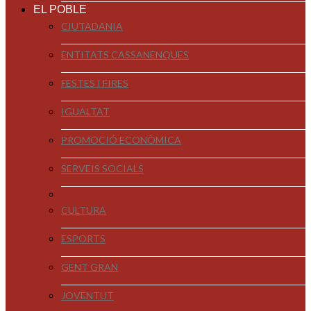
EL POBLE
CIUTADANIA
ENTITATS CASSANENQUES
FESTES I FIRES
IGUALTAT
PROMOCIÓ ECONÒMICA
SERVEIS SOCIALS
CULTURA
ESPORTS
GENT GRAN
JOVENTUT