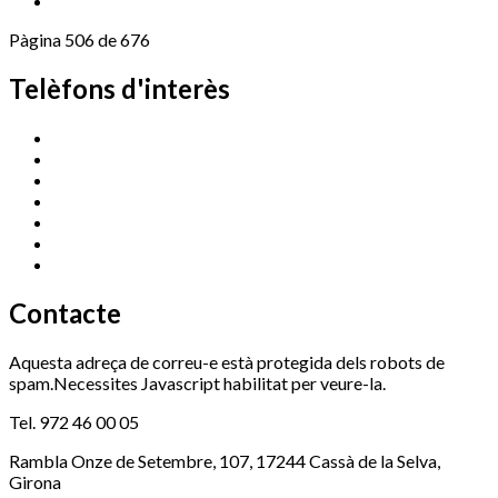
Pàgina 506 de 676
Telèfons d'interès
Cassà Jove
669 166 000
Centre Cultural Sala Galà
972 462 820
Esports (zona esportiva)
972 461 527
Promoció Econòmica
972 462 821
Ràdio Cassà
972 463 777
Serveis Socials
972 460 851
Xaloc
972 900 235
Contacte
Aquesta adreça de correu-e està protegida dels robots de
spam.Necessites Javascript habilitat per veure-la.
Tel. 972 46 00 05
Rambla Onze de Setembre, 107, 17244 Cassà de la Selva,
Girona