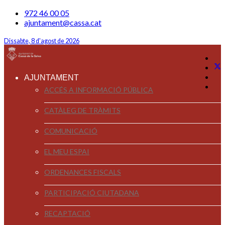
972 46 00 05
ajuntament@cassa.cat
Dissabte, 8 d'agost de 2026
AJUNTAMENT
ACCÉS A INFORMACIÓ PÚBLICA
CATÀLEG DE TRÀMITS
COMUNICACIÓ
EL MEU ESPAI
ORDENANCES FISCALS
PARTICIPACIÓ CIUTADANA
RECAPTACIÓ