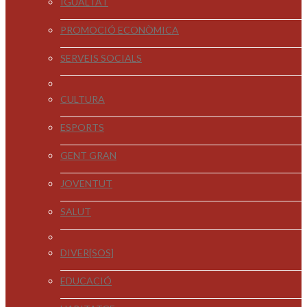
IGUALTAT
PROMOCIÓ ECONÒMICA
SERVEIS SOCIALS
CULTURA
ESPORTS
GENT GRAN
JOVENTUT
SALUT
DIVER[SOS]
EDUCACIÓ