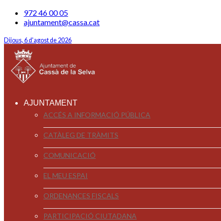
972 46 00 05
ajuntament@cassa.cat
Dijous, 6 d'agost de 2026
AJUNTAMENT
ACCÉS A INFORMACIÓ PÚBLICA
CATÀLEG DE TRÀMITS
COMUNICACIÓ
EL MEU ESPAI
ORDENANCES FISCALS
PARTICIPACIÓ CIUTADANA