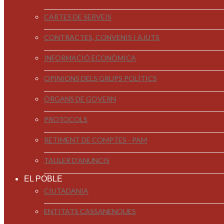
CARTES DE SERVEIS
CONTRACTES, CONVENIS I AJUTS
INFORMACIÓ ECONÒMICA
OPINIONS DELS GRUPS POLÍTICS
ÒRGANS DE GOVERN
PROTOCOLS
RETIMENT DE COMPTES - PAM
TAULER D'ANUNCIS
EL POBLE
CIUTADANIA
ENTITATS CASSANENQUES