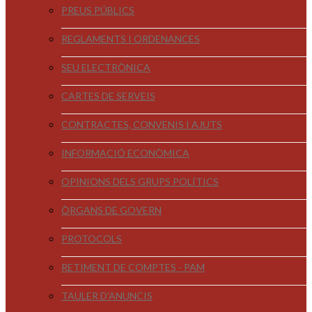
PREUS PÚBLICS
REGLAMENTS I ORDENANCES
SEU ELECTRÒNICA
CARTES DE SERVEIS
CONTRACTES, CONVENIS I AJUTS
INFORMACIÓ ECONÒMICA
OPINIONS DELS GRUPS POLÍTICS
ÒRGANS DE GOVERN
PROTOCOLS
RETIMENT DE COMPTES - PAM
TAULER D'ANUNCIS