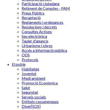
Participació ciutadana
Retiment de Comptes - PAM
Preus Públics
Recaptació
Reglaments i ordenances
Resolucions i decrets
Consultes Actives
Seu electrònica
Tauler d'anuncis
Urbanisme i obres
Accés a informació pública
ODS
Protocols
El poble
Habitatge
Joventut
Medi ambient
Promoció Econòmica
Salut
Seguretat
Serveis socials
Entitats cassanenques
Diver[SOS]