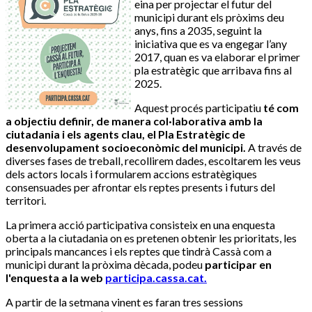
eina per projectar el futur del
municipi durant els pròxims deu
anys, fins a 2035, seguint la
iniciativa que es va engegar l’any
2017, quan es va elaborar el primer
pla estratègic que arribava fins al
2025.
Aquest procés participatiu
té com
a objectiu definir, de manera col·laborativa amb la
ciutadania i els agents clau, el Pla Estratègic de
desenvolupament socioeconòmic del municipi.
A través de
diverses fases de treball, recollirem dades, escoltarem les veus
dels actors locals i formularem accions estratègiques
consensuades per afrontar els reptes presents i futurs del
territori.
La primera acció participativa consisteix en una enquesta
oberta a la ciutadania on es pretenen obtenir les prioritats, les
principals mancances i els reptes que tindrà Cassà com a
municipi durant la pròxima dècada, podeu
participar en
l'enquesta a la web
participa.cassa.cat
.
A partir de la setmana vinent es faran tres sessions