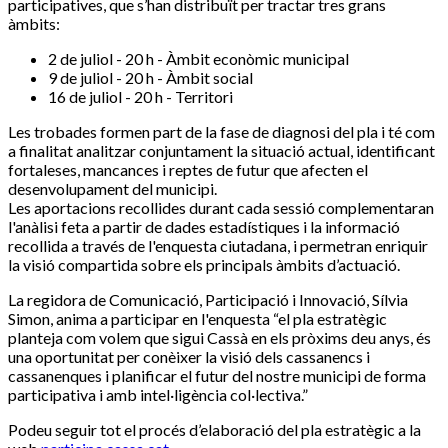
participatives, que s’han distribuït per tractar tres grans
àmbits:
2 de juliol - 20 h - Àmbit econòmic municipal
9 de juliol - 20 h - Àmbit social
16 de juliol - 20 h - Territori
Les trobades formen part de la fase de diagnosi del pla i té com
a finalitat analitzar conjuntament la situació actual, identificant
fortaleses, mancances i reptes de futur que afecten el
desenvolupament del municipi.
Les aportacions recollides durant cada sessió complementaran
l'anàlisi feta a partir de dades estadístiques i la informació
recollida a través de l'enquesta ciutadana, i permetran enriquir
la visió compartida sobre els principals àmbits d’actuació.
La regidora de Comunicació, Participació i Innovació, Sílvia
Simon, anima a participar en l'enquesta “el pla estratègic
planteja com volem que sigui Cassà en els pròxims deu anys, és
una oportunitat per conèixer la visió dels cassanencs i
cassanenques i planificar el futur del nostre municipi de forma
participativa i amb intel·ligència col·lectiva.”
Podeu seguir tot el procés d’elaboració del pla estratègic a la