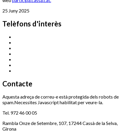
web
participa.cassa.cat
.
25 Juny 2025
Telèfons d'interès
Cassà Jove
669 166 000
Centre Cultural Sala Galà
972 462 820
Esports (zona esportiva)
972 461 527
Promoció Econòmica
972 462 821
Ràdio Cassà
972 463 777
Serveis Socials
972 460 851
Xaloc
972 900 235
Contacte
Aquesta adreça de correu-e està protegida dels robots de
spam.Necessites Javascript habilitat per veure-la.
Tel. 972 46 00 05
Rambla Onze de Setembre, 107, 17244 Cassà de la Selva,
Girona