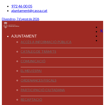
972 46 00 05
ajuntament@cassa.cat
Divendres, 7 d'agost de 2026
AJUNTAMENT
ACCÉS A INFORMACIÓ PÚBLICA
CATÀLEG DE TRÀMITS
COMUNICACIÓ
EL MEU ESPAI
ORDENANCES FISCALS
PARTICIPACIÓ CIUTADANA
RECAPTACIÓ