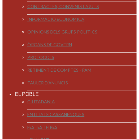
CONTRACTES, CONVENIS I AJUTS
INFORMACIÓ ECONÒMICA
OPINIONS DELS GRUPS POLÍTICS
ÒRGANS DE GOVERN
PROTOCOLS
RETIMENT DE COMPTES - PAM
TAULER D'ANUNCIS
EL POBLE
CIUTADANIA
ENTITATS CASSANENQUES
FESTES I FIRES