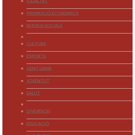
IGUALTAT
PROMOCIÓ ECONÒMICA
SERVEIS SOCIALS
CULTURA
ESPORTS
GENT GRAN
JOVENTUT
SALUT
DIVER[SOS]
EDUCACIÓ