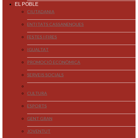
EL POBLE
CIUTADANIA
ENTITATS CASSANENQUES
FESTES I FIRES
IGUALTAT
PROMOCIÓ ECONÒMICA
SERVEIS SOCIALS
CULTURA
ESPORTS
GENT GRAN
JOVENTUT