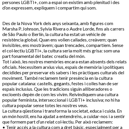
persones LGBTI+, com a espai on existim amb plenitud i des
d’on expressem, expliquem i compartim qui som.
Des de la Nova York dels anys seixanta, amb figures com
Marsha P. Johnson, Sylvia Rivera o Audre Lorde, fins als carrers
de São Paulo o Berlín, la cultura ha estat un vehicle de
resistència global. Quan ens volien callades, creàvem; quan
invisibles, ens mostràvem; quan trencades, compartíem. Sense
el col·lectiu LGBTI+, la cultura seria molt més grisa: som una
part fonamental del batec creatiu del món.
Tot i això, les nostres memòries encara estan absents dels relats
oficials. Necessitem arxius vius, espais de memòria i polítiques
decidides per preservar els sabers i les pràctiques culturals del
moviment. També reclamem tenir presència en la cultura
popular catalana: castells, gegants, festes i colles han de ser
espais inclusius. Que les tradicions siguin alliberadores o
excloents depèn de com les vivim. Reivindiquem una cultura
popular feminista, interseccional i LGBTI+ inclusiva; no hi ha
cultura popular sense totes les nostres veus.
La cultura qüestiona i transforma la societat, educa i cuida. En
un món hostil, ens ha ajudat a entendre’ns, a cuidar-nos i a sentir
que formem part d’un relat col·lectiu. Per això reclamem:
• Tenir accés a la cultura com a dret bàsic, especialment per a