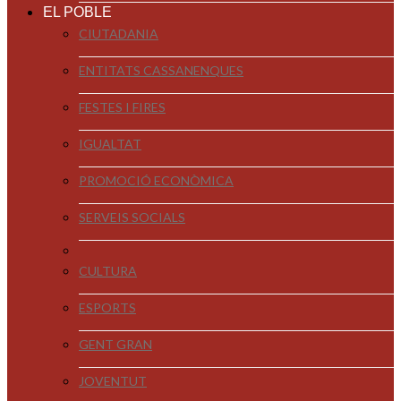
EL POBLE
CIUTADANIA
ENTITATS CASSANENQUES
FESTES I FIRES
IGUALTAT
PROMOCIÓ ECONÒMICA
SERVEIS SOCIALS
CULTURA
ESPORTS
GENT GRAN
JOVENTUT