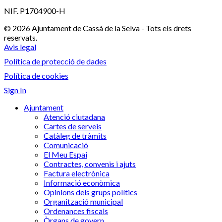
NIF. P1704900-H
© 2026 Ajuntament de Cassà de la Selva - Tots els drets
reservats.
Avis legal
Política de protecció de dades
Política de cookies
Sign In
Ajuntament
Atenció ciutadana
Cartes de serveis
Catàleg de tràmits
Comunicació
El Meu Espai
Contractes, convenis i ajuts
Factura electrònica
Informació econòmica
Opinions dels grups polítics
Organització municipal
Ordenances fiscals
Òrgans de govern