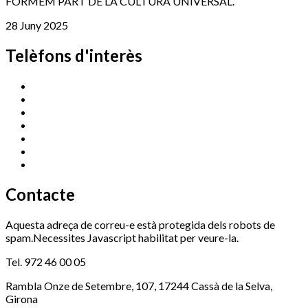
FORMEM PART DE LA CULTURA UNIVERSAL.
28 Juny 2025
Telèfons d'interès
Cassà Jove
669 166 000
Centre Cultural Sala Galà
972 462 820
Esports (zona esportiva)
972 461 527
Promoció Econòmica
972 462 821
Ràdio Cassà
972 463 777
Serveis Socials
972 460 851
Xaloc
972 900 235
Contacte
Aquesta adreça de correu-e està protegida dels robots de
spam.Necessites Javascript habilitat per veure-la.
Tel. 972 46 00 05
Rambla Onze de Setembre, 107, 17244 Cassà de la Selva,
Girona