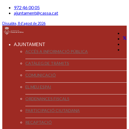
972 46 00 05
ajuntament@cassa.cat
Dissabte, 8 d'agost de 2026
AJUNTAMENT
ACCÉS A INFORMACIÓ PÚBLICA
CATÀLEG DE TRÀMITS
COMUNICACIÓ
EL MEU ESPAI
ORDENANCES FISCALS
PARTICIPACIÓ CIUTADANA
RECAPTACIÓ