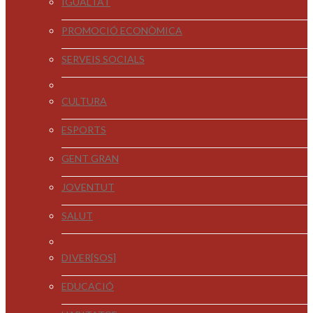
IGUALTAT
PROMOCIÓ ECONÒMICA
SERVEIS SOCIALS
CULTURA
ESPORTS
GENT GRAN
JOVENTUT
SALUT
DIVER[SOS]
EDUCACIÓ