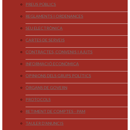
PREUS PÚBLICS
REGLAMENTS I ORDENANCES
SEU ELECTRÒNICA
CARTES DE SERVEIS
CONTRACTES, CONVENIS I AJUTS
INFORMACIÓ ECONÒMICA
OPINIONS DELS GRUPS POLÍTICS
ÒRGANS DE GOVERN
PROTOCOLS
RETIMENT DE COMPTES - PAM
TAULER D'ANUNCIS