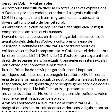
persones LGBTI+ vulnerables.
• Promoure una cultura diversa en totes les seves expressions.
• Donar suport a creadors i creadores i a agents culturals
LGBTI+, especialment trans, migrants, racialitzades, amb
diversitat funcional o de l’àmbit rural.
• Garantir que la cultura popular catalana sigui viva i estigui
compromesa amb els drets humans.
Davant dels retrocessos en drets i l’auge dels discursos d’odi –
avantsala dels delictes d’odi–, la cultura és una eina de
resistència, denúncia i solidaritat. La nostra resposta és
col·lectiva, creativa i compromesa. A Catalunya, el debat sobre
la reforma de la Llei 11/2014, de 10 d'octubre, per a garantir els
drets de lesbianes, gais, bisexuals, transgèneres i intersexuals i
per a erradicar l'homofòbia, la bifòbia i
la transfòbia, ha de servir per garantir drets i impulsar
polítiques públiques que reconeguin la cultura LGBTI+ com a
eina de transformació social. La nostra cultura ha estat trinxera
i esperança, sovint ignorada, però sempre generadora de codis i
imaginaris propis. Ha influït les arts, el pensament i els
moviments culturals. No volem excepcions simbòliques: volem
reconeixement, respecte i celebració.
Amb les aportacions a la cultura de la comunitat LGBTI+,
malgrat que els sectors ultraconservadors ens vulguin esborrar,