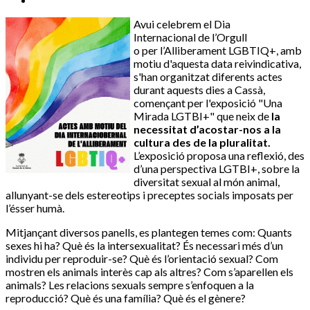
Avui celebrem e
l Dia
Internacional
de l’Orgull
o
per
l’
A
lliberament LGBTIQ+, amb
motiu d'aquesta data reivindicativa,
s'han organitzat diferents actes
durant aquests dies a Cassà,
començant per l'exposició "
Una
Mirada LGTBI+" que neix de
la
necessitat d’acostar-nos a la
cultura des de la pluralitat.
L’exposició proposa una reflexió, des
d’una perspectiva LGTBI+, sobre la
diversitat sexual al món animal,
allunyant-se dels estereotips i preceptes socials imposats per
l’ésser humà.
Mitjançant diversos panells, es plantegen temes com: Quants
sexes hi ha? Què és la intersexualitat? És necessari més d’un
individu per reproduir-se? Què és l’orientació sexual? Com
mostren els animals interès cap als altres? Com s’aparellen els
animals? Les relacions sexuals sempre s’enfoquen a la
reproducció? Què és una família? Què és el gènere?