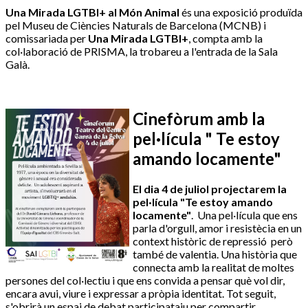
Una Mirada LGTBI+ al Món Animal
és una exposició produïda
pel Museu de Ciències Naturals de Barcelona (MCNB) i
comissariada per
Una Mirada LGTBI+
, compta amb la
col·laboració de PRISMA, la trobareu a l'entrada de la Sala
Galà.
Cinefòrum amb la
pel·lícula " Te estoy
amando locamente"
El dia 4 de juliol projectarem la
pel·lícula "Te estoy amando
locamente"
. Una pel·lícula que ens
parla d'orgull, amor i resistècia en un
context històric de repressió però
també de valentia. Una història que
connecta amb la realitat de moltes
persones del col·lectiu i que ens convida a pensar què vol dir,
encara avui, viure i expressar a pròpia identitat. Tot seguit,
s'obrirà un espai de debat participataiu per compartir