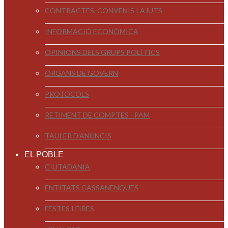
CONTRACTES, CONVENIS I AJUTS
INFORMACIÓ ECONÒMICA
OPINIONS DELS GRUPS POLÍTICS
ÒRGANS DE GOVERN
PROTOCOLS
RETIMENT DE COMPTES - PAM
TAULER D'ANUNCIS
EL POBLE
CIUTADANIA
ENTITATS CASSANENQUES
FESTES I FIRES