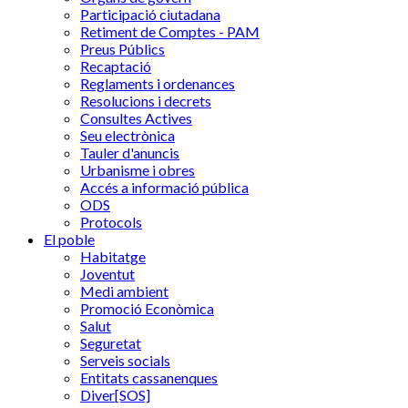
Participació ciutadana
Retiment de Comptes - PAM
Preus Públics
Recaptació
Reglaments i ordenances
Resolucions i decrets
Consultes Actives
Seu electrònica
Tauler d'anuncis
Urbanisme i obres
Accés a informació pública
ODS
Protocols
El poble
Habitatge
Joventut
Medi ambient
Promoció Econòmica
Salut
Seguretat
Serveis socials
Entitats cassanenques
Diver[SOS]