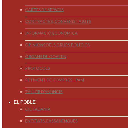
CARTES DE SERVEIS
CONTRACTES, CONVENIS I AJUTS
INFORMACIÓ ECONÒMICA
OPINIONS DELS GRUPS POLÍTICS
ÒRGANS DE GOVERN
PROTOCOLS
RETIMENT DE COMPTES - PAM
TAULER D'ANUNCIS
EL POBLE
CIUTADANIA
ENTITATS CASSANENQUES