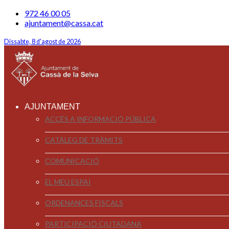
972 46 00 05
ajuntament@cassa.cat
Dissabte, 8 d'agost de 2026
AJUNTAMENT
ACCÉS A INFORMACIÓ PÚBLICA
CATÀLEG DE TRÀMITS
COMUNICACIÓ
EL MEU ESPAI
ORDENANCES FISCALS
PARTICIPACIÓ CIUTADANA