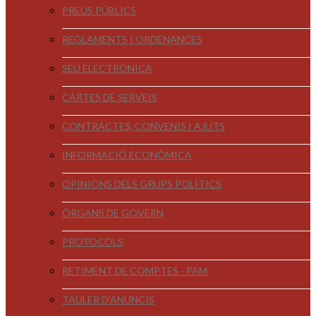
PREUS PÚBLICS
REGLAMENTS I ORDENANCES
SEU ELECTRÒNICA
CARTES DE SERVEIS
CONTRACTES, CONVENIS I AJUTS
INFORMACIÓ ECONÒMICA
OPINIONS DELS GRUPS POLÍTICS
ÒRGANS DE GOVERN
PROTOCOLS
RETIMENT DE COMPTES - PAM
TAULER D'ANUNCIS