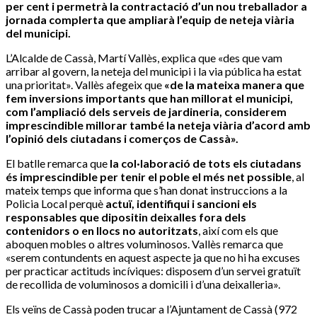
per cent i permetrà la contractació d’un nou treballador a
jornada complerta que ampliarà l’equip de neteja viària
del municipi.
L’Alcalde de Cassà, Martí Vallès, explica que «des que vam
arribar al govern, la neteja del municipi i la via pública ha estat
una prioritat». Vallès afegeix que
«de la mateixa manera que
fem inversions importants que han millorat el municipi,
com l’ampliació dels serveis de jardineria, considerem
imprescindible millorar també la neteja viària d’acord amb
l’opinió dels ciutadans i comerços de Cassà».
El batlle remarca que
la col·laboració de tots els ciutadans
és imprescindible per tenir el poble el més net possible
, al
mateix temps que informa que s’han donat instruccions a la
Policia Local perquè
actuï, identifiqui i sancioni els
responsables que dipositin deixalles fora dels
contenidors o en llocs no autoritzats
, així com els que
aboquen mobles o altres voluminosos. Vallès remarca que
«serem contundents en aquest aspecte ja que no hi ha excuses
per practicar actituds incíviques: disposem d’un servei gratuït
de recollida de voluminosos a domicili i d’una deixalleria».
Els veïns de Cassà poden trucar a l’Ajuntament de Cassà (972