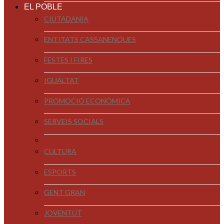
EL POBLE
CIUTADANIA
ENTITATS CASSANENQUES
FESTES I FIRES
IGUALTAT
PROMOCIÓ ECONÒMICA
SERVEIS SOCIALS
CULTURA
ESPORTS
GENT GRAN
JOVENTUT