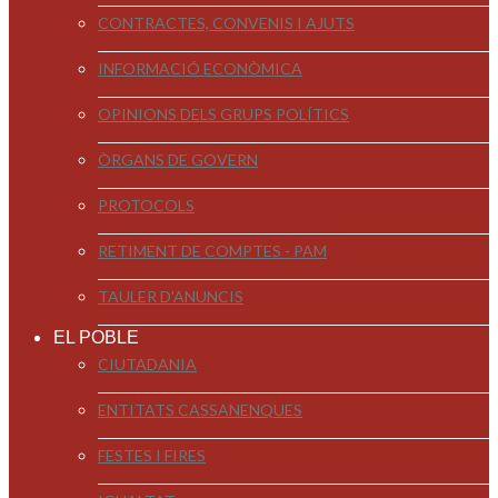
CONTRACTES, CONVENIS I AJUTS
INFORMACIÓ ECONÒMICA
OPINIONS DELS GRUPS POLÍTICS
ÒRGANS DE GOVERN
PROTOCOLS
RETIMENT DE COMPTES - PAM
TAULER D'ANUNCIS
EL POBLE
CIUTADANIA
ENTITATS CASSANENQUES
FESTES I FIRES