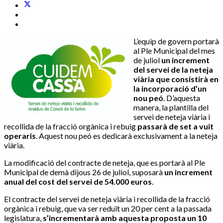
L’equip de govern portarà
al Ple Municipal del mes
de juliol
un increment
del servei de la neteja
viària que consistirà en
la incorporació d’un
nou peó
. D’aquesta
manera, la plantilla del
servei de neteja viària i
recollida de la fracció orgànica i rebuig
passarà de set a vuit
operaris
. Aquest nou peó es dedicarà exclusivament a la neteja
viària.
La modificació del contracte de neteja, que es portarà al Ple
Municipal de demà dijous 26 de juliol, suposarà
un increment
anual del cost del servei de 54.000 euros
.
El contracte del servei de neteja viària i recollida de la fracció
orgànica i rebuig, que va ser reduït un 20 per cent a la passada
legislatura,
s’incrementarà amb aquesta proposta un 10