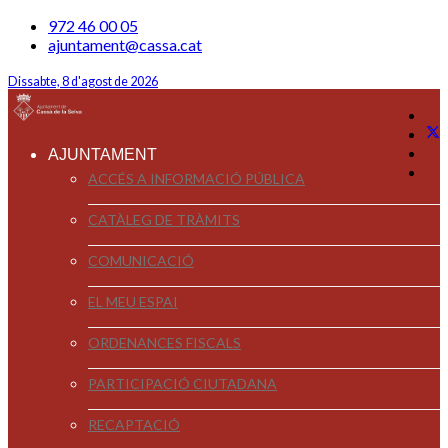
972 46 00 05
ajuntament@cassa.cat
Dissabte, 8 d'agost de 2026
AJUNTAMENT
ACCÉS A INFORMACIÓ PÚBLICA
CATÀLEG DE TRÀMITS
COMUNICACIÓ
EL MEU ESPAI
ORDENANCES FISCALS
PARTICIPACIÓ CIUTADANA
RECAPTACIÓ