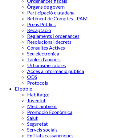
Ordenances fiscals
Òrgans de govern
Participació ciutadana
Retiment de Comptes - PAM
Preus Públics
Recaptació
Reglaments i ordenances
Resolucions i decrets
Consultes Actives
Seu electrònica
Tauler d'anuncis
Urbanisme i obres
Accés a informació pública
ODS
Protocols
El poble
Habitatge
Joventut
Medi ambient
Promoció Econòmica
Salut
Seguretat
Serveis socials
Entitats cassanenques