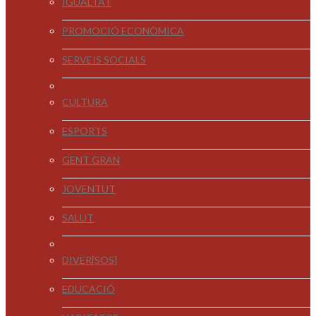
IGUALTAT
PROMOCIÓ ECONÒMICA
SERVEIS SOCIALS
CULTURA
ESPORTS
GENT GRAN
JOVENTUT
SALUT
DIVER[SOS]
EDUCACIÓ