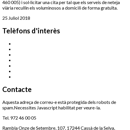
460 005) i sol·licitar una cita per tal que els serveis de neteja
viària recullin els voluminosos a domicili de forma gratuïta.
25 Juliol 2018
Telèfons d'interès
Cassà Jove
669 166 000
Centre Cultural Sala Galà
972 462 820
Esports (zona esportiva)
972 461 527
Promoció Econòmica
972 462 821
Ràdio Cassà
972 463 777
Serveis Socials
972 460 851
Xaloc
972 900 235
Contacte
Aquesta adreça de correu-e està protegida dels robots de
spam.Necessites Javascript habilitat per veure-la.
Tel. 972 46 00 05
Rambla Onze de Setembre, 107, 17244 Cassà de la Selva,