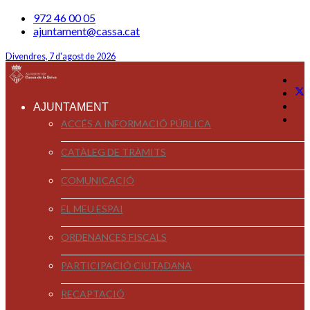
972 46 00 05
ajuntament@cassa.cat
Divendres, 7 d'agost de 2026
AJUNTAMENT
ACCÉS A INFORMACIÓ PÚBLICA
CATÀLEG DE TRÀMITS
COMUNICACIÓ
EL MEU ESPAI
ORDENANCES FISCALS
PARTICIPACIÓ CIUTADANA
RECAPTACIÓ