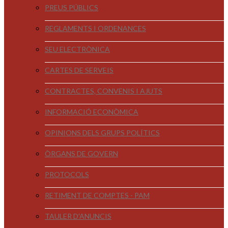
PREUS PÚBLICS
REGLAMENTS I ORDENANCES
SEU ELECTRÒNICA
CARTES DE SERVEIS
CONTRACTES, CONVENIS I AJUTS
INFORMACIÓ ECONÒMICA
OPINIONS DELS GRUPS POLÍTICS
ÒRGANS DE GOVERN
PROTOCOLS
RETIMENT DE COMPTES - PAM
TAULER D'ANUNCIS