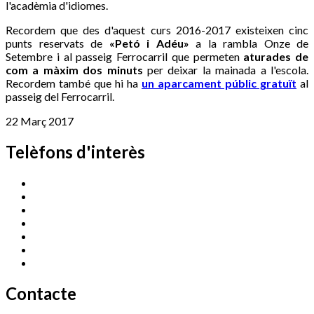
l'acadèmia d'idiomes.
Recordem que des d'aquest curs 2016-2017 existeixen cinc
punts reservats de
«Petó i Adéu»
a la rambla Onze de
Setembre i al passeig Ferrocarril que permeten
aturades de
com a màxim dos minuts
per deixar la mainada a l'escola.
Recordem també que hi ha
un aparcament públic gratuït
al
passeig del Ferrocarril.
22 Març 2017
Telèfons d'interès
Cassà Jove
669 166 000
Centre Cultural Sala Galà
972 462 820
Esports (zona esportiva)
972 461 527
Promoció Econòmica
972 462 821
Ràdio Cassà
972 463 777
Serveis Socials
972 460 851
Xaloc
972 900 235
Contacte