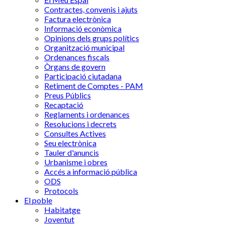
Contractes, convenis i ajuts
Factura electrònica
Informació econòmica
Opinions dels grups polítics
Organització municipal
Ordenances fiscals
Òrgans de govern
Participació ciutadana
Retiment de Comptes - PAM
Preus Públics
Recaptació
Reglaments i ordenances
Resolucions i decrets
Consultes Actives
Seu electrònica
Tauler d'anuncis
Urbanisme i obres
Accés a informació pública
ODS
Protocols
El poble
Habitatge
Joventut