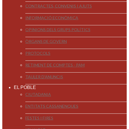
CONTRACTES, CONVENIS I AJUTS
INFORMACIÓ ECONÒMICA
OPINIONS DELS GRUPS POLÍTICS
ÒRGANS DE GOVERN
PROTOCOLS
RETIMENT DE COMPTES - PAM
TAULER D'ANUNCIS
EL POBLE
CIUTADANIA
ENTITATS CASSANENQUES
FESTES I FIRES