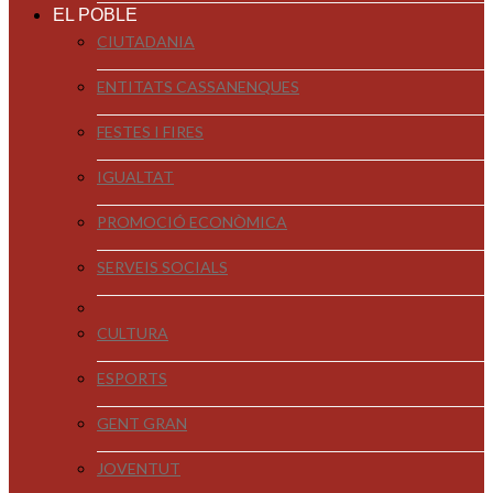
EL POBLE
CIUTADANIA
ENTITATS CASSANENQUES
FESTES I FIRES
IGUALTAT
PROMOCIÓ ECONÒMICA
SERVEIS SOCIALS
CULTURA
ESPORTS
GENT GRAN
JOVENTUT