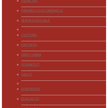
IGUALTAT
PROMOCIÓ ECONÒMICA
SERVEIS SOCIALS
CULTURA
ESPORTS
GENT GRAN
JOVENTUT
SALUT
DIVER[SOS]
EDUCACIÓ