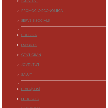
IGUALTAT
PROMOCIÓ ECONÒMICA
SERVEIS SOCIALS
CULTURA
ESPORTS
GENT GRAN
JOVENTUT
SALUT
DIVER[SOS]
EDUCACIÓ