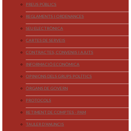
PREUS PÚBLICS
REGLAMENTS I ORDENANCES
SEU ELECTRÒNICA
CARTES DE SERVEIS
CONTRACTES, CONVENIS I AJUTS
INFORMACIÓ ECONÒMICA
OPINIONS DELS GRUPS POLÍTICS
ÒRGANS DE GOVERN
PROTOCOLS
RETIMENT DE COMPTES - PAM
TAULER D'ANUNCIS