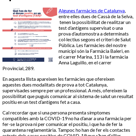
Algunes farmàcies de Catalunya
,
entre elles dues de Cassà de la Selva,
tenen la possibilitat de realitzar un
test d’antígens supervisat o una
prova d’automostra a determinats
col·lectius segons el criteri de Salut
Pública. Les farmàcies del nostre
municipi són la Farmàcia Baleri, en
el carrer Marina, 113 i la farmàcia
Anna Laguillo, en el carrer
Provincial, 289.
En aquesta llista apareixen les farmàcies que ofereixen
aquestes dues modalitats de prova a tot Catalunya,
supervisades sempre per un professional. A més, ofereixen la
possibilitat que puguis comunicar al sistema de salut un resultat
positiu en un test d’antígens fet a casa.
Cal recordar que si una persona presenta símptomes
compatibles amb la COVID-19 no ha d’anar a una farmàcia per
fer-se la prova ni per comunicar el positiu, i que ha de fer la
quarantena reglamentària. Tampoc ho han de fer els contactes
estrets dels casos positius de COVID-19 que s’han d’aïllar