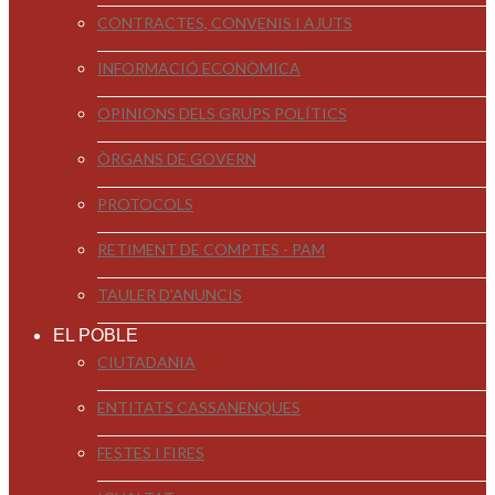
CONTRACTES, CONVENIS I AJUTS
INFORMACIÓ ECONÒMICA
OPINIONS DELS GRUPS POLÍTICS
ÒRGANS DE GOVERN
PROTOCOLS
RETIMENT DE COMPTES - PAM
TAULER D'ANUNCIS
EL POBLE
CIUTADANIA
ENTITATS CASSANENQUES
FESTES I FIRES