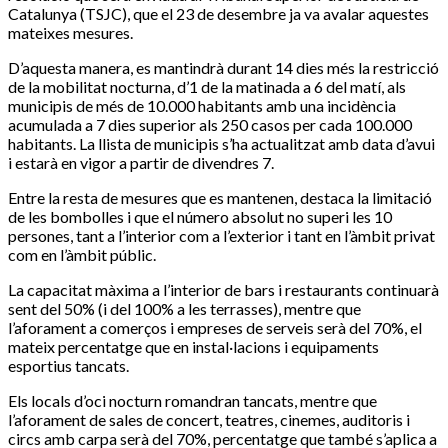
Catalunya (TSJC), que el 23 de desembre ja va avalar aquestes
mateixes mesures.
D’aquesta manera, es mantindrà durant 14 dies més la restricció
de la mobilitat nocturna, d’1 de la matinada a 6 del matí, als
municipis de més de 10.000 habitants amb una incidència
acumulada a 7 dies superior als 250 casos per cada 100.000
habitants. La llista de municipis s’ha actualitzat amb data d’avui
i estarà en vigor a partir de divendres 7.
Entre la resta de mesures que es mantenen, destaca la limitació
de les bombolles i que el número absolut no superi les 10
persones, tant a l’interior com a l’exterior i tant en l’àmbit privat
com en l’àmbit públic.
La capacitat màxima a l’interior de bars i restaurants continuarà
sent del 50% (i del 100% a les terrasses), mentre que
l’aforament a comerços i empreses de serveis serà del 70%, el
mateix percentatge que en instal·lacions i equipaments
esportius tancats.
Els locals d’oci nocturn romandran tancats, mentre que
l’aforament de sales de concert, teatres, cinemes, auditoris i
circs amb carpa serà del 70%, percentatge que també s’aplica a