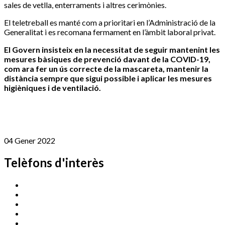
sales de vetlla, enterraments i altres cerimònies.
El teletreball es manté com a prioritari en l’Administració de la
Generalitat i es recomana fermament en l’àmbit laboral privat.
El Govern insisteix en la necessitat de seguir mantenint les
mesures bàsiques de prevenció davant de la COVID-19,
com ara fer un ús correcte de la mascareta, mantenir la
distància sempre que sigui possible i aplicar les mesures
higièniques i de ventilació.
04 Gener 2022
Telèfons d'interès
Cassà Jove
669 166 000
Centre Cultural Sala Galà
972 462 820
Esports (zona esportiva)
972 461 527
Promoció Econòmica
972 462 821
Ràdio Cassà
972 463 777