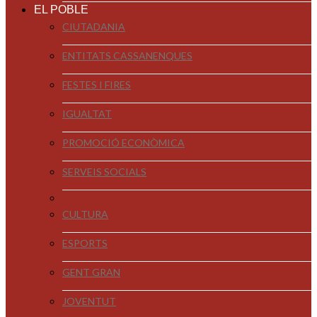
EL POBLE
CIUTADANIA
ENTITATS CASSANENQUES
FESTES I FIRES
IGUALTAT
PROMOCIÓ ECONÒMICA
SERVEIS SOCIALS
CULTURA
ESPORTS
GENT GRAN
JOVENTUT