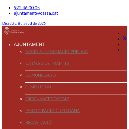
972 46 00 05
ajuntament@cassa.cat
Dissabte, 8 d'agost de 2026
AJUNTAMENT
ACCÉS A INFORMACIÓ PÚBLICA
CATÀLEG DE TRÀMITS
COMUNICACIÓ
EL MEU ESPAI
ORDENANCES FISCALS
PARTICIPACIÓ CIUTADANA
RECAPTACIÓ