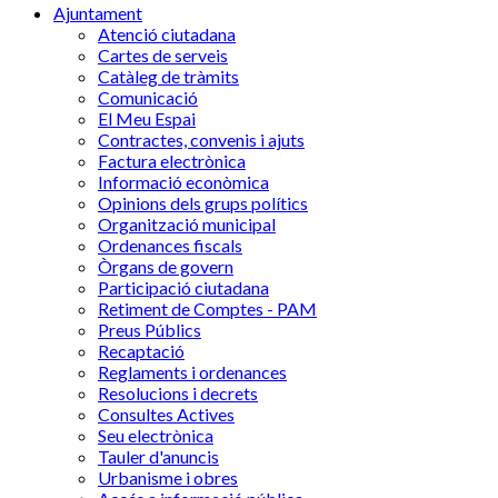
Ajuntament
Atenció ciutadana
Cartes de serveis
Catàleg de tràmits
Comunicació
El Meu Espai
Contractes, convenis i ajuts
Factura electrònica
Informació econòmica
Opinions dels grups polítics
Organització municipal
Ordenances fiscals
Òrgans de govern
Participació ciutadana
Retiment de Comptes - PAM
Preus Públics
Recaptació
Reglaments i ordenances
Resolucions i decrets
Consultes Actives
Seu electrònica
Tauler d'anuncis
Urbanisme i obres