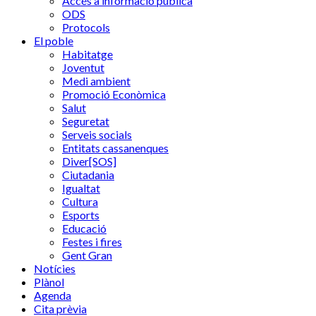
Accés a informació pública
ODS
Protocols
El poble
Habitatge
Joventut
Medi ambient
Promoció Econòmica
Salut
Seguretat
Serveis socials
Entitats cassanenques
Diver[SOS]
Ciutadania
Igualtat
Cultura
Esports
Educació
Festes i fires
Gent Gran
Notícies
Plànol
Agenda
Cita prèvia