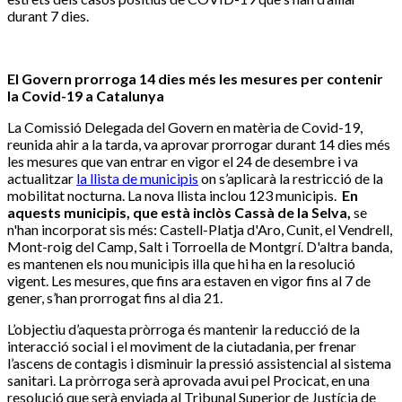
durant 7 dies.
El Govern prorroga 14 dies més les mesures per contenir
la Covid-19 a Catalunya
La Comissió Delegada del Govern en matèria de Covid-19,
reunida ahir a la tarda, va aprovar prorrogar durant 14 dies més
les mesures que van entrar en vigor el 24 de desembre i va
actualitzar
la llista de municipis
on s’aplicarà la restricció de la
mobilitat nocturna. La nova llista inclou 123 municipis.
En
aquests municipis, que està inclòs Cassà de la Selva,
se
n'han incorporat sis més: Castell-Platja d'Aro, Cunit, el Vendrell,
Mont-roig del Camp, Salt i Torroella de Montgrí. D'altra banda,
es mantenen els nou municipis illa que hi ha en la resolució
vigent. Les mesures, que fins ara estaven en vigor fins al 7 de
gener, s’han prorrogat fins al dia 21.
L’objectiu d’aquesta pròrroga és mantenir la reducció de la
interacció social i el moviment de la ciutadania, per frenar
l’ascens de contagis i disminuir la pressió assistencial al sistema
sanitari. La pròrroga serà aprovada avui pel Procicat, en una
resolució que serà enviada al Tribunal Superior de Justícia de