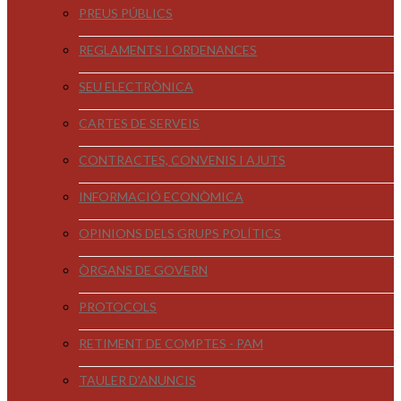
PREUS PÚBLICS
REGLAMENTS I ORDENANCES
SEU ELECTRÒNICA
CARTES DE SERVEIS
CONTRACTES, CONVENIS I AJUTS
INFORMACIÓ ECONÒMICA
OPINIONS DELS GRUPS POLÍTICS
ÒRGANS DE GOVERN
PROTOCOLS
RETIMENT DE COMPTES - PAM
TAULER D'ANUNCIS