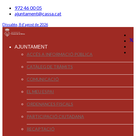
972 46 00 05
ajuntament@cassa.cat
Dissabte, 8 d'agost de 2026
AJUNTAMENT
ACCÉS A INFORMACIÓ PÚBLICA
CATÀLEG DE TRÀMITS
COMUNICACIÓ
EL MEU ESPAI
ORDENANCES FISCALS
PARTICIPACIÓ CIUTADANA
RECAPTACIÓ