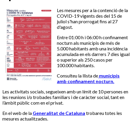
Les mesures per a la contenció de la
COVID-19 vigents des del 15 de
juliol s'han prorrogat fins al 27
d'agost.
Entre 01:00 h i 06:00 h confinament
nocturn als municipis de més de
5.000 habitants amb una incidència
acumulada en els darrers 7 dies igual
o superior als 250 casos per
100.000 habitants.
Consulteu la llista de
municipis
amb confinament nocturn.
Les activitats socials, segueixen amb un límit de 10 persones en
les reunions i/o trobades familiars i de caràcter social, tant en
l’àmbit públic com en el privat.
En el web de la
Generalitat de Cataluna
trobareu totes les
mesures actualitzades.