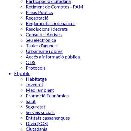
Participació ciutadana
Retiment de Comptes - PAM
Preus Públics
Recaptació
Reglaments i ordenances
Resolucions i decrets
Consultes Actives
Seu electrònica
Tauler d'anuncis
Urbanisme i obres
Accés a informació pública
ODS
Protocols
El poble
Habitatge
Joventut
Medi ambient
Promoció Econòmica
Salut
Seguretat
Serveis socials
Entitats cassanenques
Diver[SOS]
Ciutadania