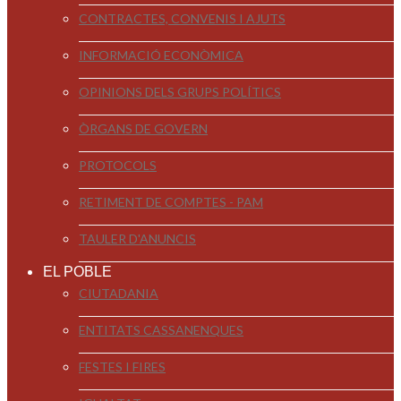
CONTRACTES, CONVENIS I AJUTS
INFORMACIÓ ECONÒMICA
OPINIONS DELS GRUPS POLÍTICS
ÒRGANS DE GOVERN
PROTOCOLS
RETIMENT DE COMPTES - PAM
TAULER D'ANUNCIS
EL POBLE
CIUTADANIA
ENTITATS CASSANENQUES
FESTES I FIRES