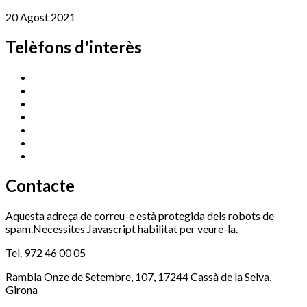
20 Agost 2021
Telèfons d'interès
Cassà Jove
669 166 000
Centre Cultural Sala Galà
972 462 820
Esports (zona esportiva)
972 461 527
Promoció Econòmica
972 462 821
Ràdio Cassà
972 463 777
Serveis Socials
972 460 851
Xaloc
972 900 235
Contacte
Aquesta adreça de correu-e està protegida dels robots de
spam.Necessites Javascript habilitat per veure-la.
Tel. 972 46 00 05
Rambla Onze de Setembre, 107, 17244 Cassà de la Selva,
Girona