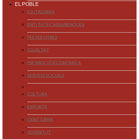
EL POBLE
CIUTADANIA
ENTITATS CASSANENQUES
FESTES I FIRES
IGUALTAT
PROMOCIÓ ECONÒMICA
SERVEIS SOCIALS
CULTURA
ESPORTS
GENT GRAN
JOVENTUT