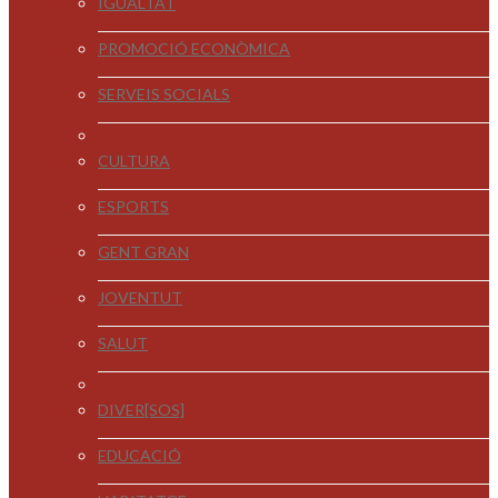
IGUALTAT
PROMOCIÓ ECONÒMICA
SERVEIS SOCIALS
CULTURA
ESPORTS
GENT GRAN
JOVENTUT
SALUT
DIVER[SOS]
EDUCACIÓ