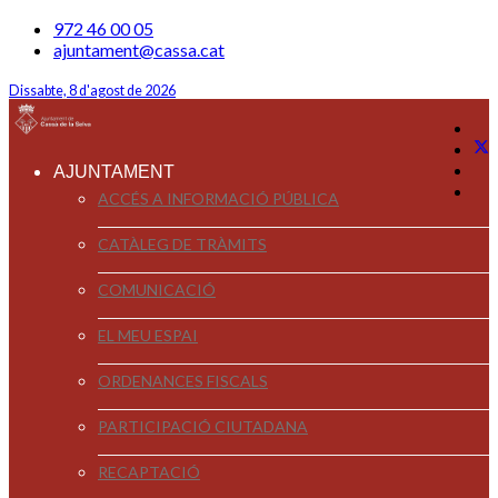
972 46 00 05
ajuntament@cassa.cat
Dissabte, 8 d'agost de 2026
AJUNTAMENT
ACCÉS A INFORMACIÓ PÚBLICA
CATÀLEG DE TRÀMITS
COMUNICACIÓ
EL MEU ESPAI
ORDENANCES FISCALS
PARTICIPACIÓ CIUTADANA
RECAPTACIÓ