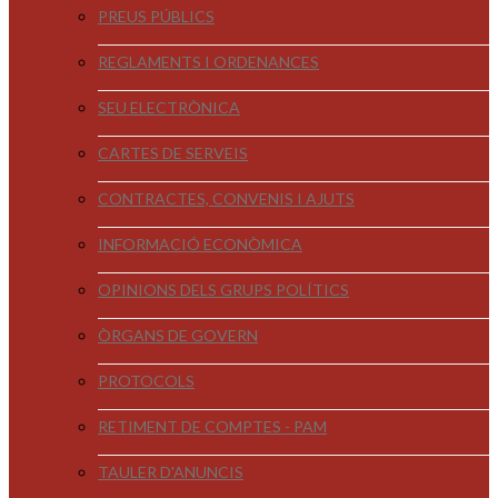
PREUS PÚBLICS
REGLAMENTS I ORDENANCES
SEU ELECTRÒNICA
CARTES DE SERVEIS
CONTRACTES, CONVENIS I AJUTS
INFORMACIÓ ECONÒMICA
OPINIONS DELS GRUPS POLÍTICS
ÒRGANS DE GOVERN
PROTOCOLS
RETIMENT DE COMPTES - PAM
TAULER D'ANUNCIS