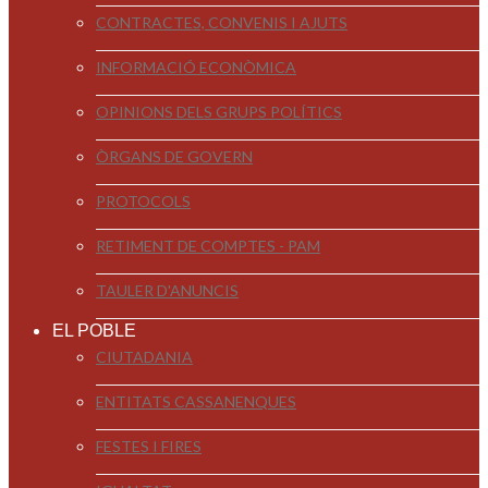
CONTRACTES, CONVENIS I AJUTS
INFORMACIÓ ECONÒMICA
OPINIONS DELS GRUPS POLÍTICS
ÒRGANS DE GOVERN
PROTOCOLS
RETIMENT DE COMPTES - PAM
TAULER D'ANUNCIS
EL POBLE
CIUTADANIA
ENTITATS CASSANENQUES
FESTES I FIRES