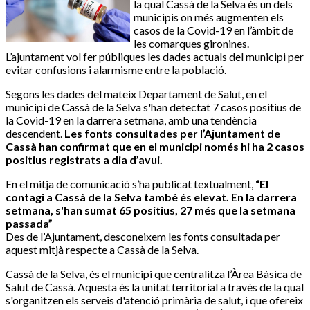
la qual Cassà de la Selva és un dels
municipis on més augmenten els
casos de la Covid-19 en l’àmbit de
les comarques gironines.
L’ajuntament vol fer públiques les dades actuals del municipi per
evitar confusions i alarmisme entre la població.
Segons les dades del mateix Departament de Salut, en el
municipi de Cassà de la Selva s'han detectat 7 casos positius de
la Covid-19 en la darrera setmana, amb una tendència
descendent.
Les fonts consultades per l’Ajuntament de
Cassà han confirmat que en el municipi només hi ha 2 casos
positius registrats a dia d’avui.
En el mitja de comunicació s’ha publicat textualment,
“El
contagi a Cassà de la Selva també és elevat. En la darrera
setmana, s'han sumat 65 positius, 27 més que la setmana
passada”
Des de l’Ajuntament, desconeixem les fonts consultada per
aquest mitjà respecte a Cassà de la Selva.
Cassà de la Selva, és el municipi que centralitza l’Àrea Bàsica de
Salut de Cassà. Aquesta és la unitat territorial a través de la qual
s'organitzen els serveis d'atenció primària de salut, i que ofereix