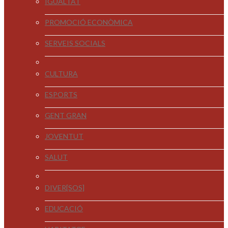
IGUALTAT
PROMOCIÓ ECONÒMICA
SERVEIS SOCIALS
CULTURA
ESPORTS
GENT GRAN
JOVENTUT
SALUT
DIVER[SOS]
EDUCACIÓ