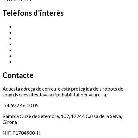
Telèfons d'interès
Cassà Jove
669 166 000
Centre Cultural Sala Galà
972 462 820
Esports (zona esportiva)
972 461 527
Promoció Econòmica
972 462 821
Ràdio Cassà
972 463 777
Serveis Socials
972 460 851
Xaloc
972 900 235
Contacte
Aquesta adreça de correu-e està protegida dels robots de
spam.Necessites Javascript habilitat per veure-la.
Tel. 972 46 00 05
Rambla Onze de Setembre, 107, 17244 Cassà de la Selva,
Girona
NIF. P1704900-H