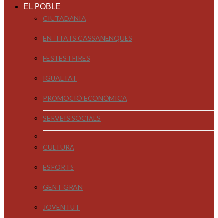
EL POBLE
CIUTADANIA
ENTITATS CASSANENQUES
FESTES I FIRES
IGUALTAT
PROMOCIÓ ECONÒMICA
SERVEIS SOCIALS
CULTURA
ESPORTS
GENT GRAN
JOVENTUT