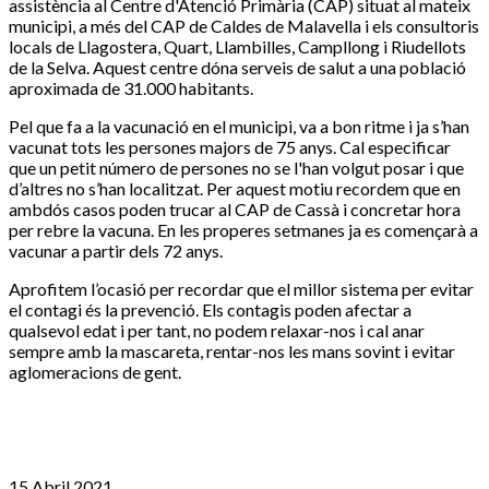
assistència al Centre d'Atenció Primària (CAP) situat al mateix
municipi, a més del CAP de Caldes de Malavella i els consultoris
locals de Llagostera, Quart, Llambilles, Campllong i Riudellots
de la Selva. Aquest centre dóna serveis de salut a una població
aproximada de 31.000 habitants.
Pel que fa a la vacunació en el municipi, va a bon ritme i ja s’han
vacunat tots les persones majors de 75 anys. Cal especificar
que un petit número de persones no se l'han volgut posar i que
d’altres no s’han localitzat. Per aquest motiu recordem que en
ambdós casos poden trucar al CAP de Cassà i concretar hora
per rebre la vacuna. En les properes setmanes ja es començarà a
vacunar a partir dels 72 anys.
Aprofitem l’ocasió per recordar que el millor sistema per evitar
el contagi és la prevenció. Els contagis poden afectar a
qualsevol edat i per tant, no podem relaxar-nos i cal anar
sempre amb la mascareta, rentar-nos les mans sovint i evitar
aglomeracions de gent.
15 Abril 2021