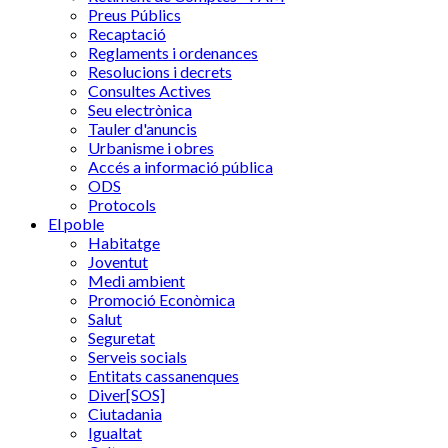
Preus Públics
Recaptació
Reglaments i ordenances
Resolucions i decrets
Consultes Actives
Seu electrònica
Tauler d'anuncis
Urbanisme i obres
Accés a informació pública
ODS
Protocols
El poble
Habitatge
Joventut
Medi ambient
Promoció Econòmica
Salut
Seguretat
Serveis socials
Entitats cassanenques
Diver[SOS]
Ciutadania
Igualtat