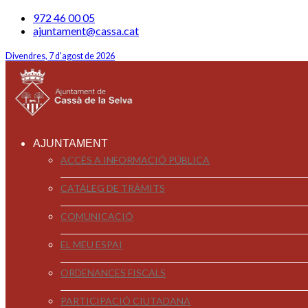
972 46 00 05
ajuntament@cassa.cat
Divendres, 7 d'agost de 2026
AJUNTAMENT
ACCÉS A INFORMACIÓ PÚBLICA
CATÀLEG DE TRÀMITS
COMUNICACIÓ
EL MEU ESPAI
ORDENANCES FISCALS
PARTICIPACIÓ CIUTADANA