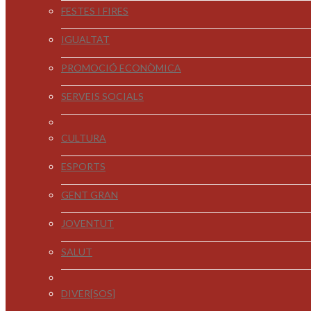
FESTES I FIRES
IGUALTAT
PROMOCIÓ ECONÒMICA
SERVEIS SOCIALS
CULTURA
ESPORTS
GENT GRAN
JOVENTUT
SALUT
DIVER[SOS]