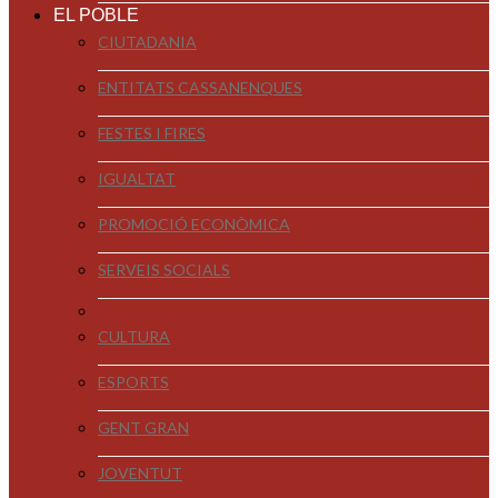
EL POBLE
CIUTADANIA
ENTITATS CASSANENQUES
FESTES I FIRES
IGUALTAT
PROMOCIÓ ECONÒMICA
SERVEIS SOCIALS
CULTURA
ESPORTS
GENT GRAN
JOVENTUT