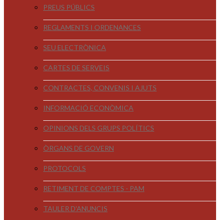
PREUS PÚBLICS
REGLAMENTS I ORDENANCES
SEU ELECTRÒNICA
CARTES DE SERVEIS
CONTRACTES, CONVENIS I AJUTS
INFORMACIÓ ECONÒMICA
OPINIONS DELS GRUPS POLÍTICS
ÒRGANS DE GOVERN
PROTOCOLS
RETIMENT DE COMPTES - PAM
TAULER D'ANUNCIS