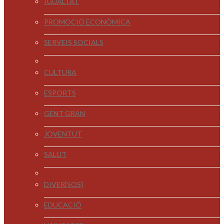
IGUALTAT
PROMOCIÓ ECONÒMICA
SERVEIS SOCIALS
CULTURA
ESPORTS
GENT GRAN
JOVENTUT
SALUT
DIVER[SOS]
EDUCACIÓ