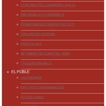
CONTRACTES, CONVENIS I AJUTS
INFORMACIÓ ECONÒMICA
OPINIONS DELS GRUPS POLÍTICS
ÒRGANS DE GOVERN
PROTOCOLS
RETIMENT DE COMPTES - PAM
TAULER D'ANUNCIS
EL POBLE
CIUTADANIA
ENTITATS CASSANENQUES
FESTES I FIRES