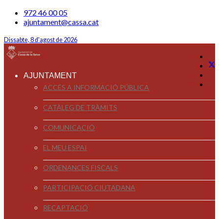
972 46 00 05
ajuntament@cassa.cat
Dissabte, 8 d'agost de 2026
AJUNTAMENT
ACCÉS A INFORMACIÓ PÚBLICA
CATÀLEG DE TRÀMITS
COMUNICACIÓ
EL MEU ESPAI
ORDENANCES FISCALS
PARTICIPACIÓ CIUTADANA
RECAPTACIÓ