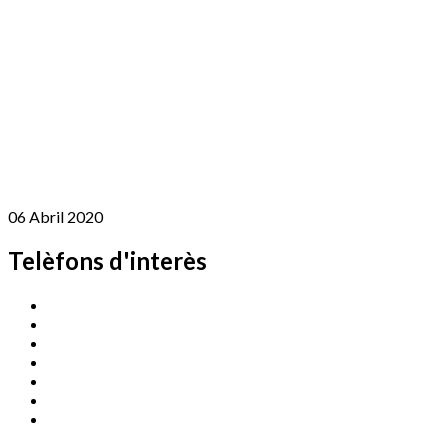
06 Abril 2020
Telèfons d'interès
Cassà Jove
669 166 000
Centre Cultural Sala Galà
972 462 820
Esports (zona esportiva)
972 461 527
Promoció Econòmica
972 462 821
Ràdio Cassà
972 463 777
Serveis Socials
972 460 851
Xaloc
972 900 235