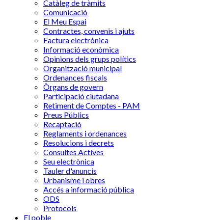
Catàleg de tràmits
Comunicació
El Meu Espai
Contractes, convenis i ajuts
Factura electrònica
Informació econòmica
Opinions dels grups polítics
Organització municipal
Ordenances fiscals
Òrgans de govern
Participació ciutadana
Retiment de Comptes - PAM
Preus Públics
Recaptació
Reglaments i ordenances
Resolucions i decrets
Consultes Actives
Seu electrònica
Tauler d'anuncis
Urbanisme i obres
Accés a informació pública
ODS
Protocols
El poble