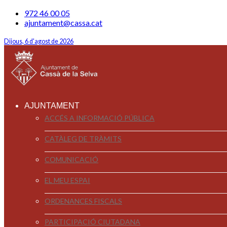
972 46 00 05
ajuntament@cassa.cat
Dijous, 6 d'agost de 2026
AJUNTAMENT
ACCÉS A INFORMACIÓ PÚBLICA
CATÀLEG DE TRÀMITS
COMUNICACIÓ
EL MEU ESPAI
ORDENANCES FISCALS
PARTICIPACIÓ CIUTADANA