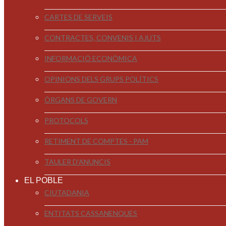
CARTES DE SERVEIS
CONTRACTES, CONVENIS I AJUTS
INFORMACIÓ ECONÒMICA
OPINIONS DELS GRUPS POLÍTICS
ÒRGANS DE GOVERN
PROTOCOLS
RETIMENT DE COMPTES - PAM
TAULER D'ANUNCIS
EL POBLE
CIUTADANIA
ENTITATS CASSANENQUES